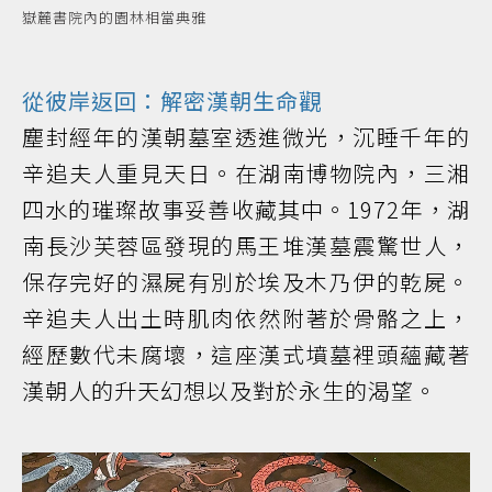
嶽麓書院內的園林相當典雅
從彼岸返回：解密漢朝生命觀
塵封經年的漢朝墓室透進微光，沉睡千年的
辛追夫人重見天日。在湖南博物院內，三湘
四水的璀璨故事妥善收藏其中。1972年，湖
南長沙芙蓉區發現的馬王堆漢墓震驚世人，
保存完好的濕屍有別於埃及木乃伊的乾屍。
辛追夫人出土時肌肉依然附著於骨骼之上，
經歷數代未腐壞，這座漢式墳墓裡頭蘊藏著
漢朝人的升天幻想以及對於永生的渴望。