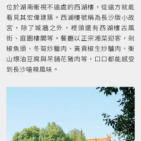
位於湖南衛視不遠處的西湖樓，從遠方就能
看見其宏偉建築。西湖樓號稱為長沙版小故
宮，除了城牆之外，裡頭還有西湖樓古風
街、庭園樓閣等。餐廳以正宗湘菜迎客，剁
椒魚頭、冬筍炒臘肉、黃貢椒生炒驢肉、衡
山煨油豆腐與吊鍋花豬肉等，口口都能感受
到長沙嗆辣風味。