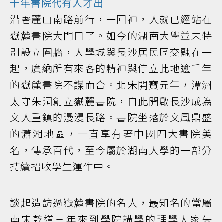
千年書院代有人才出
沿著麓山南路前行，一回神，人就已經站在
嶽麓書院大門口了。如今的湖南大學並未特
別設立圍牆，大學城與長沙居民區交融在一
起，廣納所有來客的精神與佇立此地逾千年
的嶽麓書院不謀而合。北宋開寶元年，潭洲
太守朱洞創立嶽麓書院，自此開啟長沙成為
文人重鎮的漫漫長路。書院坐落於文風鼎盛
的瀟湘地區，一直享有著中國四大書院美
名，傳承百代，至今屬於湖南大學的一部分
持續招收學生運作中。
談起造訪過嶽麓書院的名人，最知名的當屬
南宋乾道三年來到學院講學的理學大家朱