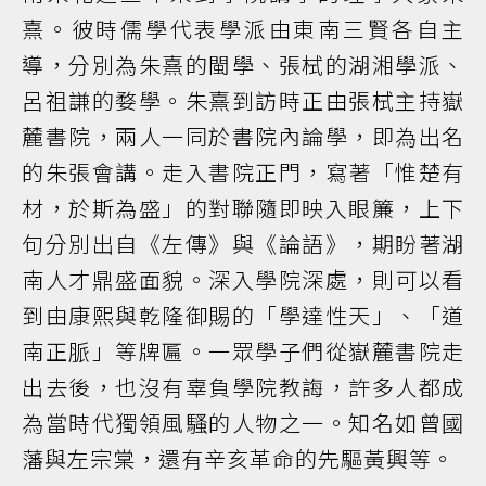
熹。彼時儒學代表學派由東南三賢各自主
導，分別為朱熹的閩學、張栻的湖湘學派、
呂祖謙的婺學。朱熹到訪時正由張栻主持嶽
麓書院，兩人一同於書院內論學，即為出名
的朱張會講。走入書院正門，寫著「惟楚有
材，於斯為盛」的對聯隨即映入眼簾，上下
句分別出自《左傳》與《論語》，期盼著湖
南人才鼎盛面貌。深入學院深處，則可以看
到由康熙與乾隆御賜的「學達性天」、「道
南正脈」等牌匾。一眾學子們從嶽麓書院走
出去後，也沒有辜負學院教誨，許多人都成
為當時代獨領風騷的人物之一。知名如曾國
藩與左宗棠，還有辛亥革命的先驅黃興等。