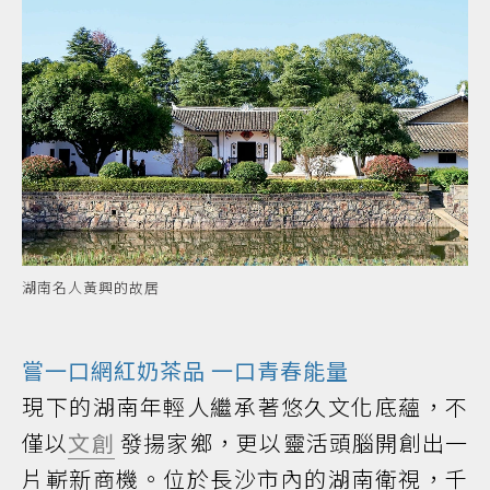
湖南名人黃興的故居
嘗一口網紅奶茶品 一口青春能量
現下的湖南年輕人繼承著悠久文化底蘊，不
僅以
文創
發揚家鄉，更以靈活頭腦開創出一
片嶄新商機。位於長沙市內的湖南衛視，千