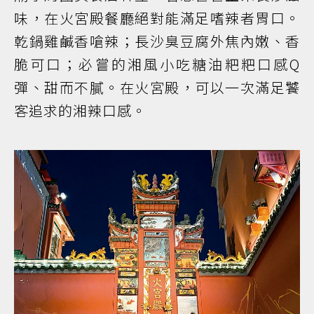
味，在火宮殿餐廳絕對能滿足嗜辣者胃口。
乾鍋雞鹹香嗆辣；長沙臭豆腐外焦內嫩、香
脆可口；必嘗的湘風小吃糖油粑粑口感Q
彈、甜而不膩。在火宮殿，可以一次滿足饕
客追求的湘辣口感。