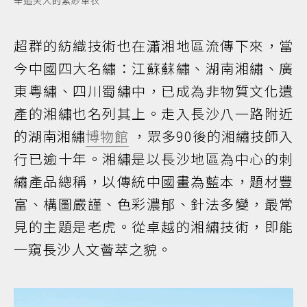
辛追夫人的素紗單衣
超群的紡織技術也在瀟湘地區流傳下來，當
今中國四大名繡：江蘇蘇繡、湖南湘繡、廣
東粵繡、四川蜀繡中，已成為非物質文化遺
產的湘繡也名列其上。走入長沙八一路附近
的湖南湘繡
博物館
，眾多90後的湘繡技師入
行已逾十年。湘繡是以長沙地區為中心的刺
繡產品總稱，以傳統中國畫為藍本，題材豐
富、構圖嚴謹、色彩濃郁、針法多變，最常
見的主題是老虎。從卓越的湘繡技術，即能
一窺長沙人文薈萃之貌。