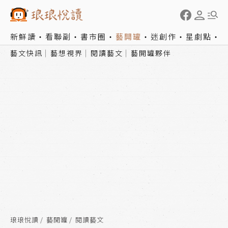
新鮮讀
看聯副
書市圈
藝開罐
迷創作
星劇點
藝文快訊
藝想視界
閱讀藝文
藝開罐夥伴
琅琅悅讀
藝開罐
閱讀藝文