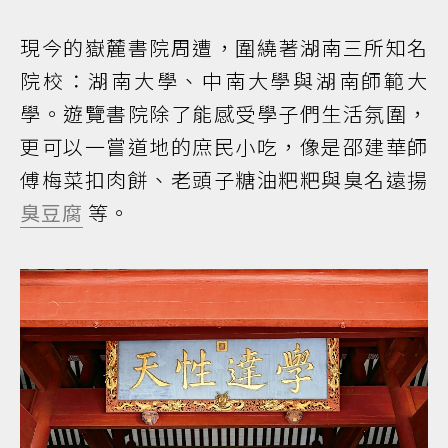
現今的嶽麓書院周遭，圍繞著湖南三所知名
院校：湖南大學、中南大學與湖南師範大
學。遊覽書院除了能感受學子們生活氛圍，
更可以一嘗道地的庶民小吃，像是邵建華師
傅梅菜扣肉餅、老頭子糖油粑粑與臭名遠揚
臭豆腐
等。