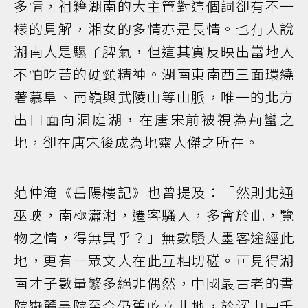
多情，祖籍湖南的大主管對這個詞卻有不一
樣的見解，湘女的多情亦是長情。也有人說
湖南人是騾子脾氣，但這其實反映出當地人
不怕吃苦的硬頸精神。湖南東南西三面環繞
著慕阜、南嶺與武陵山等山脈，唯一的北方
出口面向洞庭湖，在唐宋前被視為荊蠻之
地，卻在唐宋後成為地靈人傑之所在。
范仲淹《岳陽樓記》也曾提及：「然則北通
巫峽，南極瀟湘，遷客騷人，多會於此，覽
物之情，得無異乎？」無數騷人墨客途經此
地，更有一眾文人在此互相切磋。可見得湖
南才子數量繁多絕非偶然，中國最古老的書
院嶽麓書院至今仍舊屹立此地，於深山中千