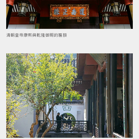
清朝皇帝康熙與乾隆御賜的匾額