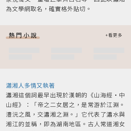
為文學網取名，確實格外貼切。
熱門小說
瀟湘人多情又執著
瀟湘這個詞最早出現於漢朝的《山海經‧中
山經》：「帝之二女居之，是常游於江淵。
澧沅之風，交瀟湘之淵。」它代表了瀟水與
湘江的並稱，即為湖南地區。古人常道湘女