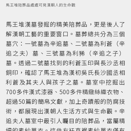
馬王堆陪葬品處處可見漢朝人的生命觀
馬王堆漢墓發掘的精美陪葬品，更是後人了
解漢朝工藝的重要窗口。墓葬總共分為三個
墓穴：一號墓為辛追墓、二號墓為利蒼（辛
追之夫）墓、三號墓為利豨（辛追之子）
墓。透過二號墓找到的利蒼玉印與長沙丞相
銅印，確認了馬王堆為漢初吳氏長沙國丞相
利蒼及其夫人與孩子之墓。墓室中挖掘出
700多件漢式漆器、500多件精緻絲織衣物、
超過50篇的簡帛文獻，加上奇蹟般的防腐技
術，都展現出漢朝人生活方式與生命觀。辛
追夫人墓室中最引人矚目的陪葬品，當屬精
細的素紗單衣。這件右衽直裾素紗單衣僅有