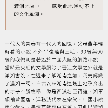
瀟湘地區，一同感受此地湧動不止
的文化風潮。
一代人的青春有一代人的回憶，父母輩年輕
時看的
小說
不外乎瓊瑤與三毛，90後與00
後的我們則是著迷於中國大陸的網路小說。
當時最火紅的文學網除了晉江文學之外就是
瀟湘書院，在還未了解湖南之前，我先認識
了瀟湘一詞。自古以來湖南這塊土地孕育出
的才子不勝枚舉，像是西漢名臣賈誼、湘軍
領袖曾國藩、洋務派代表左宗棠、中國小說
家沈從文、畫壇巨擘齊白石等。因此以瀟湘