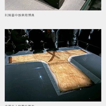
利豨墓中娛樂用博具