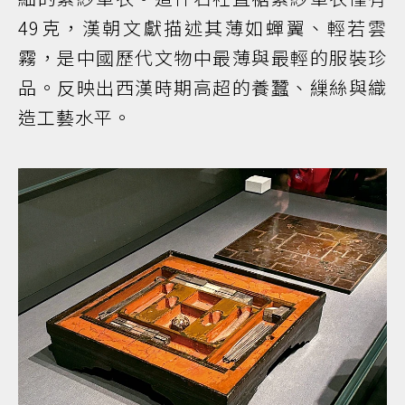
49克，漢朝文獻描述其薄如蟬翼、輕若雲
霧，是中國歷代文物中最薄與最輕的服裝珍
品。反映出西漢時期高超的養蠶、繅絲與織
造工藝水平。