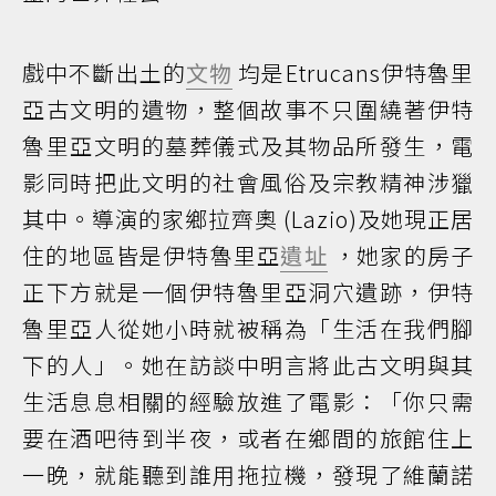
戲中不斷出土的
文物
均是Etrucans伊特魯里
亞古文明的遺物，整個故事不只圍繞著伊特
魯里亞文明的墓葬儀式及其物品所發生，電
影同時把此文明的社會風俗及宗教精神涉獵
其中。導演的家鄉拉齊奧 (Lazio)及她現正居
住的地區皆是伊特魯里亞
遺址
，她家的房子
正下方就是一個伊特魯里亞洞穴遺跡，伊特
魯里亞人從她小時就被稱為「生活在我們腳
下的人」。她在訪談中明言將此古文明與其
生活息息相關的經驗放進了電影：「你只需
要在酒吧待到半夜，或者在鄉間的旅館住上
一晚，就能聽到誰用拖拉機，發現了維蘭諾