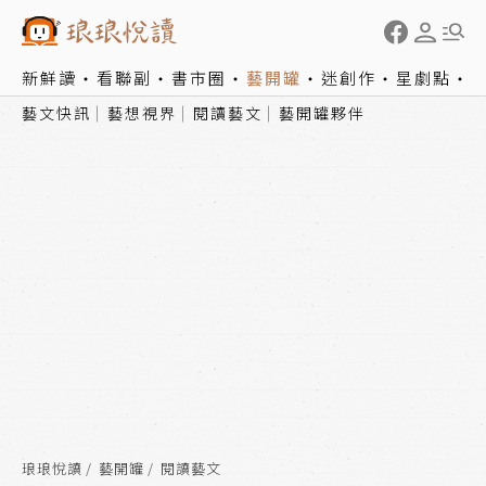
新鮮讀
看聯副
書市圈
藝開罐
迷創作
星劇點
藝文快訊
藝想視界
閱讀藝文
藝開罐夥伴
琅琅悅讀
藝開罐
閱讀藝文