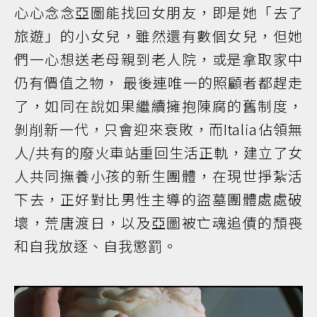
心心念念亞圖能找回女朋友，即是她「去了
旅遊」的小女兒，雖然還有數個女兒，但她
們一心想送老母親到老人院，或是拿取家中
仍有價值之物， 最後連唯一的照顧者都趕走
了，如同在說如果繼續擁抱陳腐的舊制度，
剝削新一代，只會迎來衰敗，而Italia佔領無
人/共有的廢火車站重回生活正軌，建立了女
人共同撫養小孩的新生團體，在現世掙紮活
下去，正好對比男性主導的盜墓團體處處破
壞，荒唐渡日，以及亞圖被亡魂追債的頹喪
和自我放逐、自我懲罰。