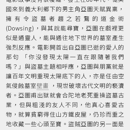
國來到義大利鄉下的男主角亞圖天賦異稟，
擁有令盜墓者趨之若鶩的道金術
(Dowsing)，與其說能尋寶，亞圖在戲裡更
似是通靈人，能與通往地下世界的墓室產生
強烈反應。電影開首出自亞圖已逝的愛人的
那句 「你沒發現太陽一直在跟隨著我們
嗎？」與盜墓主題相呼應，亞圖與朋黨就是
讓百年文明重現太陽底下的人，亦是任由空
氣侵蝕墓室
壁畫
，現世破壞古代文明的褻瀆
者。亞圖甫出獄就會合陀地老死重操盜墓古
業，但與粗淺的友人不同，他真心喜愛古
物，就算貧窮得住山方鐵皮屋，仍珍而重之
地收藏一些心頭至寶。盜賊亞圖的另一面是