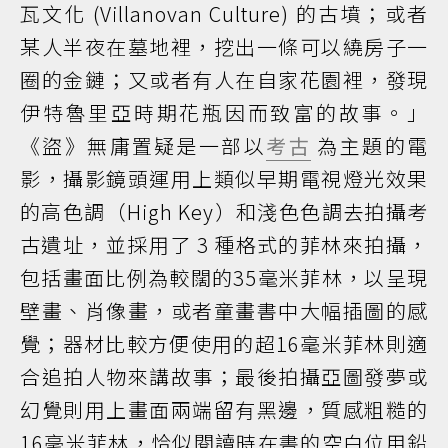
瓦文化 (Villanovan Culture) 的古墳；或者
某人半夜在墓地裡，挖出一條可以繞房子一
圈的金鏈；又或者有人在自家花園裡，發現
伊特魯里亞時期花瓶因而致富的故事。」
《盜》無庸置疑是一部以
考古
為主題的電
影，攝影鏡頭運用上類似早期電視燈光效果
的高色調（High Key）和淺色色調去拍攝考
古遺址，並採用了 3 種格式的菲林來拍攝，
包括畫面比例為較闊的35毫米菲林，以呈現
壁畫、肖像畫，或者童畫書中大幅插圖的感
覺；器材比較方便使用的超16毫米菲林則適
合追拍人物來講故事；最後拍攝亞圖發夢或
幻覺則用上畫面兩端留有黑邊，質感粗糙的
16毫米菲林，恰似閱讀時在書的空白位用鉛