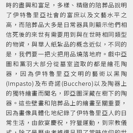
時的盡興和富足，多樣、精緻的陪葬品說明
了伊特魯里亞社會的富庶以及文藝水平之
高，而陪葬品大多是日常器具則顯示他們相
信死後的來世有需要用到與在世時相同類型
的物資，與華人紙紮品的概念近似，不同的
是，我們要一把火把用品燒落地府。戲中亞
圖和黨羽大部分從墓室盜取的都是繪花陶
器，因為伊特魯里亞文明的藝術以黑陶
(Impasto)及布奇諾(Bucchero)以及陶器上
的獨特繪畫而聞名，即亞圖深藏在樹下的陶
器。這些壁畫和陪葬品上的繪畫至關重要，
因為畫像具體化地紀錄了伊特魯里亞人的日
常生活，由飲宴慶祝，狩獵運動，到宗教儀
式，除了是歷史考據還呈現了當時信仰的世