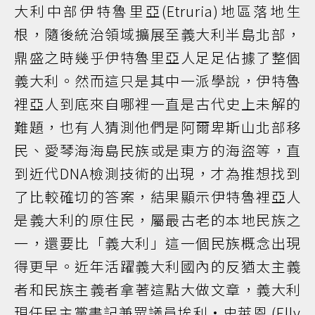
大利中部伊特魯里亞(Etruria)地區落地生
根，隨後統治領域擴展至義大利半島北部，
鼎盛之時幾乎伊特魯里亞人足足佔據了整個
義大利。然而這只是其中一派學說，伊特魯
裡亞人到底來自哪裡一直是古代史上未解的
難題，也有人猜測他們是阿爾卑斯山北部移
民、愛琴海海島民族或是東方的海盜等，直
到近代DNA檢測技術的出現，才為推想找到
了比較確切的答案，結果顯示伊特魯裡亞人
是義大利的原住民，屬最古老的本地民族之
一，還要比「義大利」這一個民族概念出現
得更早。近年活躍義大利國內的反猶太主義
者和民族主義者拿著這點大做文章，義大利
現任民主黨書記兼眾議員埃利·史萊恩 (Elly