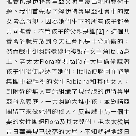
撫養也是伊特魯里亞文明重覆出現的藝術主
題。我們首先要了解伊特魯里亞社會中的婦
女皆為母親，因為她們生下的所有孩子都會
共同撫養，不管孩子的父親是誰
[2]
。這個共
養習俗就算放到今天社會也是十分前衛的，
然而戲中卻照辦煮碗地複製在女主角Italia身
上。老太太Flora發現Italia在大屋偷偷藏著
孩子們後便驅逐了她們，Italia便聯同在盜墓
集團中被輕視的女生Fabiana和其他女人，
到附近的無人車站組織了現代版的伊特魯里
亞母系家庭，一共照顧大堆小孩，並邀請亞
圖留下來做她們的僕人。反觀戲中另一個主
要的女性團體Flora及其女兒們，老太太獨居
昔日華美現已破落的大屋，不知就裡地終日