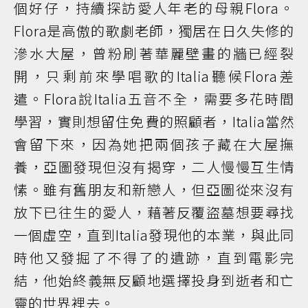
個好仔，持續探訪愛人年老的母親Flora。
Flora是高傲的歌劇老師，獨居在日久失修的
滲水大屋，曾粉刷著華麗壁畫的牆已經裂
開，只剩前來學唱歌的Italia聽候Flora差
遣。Flora說Italia五音不全，需要多花時間
學習，實則想留住免費的照顧者，Italia當然
會留下來，因為她把兩個孩子藏在大屋撫
養，亞圖發現但沒有揭穿，二人慢慢互生情
愫。雖有舊朋友和新戀人，但亞圖從來沒有
放下已往生的愛人，藉著反覆盜墓想要尋找
一個虛空，直到Italia發現他的本業，與此同
時他又發掘了不得了的遺跡，直到電影完
結，他始終義無反顧地選擇投身到逝者和亡
靈的世界裡去。