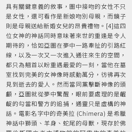
具有關鍵意義的敘事，圖中接吻的女性不只
是女性，還可看作是新娘吻別母親，而鏡子
則是母親送給新婚女兒的昂貴禮物。[4]這四
位女神的神話同時意味著來世的重逢是令人
期待的，恰如亞圖在夢中一路牽扯的引路紅
線，以及一次又一次進入通往來生的空間，
都只為翹首以盼重遇最愛的一刻，當他在墓
室找到完美的女神像時感動萬分，彷彿再次
見到逝去的愛人。然而當同黨擊斷神像的頭
顱，亞圖就從夢中驚醒，眼前要處理的是齷
齪的勾當和警方的追捕，通靈只是虛構的神
話。電影名字中的奇美拉 (Chimera) 是希臘
神話中獅頭、羊身、蛇尾的母獸，現存於佛