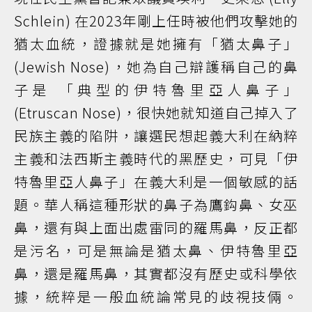
Schlein) 在2023年剛上任時被他們攻擊她的
猶太血統，證據就是她擁有「猶太鼻子」
(Jewish Nose)，她為自己辯護稱自己的鼻
子是 「典型的伊特魯里亞人鼻子」
(Etruscan Nose)，很快她就知道自己掉入了
民族主義的陷阱，讓選民想起義大利在納粹
主義和法西斯主義時代的黑歷史，可見「伊
特魯里亞人鼻子」在義大利是一個敏感的話
題。華人稱這種形狀的鼻子為鷹鈎鼻、女巫
鼻，還有與上面出處雷同的羅馬鼻，反正都
是污名，可是無論是猶太鼻、伊特魯里亞
鼻，還是羅馬鼻，其實都沒有歷史或科學依
據，統粹是一般血統論常見的歧視技倆。