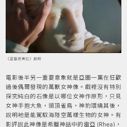
《盜墓奇美拉》劇照
電影後半另一重要意象就是亞圖一黨在狂歡
過後偶爾發現的萬獸女神像。戲裡沒有特別
探究純白的石像是以哪位女神作原形，只見
女神手抱大魚，頭頂雀鳥，神豹環繞其後，
說明衪是能駕馭海陸空萬樣生物的女神。有
影評說此神像是希臘神話中的雷亞 (Rhea)，