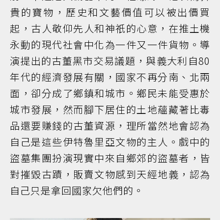
貴的寶物，歷史和文藝價值可以被出價買
起，古人敬仰先人和神祇的心意，在推土機
永動的現代社會中化為一件又一件貨物。導
演提出的古董黑市交易議題，與義大利自80
年代的經濟發展有關，國家不再分南、北兩
面，卻分成了鄉鎮和城市。鄉民未能受惠於
城市發展，然而腳下居住的土地蘊藏著比毒
品還要賺錢的古董資源，理所當然地會認為
自己是這些伊特魯里亞文物的主人。戲中的
盜墓集團扮演現實中來自鄉郊的盜墓者，皆
對摧毀古蹟，販賣文物感到天經地義，認為
自己只是拿回國家欠他們的。