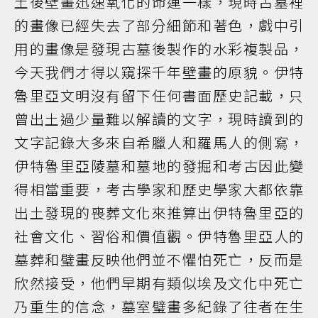
土後壁畫迅速氧化的命運一樣，現時古墓裡
的畫像已經失去了部分細節和著色，戲中引
用的畫像是發現古墓後製作的水彩複製品，
今天我們才得以窺探千年壁畫的原貌。伊特
魯里亞文明沒有留下任何書面歷史記載，只
曾出土過少量難以解讀的文字，現時讀到的
文字記錄大多來自希臘人和羅馬人的側寫，
伊特魯里亞陵墓和墓地的發掘和考古因此變
得相當重要，考古學家和歷史學家大都依靠
出土發現的喪葬文化來推算出伊特魯里亞的
社會文化、習俗和價值觀。伊特魯里亞人的
墓葬和璧畫反映他們並不懼怕死亡，反而是
欣然接受，他們早期有類似埃及文化中死亡
乃重生的信念，墓室璧畫多紀錄了往者在生