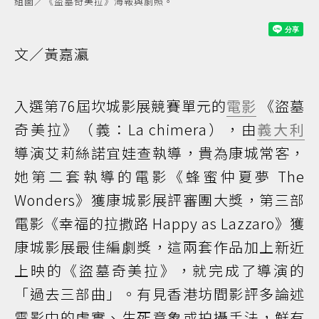
組圖／《盜墓奇美拉》海報與劇照。
文／黃嘉瀛
入選第76屆坎城影展競賽單元的
電影
《盜墓
奇美拉》（義：La chimera），由
義大利
導演艾莉絲諾宜娃查執導，貴為康城常客，
她第二套執導的電影《蜂蜜仲夏夢 The
Wonders》獲康城影展評審團大獎，第三部
電影《幸福的拉撒路 Happy as Lazzaro》獲
康城影展最佳編劇獎，這兩套作品加上新近
上映的《盜墓奇美拉》，就完成了導演的
「過去三部曲」。有見香港坊間影評多論述
電影中的虛實、生死意象或拍攝手法，鮮有