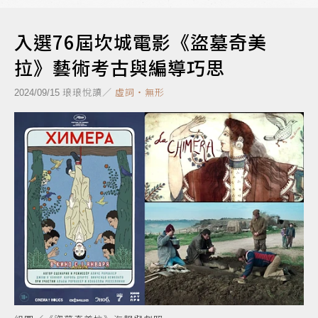
入選76屆坎城電影《盜墓奇美
拉》藝術考古與編導巧思
琅琅悅讀／
虛詞‧無形
2024/09/15