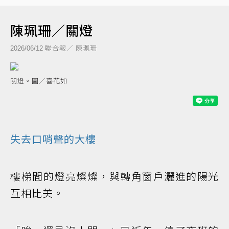
陳珮珊／關燈
聯合報／ 陳珮珊
2026/06/12
關燈。圖／喜花如
失去口哨聲的大樓
樓梯間的燈亮燦燦，與轉角窗戶灑進的陽光
互相比美。