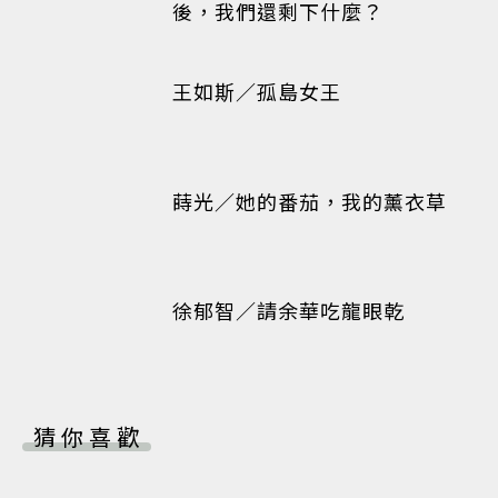
後，我們還剩下什麼？
王如斯／孤島女王
蒔光／她的番茄，我的薰衣草
徐郁智／請余華吃龍眼乾
猜你喜歡