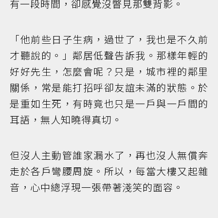
有一段時間，卻感覺沒瞥見那雙背影。
「他前些日子生病，過世了，我也是不久前
才聽說的。」鄰居低聲告訴我。那樣年輕的
好好先生，怎麼會呢？只是，城市裡的鄰里
關係，常是能打招呼卻友誼未滿的狀態。於
是重如生死，有時竟也只是一戶與一戶間的
耳語，無人知曉得真切。
但沒人主動管誰家漏水了，再也沒人無償奔
走於各戶彎腰周旋。所以，每當大樓又起雜
音，心中總浮現一張帶著淺笑的面容。