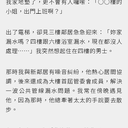
我家地墊了，更不會有人囉嗦：「○○樓的
小姐，出門上班啊？」
出了電梯，卻見三樓鄰居急急迎來：「妳家
漏水嗎？四樓跟六樓浴室漏水，現在都沒人
處理……」我突然想起住在四樓的男士。
那時我與新鄰居有噪音糾紛，他熱心居間協
調，後來還成為大樓首屆管委會成員，解決
一波公共管線漏水問題。我常在傍晚遇見
他，因為那時，他總牽著太太的手說要去散
步。