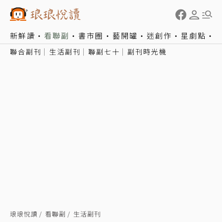
新鮮讀
看聯副
書市圈
藝開罐
迷創作
星劇點
聯合副刊
生活副刊
聯副七十
副刊時光機
琅琅悅讀
看聯副
生活副刊