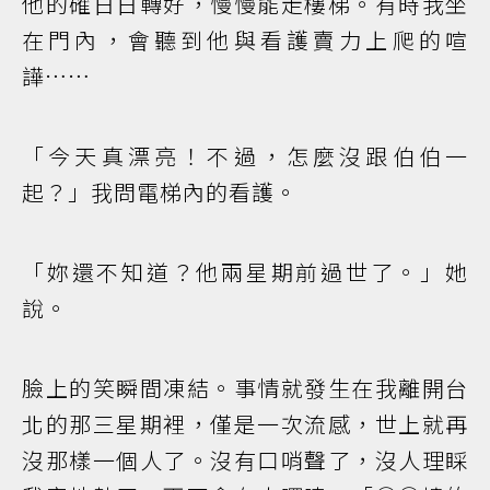
他的確日日轉好，慢慢能走樓梯。有時我坐
在門內，會聽到他與看護賣力上爬的喧
譁……
「今天真漂亮！不過，怎麼沒跟伯伯一
起？」我問電梯內的看護。
「妳還不知道？他兩星期前過世了。」她
說。
臉上的笑瞬間凍結。事情就發生在我離開台
北的那三星期裡，僅是一次流感，世上就再
沒那樣一個人了。沒有口哨聲了，沒人理睬