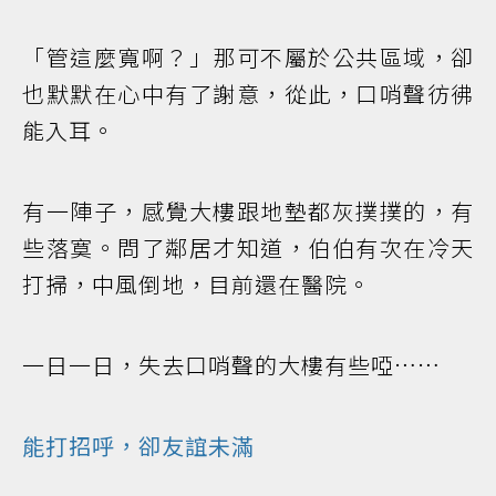
「管這麼寬啊？」那可不屬於公共區域，卻
也默默在心中有了謝意，從此，口哨聲彷彿
能入耳。
有一陣子，感覺大樓跟地墊都灰撲撲的，有
些落寞。問了鄰居才知道，伯伯有次在冷天
打掃，中風倒地，目前還在醫院。
一日一日，失去口哨聲的大樓有些啞……
能打招呼，卻友誼未滿