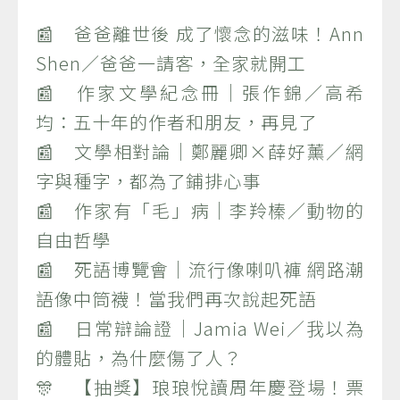
📰 爸爸離世後 成了懷念的滋味！Ann
Shen／爸爸一請客，全家就開工
📰 作家文學紀念冊｜張作錦／高希
均：五十年的作者和朋友，再見了
📰 文學相對論｜鄭麗卿×薛好薰／網
字與種字，都為了鋪排心事
📰 作家有「毛」病｜李羚榛／動物的
自由哲學
📰 死語博覽會｜流行像喇叭褲 網路潮
語像中筒襪！當我們再次說起死語
📰 日常辯論證｜Jamia Wei／我以為
的體貼，為什麼傷了人？
🎊 【抽獎】琅琅悅讀周年慶登場！票