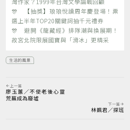
灣作家？1999年台灣文學論戰回顧
🎊 【抽獎】琅琅悅讀周年慶登場！票
選上半年TOP20關鍵詞抽千元禮券
🎊 避開《龍藏經》排隊潮與換展期！
故宮北院限展國寶與「滑冰」更精采
生活的風景
上一篇
廖玉蕙／不使老後心靈
荒蕪成為廢墟
下一篇
林姵君／探班