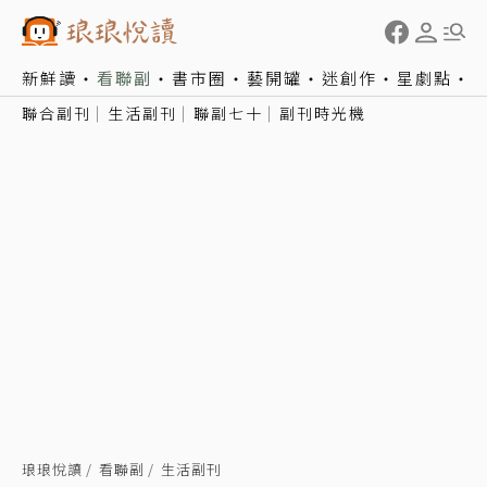
新鮮讀
看聯副
書市圈
藝開罐
迷創作
星劇點
聯合副刊
生活副刊
聯副七十
副刊時光機
琅琅悅讀
看聯副
生活副刊