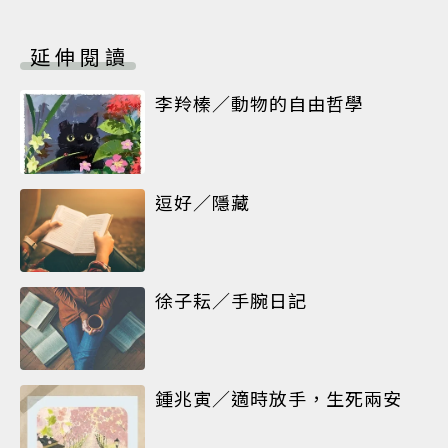
延伸閱讀
李羚榛／動物的自由哲學
逗好／隱藏
徐子耘／手腕日記
鍾兆寅／適時放手，生死兩安