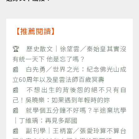
【推薦閱讀】
🏆 歷史散文｜徐望雲／秦始皇其實沒
有統一天下 他是忘了嗎？
📰 白先勇／世界之光：紀念佛光山成
立60周年以及星雲法師百歲冥壽
📰 不想出生的背後怨的絕不只有自
己！吳曉樂：如果遇到年輕時的妳
📰 就學個五分鐘不好嗎？半途棄坑學
｜丁維瑀：再見多鄰國
📰 副刊學｜王柄富／張愛玲算不算台