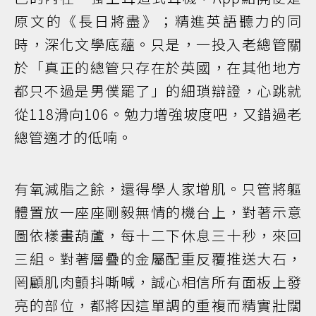
原文的《長日將盡》；精進英語聽力的同
時，深化文學底蘊。只是，一投入老總管關
於「真正的總管只存在於英國，在其他地方
都只不過是男僕罷了」的細瑣辯證，心跳就
從118滑向106。勉力增強坡度吧，又錯過老
總管適才的低喃。
有氧減脂之餘，還得學人家增肌。只管將軀
體置放一座座剛毅無情的機台上，對著示意
圖依樣畫葫蘆，每十二下休息三十秒，來回
三組。對著層疊的金屬配重反覆推送大石，
罔顧肌肉顫抖嘶喊，誠心相信所有面板上發
亮的部位，都將因這單調的重複而精實壯闊