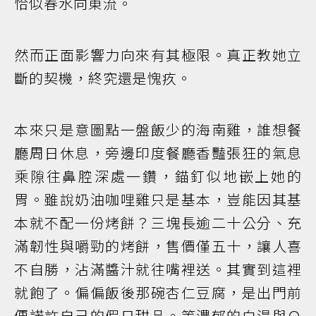
恰似春水向東流。
然而正面影響力向來有其極限。真正教她立
斷的契機，終究還是愧疚。
本來只是意圖點一盤飯少的海南雞，誰想餐
廳周日休息，旁邊印度餐廳香豔張狂的氣息
乘隙往鼻腔深處一鑽，錨釘似地嵌上她的
胃。雖說奶油咖哩雞只是基本，豈能因其基
本就不配一份烤餅？三塊長逾二十公分、充
滿韌性與嚼勁的烤餅，售價僅五十，讓人喜
不自勝，沾滿醬汁就往嘴裡送。其實到這裡
就飽了。偏偏飯後那碗杏仁豆腐，是出門前
便諾許自己的假日甜品。等濃郁的白湯與Ｑ