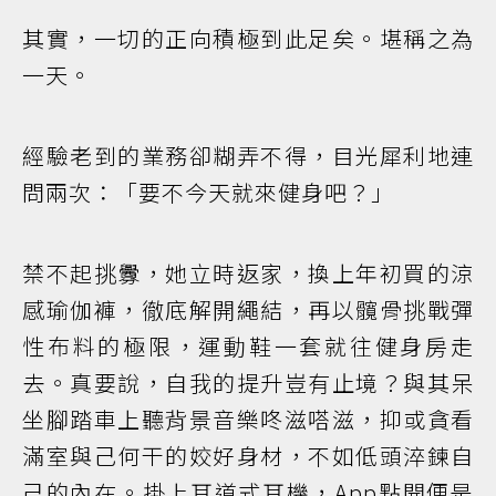
其實，一切的正向積極到此足矣。堪稱之為
一天。
經驗老到的業務卻糊弄不得，目光犀利地連
問兩次：「要不今天就來健身吧？」
禁不起挑釁，她立時返家，換上年初買的涼
感瑜伽褲，徹底解開繩結，再以髖骨挑戰彈
性布料的極限，運動鞋一套就往健身房走
去。真要說，自我的提升豈有止境？與其呆
坐腳踏車上聽背景音樂咚滋嗒滋，抑或貪看
滿室與己何干的姣好身材，不如低頭淬鍊自
己的內在。掛上耳道式耳機，App點開便是