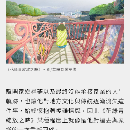
《花綠青綻放之時》。圖/華映娛樂提供
離開家鄉尋夢以及最終沒能承接家業的人生
軌跡，也讓他對地方文化與傳統逐漸消失這
件事，始終懷抱著複雜情感，因此《花綠青
綻放之時》某種程度上就像是他對過去與家
鄉的一次重新回望。