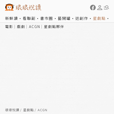
新鮮讀
看聯副
書市圈
藝開罐
迷創作
星劇點
電影
戲劇
ACGN
星劇點夥伴
琅琅悅讀
星劇點
ACGN