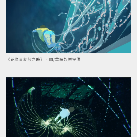
《花綠青綻放之時》。圖/華映娛樂提供