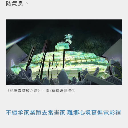
險氣息。
《花綠青綻放之時》。圖/華映娛樂提供
不繼承家業跑去當畫家 離鄉心境寫進電影裡