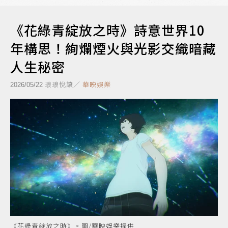
《花綠青綻放之時》詩意世界10
年構思！絢爛煙火與光影交織暗藏
人生秘密
琅琅悅讀／
華映娛樂
2026/05/22
《花綠青綻放之時》。圖/華映娛樂提供