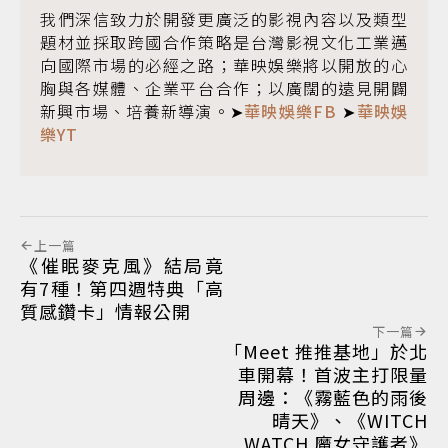
我們深信致力於開發更廣泛的影視內容以及類型
題材並採取跨國合作策略是台灣影視文化工業邁
向國際市場的必經之路；華映娛樂將以開放的心
胸與各媒體、企業平台合作；以廣闊的遠見開闢
新興市場、培養新導演。➤
華映娛樂FB
➤
華映娛
樂YT
上一篇
《催眠麥克風》結局竟
有7種！第四週特典「高
質感鑽卡」情報公開
下一篇
「Meet 推推基地」於北
車開幕！首波主打限量
周邊：《霧藍色的雨後
晴天》、《WITCH
WATCH 魔女守護者》