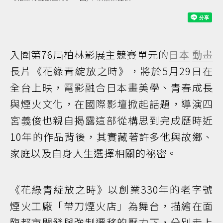
入圍第76屆柏林影展主競賽單元的
日本
動畫
長片《花綠青綻放之時》，將於5月29日在
全台上映，電影融合日本畫美學、青春成長
與煙火文化，在國際影壇掀起話題，導演四
宮義俊也親自揭露這部從構思到完成歷時近
10年的作品背後，其實藏著許多他與故鄉、
家庭以及自身人生選擇相關的祕密。
《花綠青綻放之時》以創業330年的老字號
煙火工廠「帶刀煙火店」為舞台，描繪在面
臨都市開發與強制遷移的壓力下，分別走上