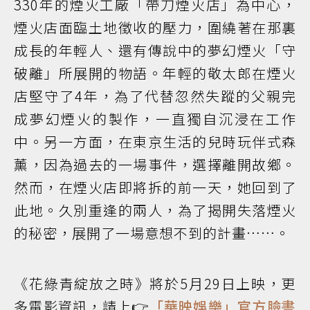
330年的煙火工廠「帶刀煙火店」為中心，
煙火店面臨土地徵收的壓力，圍繞著在那裏
成長的年輕人、還有傳說中的夢幻煙火「守
破離」所展開的物語。年輕的敬太郎在煙火
店堅守了4年，為了代替忽然失蹤的父親完
成夢幻煙火的製作，一直獨自沉浸在工作
中。另一方面，在東京生活的兒時玩伴式森
薰，因為過去的一場事件，選擇離開故鄉。
然而，在煙火店即將拆的前一天，她回到了
此地。久別重逢的兩人，為了揭開失落煙火
的秘密，展開了一場意想不到的計畫……。
《花綠青綻放之時》將於5月29日上映，更
多電影資訊，請上👉
「華映娛樂」官方臉書