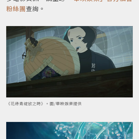
粉絲團
查詢。
《花綠青綻放之時》。圖/華映娛樂提供