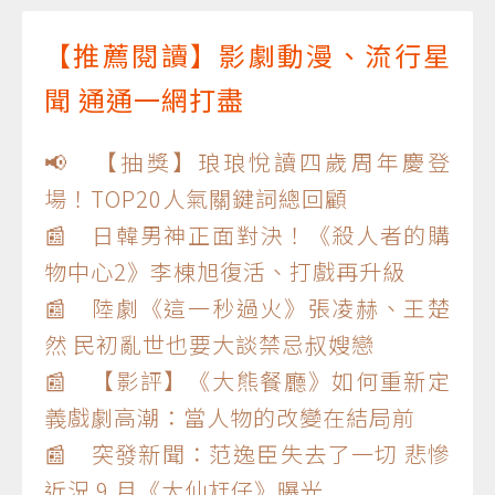
【推薦閱讀】影劇動漫、流行星
聞 通通一網打盡
📢 【抽獎】琅琅悅讀四歲周年慶登
場！TOP20人氣關鍵詞總回顧
📰 日韓男神正面對決！《殺人者的購
物中心2》李棟旭復活、打戲再升級
📰 陸劇《這一秒過火》張凌赫、王楚
然 民初亂世也要大談禁忌叔嫂戀
📰 【影評】《大熊餐廳》如何重新定
義戲劇高潮：當人物的改變在結局前
📰 突發新聞：范逸臣失去了一切 悲慘
近況 9 月《大仙尪仔》曝光