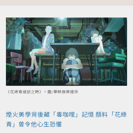
《花綠青綻放之時》。圖/華映娛樂提供
煙火美學背後藏「毒咖哩」記憶 顏料「花綠
青」曾令他心生恐懼