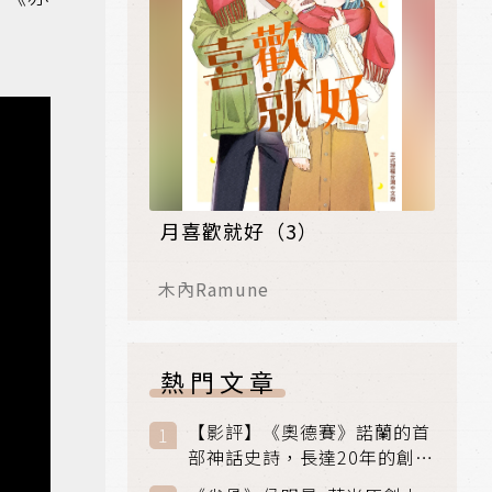
月喜歡就好（3）
木內Ramune
熱門文章
【影評】《奧德賽》諾蘭的首
部神話史詩，長達20年的創傷
與贖罪之旅