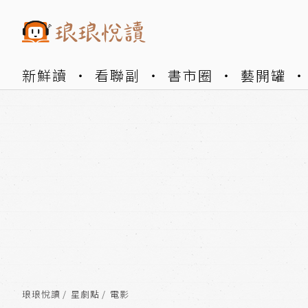
新鮮讀
看聯副
書市圈
藝開罐
琅琅悅讀
星劇點
電影