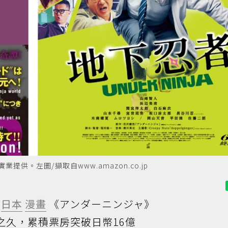
。左圖/擷取自www.amazon.co.jp
的
日本
漫畫
《アンダーニンジャ》
周之久，累積票房突破日幣16億