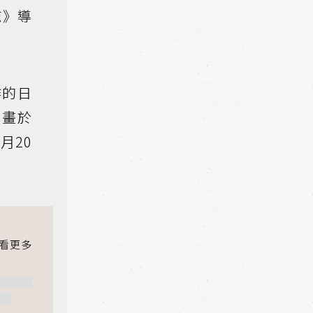
志》導
作的日
動畫於
月20