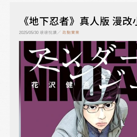
《地下忍者》真人版 漫改
琅琅悅讀／
政駒實業
2025/05/30