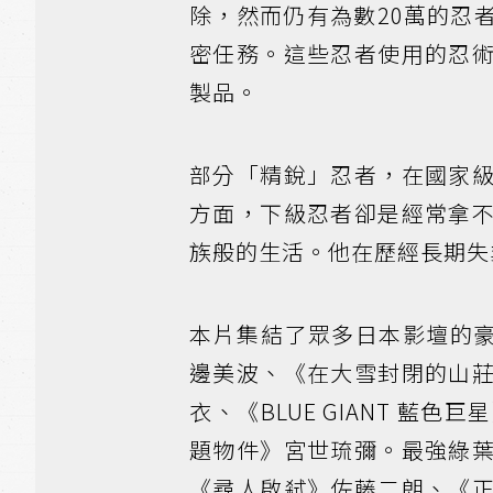
除，然而仍有為數20萬的忍
密任務。這些忍者使用的忍
製品。
部分「精銳」忍者，在國家
方面，下級忍者卻是經常拿
族般的生活。他在歷經長期失
本片集結了眾多日本影壇的豪
邊美波、《在大雪封閉的山
衣、《BLUE GIANT 
題物件》宮世琉彌。最強綠
《尋人啟弒》佐藤二朗、《