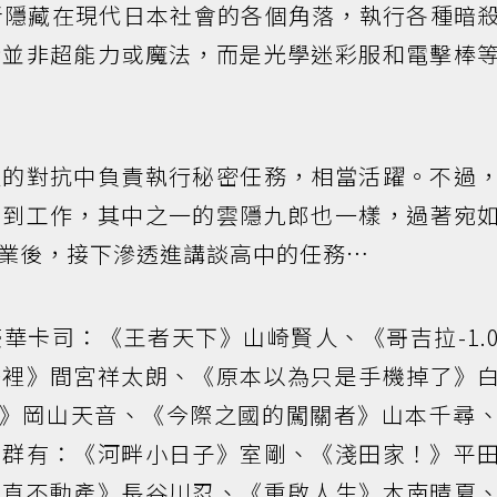
者隱藏在現代日本社會的各個角落，執行各種暗
術並非超能力或魔法，而是光學迷彩服和電擊棒
級的對抗中負責執行秘密任務，相當活躍。不過
不到工作，其中之一的雲隱九郎也一樣，過著宛
業後，接下滲透進講談高中的任務…
華卡司：《王者天下》山崎賢人、《哥吉拉-1.
莊裡》間宮祥太朗、《原本以為只是手機掉了》
藍色巨星》岡山天音、《今際之國的闖關者》山本千尋
葉群有：《河畔小日子》室剛、《淺田家！》平
正直不動產》長谷川忍、《重啟人生》木南晴夏