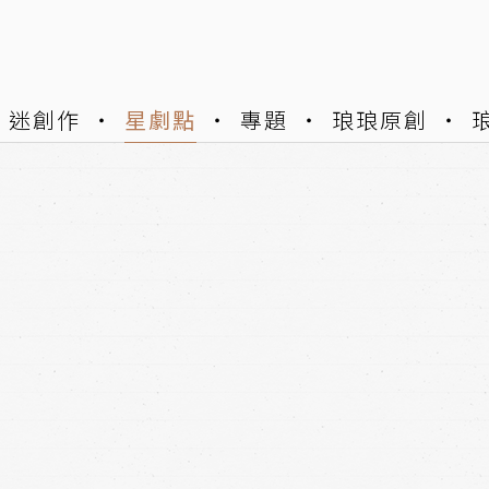
迷創作
星劇點
專題
琅琅原創