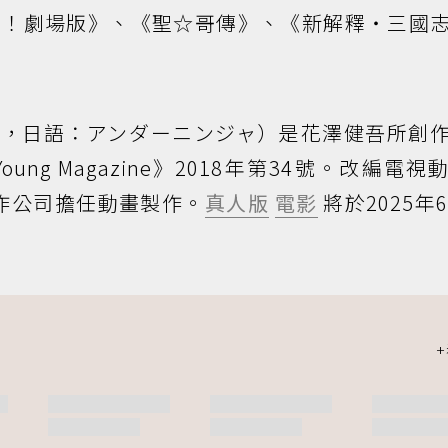
！！劇場版》、《聖☆哥傳》、《新解釋・三國
inja，日語：アンダーニンジャ）是花澤健吾所創
ng Magazine》2018年第34號。改編電視
製作公司擔任動畫製作。
真人版
電影
將於2025年6