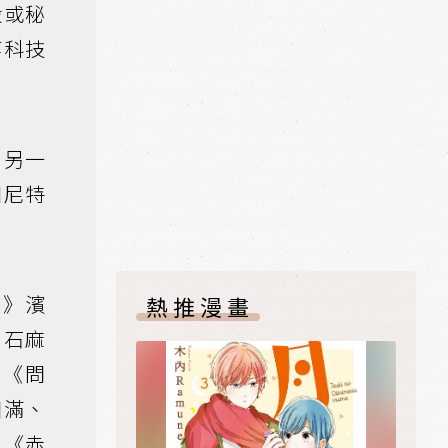
殺或秘
等科技
，另一
如尼特
0》濱
熱推漫畫
白石麻
、《問
田滿、
、《赤