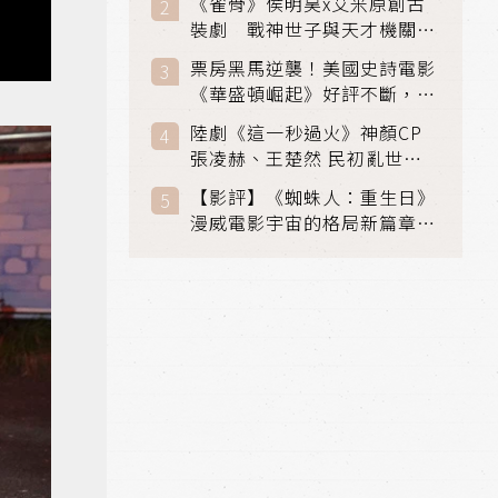
《雀骨》侯明昊x艾米原創古
裝劇 戰神世子與天才機關師
聯手攻克身世之謎
票房黑馬逆襲！美國史詩電影
《華盛頓崛起》好評不斷，輾
壓《玩具總動員5》、《超少
陸劇《這一秒過火》神顏CP
女》
張凌赫、王楚然 民初亂世、
家仇國難也要大談禁忌叔嫂戀
【影評】《蜘蛛人：重生日》
漫威電影宇宙的格局新篇章，
在面罩之下找到自我救贖的成
長