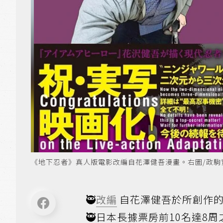
《地下忍者》真人版電影改編自花澤健吾漫畫。右圖/政駒實業提供
🥷
改編
自花澤健吾於所創作
🥷日本長據票房前10名達8