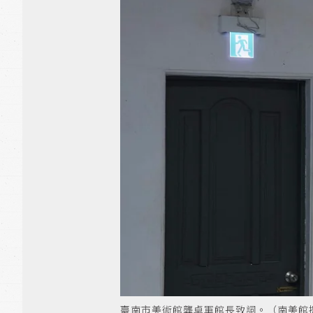
臺南市美術館龔卓軍館長致詞。（南美館