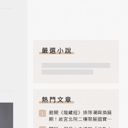
嚴選小說
熱門文章
避開《龍藏經》排隊潮與換展
期！故宮北院二樓限展國寶
〈元世祖出獵圖〉、乾隆最愛