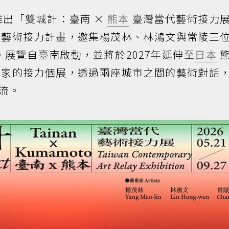
推出「雙城計：臺南 ×
熊本
臺灣當代藝術接力
國藝術接力計畫，邀集楊茂林、林鴻文與常陵三
展覽自臺南啟動，並將於2027年延伸至
日本
熊
術家的接力個展，透過兩座城市之間的藝術對話
流。