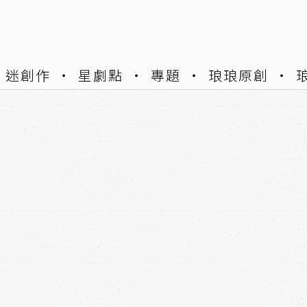
迷創作
星劇點
專題
琅琅原創