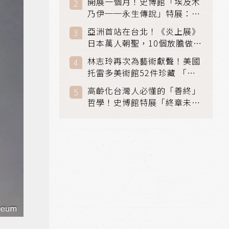
開展一個月！史博館「埃及木
「滑冰賽」更精采
乃伊──永生傳說」特展：看
見物件構築的永生風景
亞洲首站在台北！《炎上展》
日本萬人朝聖，10個放膽做自
己場景與台灣獨家展品同步亮
林志玲再次為藝術獻聲！美國
相
托雷多美術館52件珍藏 「古
典光影大師：林布蘭到哥雅」
高齡化台灣人必懂的「善終」
在富邦美術館隆重開展
哲學！史博館特展「終章未
完」超越生死的文化觀想