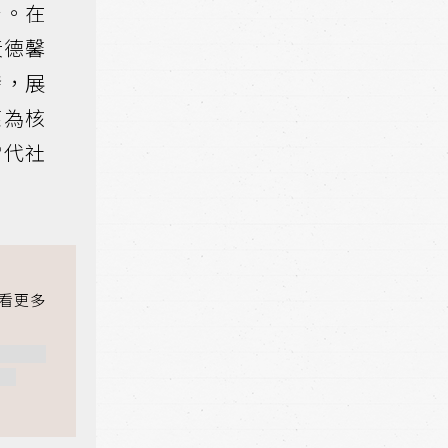
台。在
黃德馨
發，展
應為核
當代社