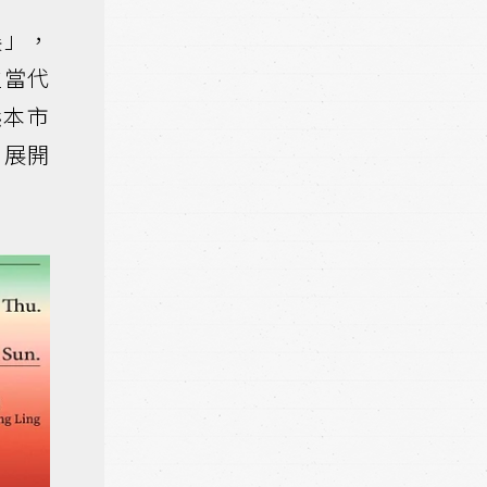
展」，
位當代
本市
，展開