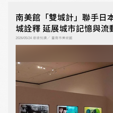
南美館「雙城計」聯手日
城詮釋 延展城市記憶與流
琅琅悅讀／ 臺南市美術館
2026/05/24