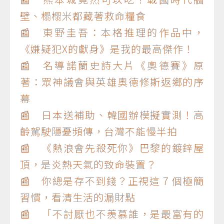
壁、榻榻米都藏著救命糧食
📰 東野圭吾：本格推理的作品中，
《嫌疑犯X的獻身》是我的最高傑作！
📰 名導諾蘭史詩大片《奧德賽》原
著：眾神議會與英雄奧德修斯返鄉的序
幕
📰 日本送補助、韓國辦模擬實測！高
齡駕駛隱憂頻傳，台灣不能慢半拍
📰 《熱浪會先殺死你》巴黎的鍍鋅屋
頂，是炎熱天氣的致命裝置？
📰 你總是存不到錢？正視這 7 個極簡
習慣，看清生活的漏財點
📰 「不討厭也不羨慕誰，是最富有的