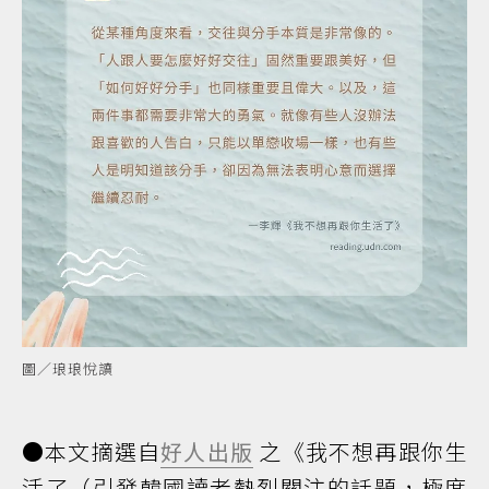
圖／琅琅悅讀
●本文摘選自
好人出版
之《我不想再跟你生
活了（引發韓國讀者熱烈關注的話題，極度