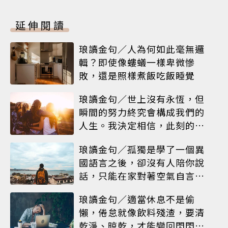
延伸閱讀
琅讀金句／人為何如此毫無邏
輯？即使像螻蟻一樣卑微慘
敗，還是照樣煮飯吃飯睡覺
琅讀金句／世上沒有永恆，但
瞬間的努力終究會構成我們的
人生。我決定相信，此刻的閃
耀就是人生
琅讀金句／孤獨是學了一個異
國語言之後，卻沒有人陪你說
話，只能在家對著空氣自言自
語
琅讀金句／適當休息不是偷
懶，倦怠就像飲料殘渣，要清
乾淨、晾乾，才能變回閃閃發