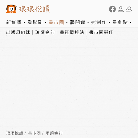
新鮮讀
看聯副
書市圈
藝開罐
迷創作
星劇點
出版風向球
琅讀金句
書迷情報站
書市圈夥伴
琅琅悅讀
書市圈
琅讀金句