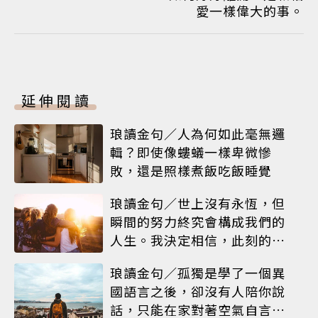
愛一樣偉大的事。
延伸閱讀
琅讀金句／人為何如此毫無邏
輯？即使像螻蟻一樣卑微慘
敗，還是照樣煮飯吃飯睡覺
琅讀金句／世上沒有永恆，但
瞬間的努力終究會構成我們的
人生。我決定相信，此刻的閃
耀就是人生
琅讀金句／孤獨是學了一個異
國語言之後，卻沒有人陪你說
話，只能在家對著空氣自言自