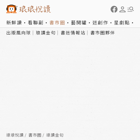
新鮮讀
看聯副
書市圈
藝開罐
迷創作
星劇點
出版風向球
琅讀金句
書迷情報站
書市圈夥伴
琅琅悅讀
書市圈
琅讀金句