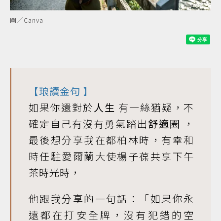
圖／Canva
【
琅讀金句
】
如果你還對於
人生
有一絲猶疑，不
確定自己有沒有勇氣踏出
舒適圈
，
最後想分享我在都柏林時，有幸和
時任駐愛爾蘭大使楊子葆共享下午
茶時光時，
他跟我分享的一句話：「如果你永
遠都在打安全牌，沒有犯錯的空