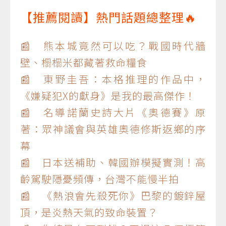
【推薦閱讀】熱門話題總整理🔥
📰 熊本城竟然可以吃？戰國時代牆
壁、榻榻米都藏著救命糧食
📰 東野圭吾：本格推理的作品中，
《嫌疑犯X的獻身》是我的最高傑作！
📰 名導諾蘭史詩大片《奧德賽》原
著：眾神議會與英雄奧德修斯返鄉的序
幕
📰 日本送補助、韓國辦模擬實測！高
齡駕駛隱憂頻傳，台灣不能慢半拍
📰 《熱浪會先殺死你》巴黎的鍍鋅屋
頂，是炎熱天氣的致命裝置？