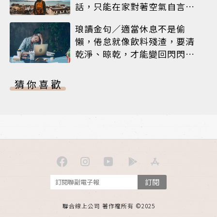
話，只能在家對著空氣自言自
語
琅讀金句／適當休息不是偷
懶，倦怠就像飲料殘渣，要清
乾淨、晾乾，才能變回閃閃發
亮的杯子
猜你喜歡
訂閱
聯合線上公司 著作權所有 ©2025