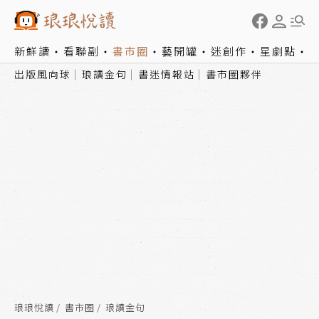
新鮮讀
看聯副
書市圈
藝開罐
迷創作
星劇點
出版風向球
琅讀金句
書迷情報站
書市圈夥伴
琅琅悅讀
書市圈
琅讀金句