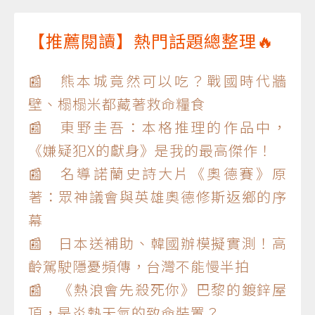
【推薦閱讀】熱門話題總整理🔥
📰 熊本城竟然可以吃？戰國時代牆
壁、榻榻米都藏著救命糧食
📰 東野圭吾：本格推理的作品中，
《嫌疑犯X的獻身》是我的最高傑作！
📰 名導諾蘭史詩大片《奧德賽》原
著：眾神議會與英雄奧德修斯返鄉的序
幕
📰 日本送補助、韓國辦模擬實測！高
齡駕駛隱憂頻傳，台灣不能慢半拍
📰 《熱浪會先殺死你》巴黎的鍍鋅屋
頂，是炎熱天氣的致命裝置？