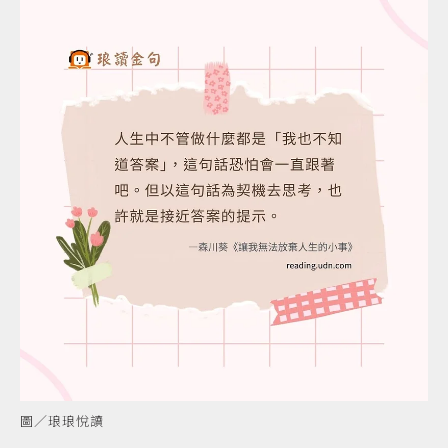
圖／琅琅悅讀