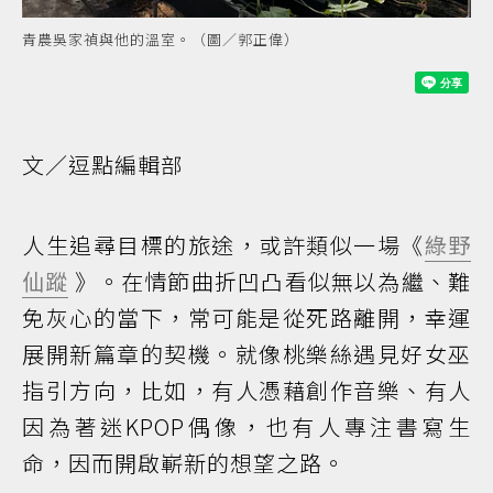
青農吳家禎與他的溫室。（圖／郭正偉）
文／逗點編輯部
人生追尋目標的旅途，或許類似一場《
綠野
仙蹤
》。在情節曲折凹凸看似無以為繼、難
免灰心的當下，常可能是從死路離開，幸運
展開新篇章的契機。就像桃樂絲遇見好女巫
指引方向，比如，有人憑藉創作音樂、有人
因為著迷KPOP偶像，也有人專注書寫生
命，因而開啟嶄新的想望之路。