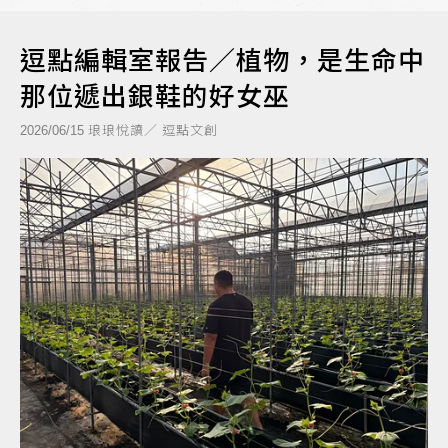
逗點編輯室報告／植物，是生命中
那位遞出銀鞋的好女巫
琅琅悅讀／ 逗點文創
2026/06/15