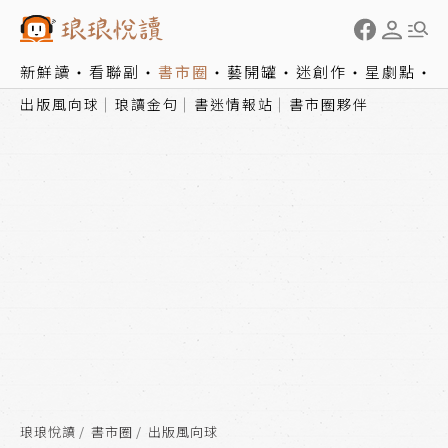
新鮮讀
看聯副
書市圈
藝開罐
迷創作
星劇點
出版風向球
琅讀金句
書迷情報站
書市圈夥伴
琅琅悅讀
書市圈
出版風向球