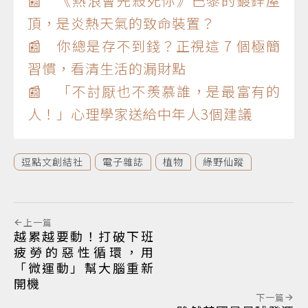
📰 《熱浪會先殺死你》巴黎的鍍鋅屋
頂，是炎熱天氣的致命裝置？
📰 你總是存不到錢？正視這 7 個極簡
習慣，看清生活的漏財點
📰 「不討厭也不羨慕誰，是最富有的
人！」心理學家送給中年人3個建議
逗點文創結社
電子雜誌
植物
綠野仙蹤
上一篇
越累越要動！打破下班
疲勞的惡性循環，用
「微運動」幫大腦重新
開機
下一篇