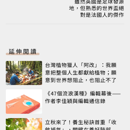
雖然英國是足球發源
地，但熟悉的世界盃絕
對是法國人的傑作
延伸閱讀
台灣植物獵人「阿改」：我願
意把整個人生都獻給植物；願
意到世界想阻止，也阻止不了
《47個流浪漢種》編輯幕後——
作者李佳穎與編輯通信錄
立秋來了！養生秘訣首重「收
斂補氣」，關鍵在養好肺部