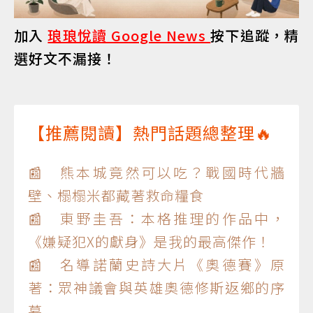
加入
琅琅悅讀 Google News
按下追蹤，精
選好文不漏接！
【推薦閱讀】熱門話題總整理🔥
📰 熊本城竟然可以吃？戰國時代牆
壁、榻榻米都藏著救命糧食
📰 東野圭吾：本格推理的作品中，
《嫌疑犯X的獻身》是我的最高傑作！
📰 名導諾蘭史詩大片《奧德賽》原
著：眾神議會與英雄奧德修斯返鄉的序
幕