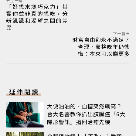
上一篇
「好想來塊巧克力」其
實你並非真的想吃，分
辨飢餓和渴望之間的差
異
下一篇
財富自由卻永不滿足？
查理．蒙格晚年仍懊
悔：本來可以賺更多
延伸閱讀
大便油油的、血糖突然飆高？
台大名醫教你抓出胰臟癌「6大
隱形警訊」搶回治癒先機
台灣植物獵人「阿改」：我願