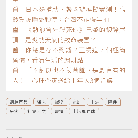
📰 日本送補助、韓國辦模擬實測！高
齡駕駛隱憂頻傳，台灣不能慢半拍
📰 《熱浪會先殺死你》巴黎的鍍鋅屋
頂，是炎熱天氣的致命裝置？
📰 你總是存不到錢？正視這 7 個極簡
習慣，看清生活的漏財點
📰 「不討厭也不羨慕誰，是最富有的
人！」心理學家送給中年人3個建議
創意市集
貓咪
寵物
家庭
生活
陪伴
療癒
社會人文
書摘
出版風向球