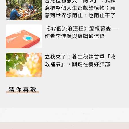
意把整個人生都獻給植物；願
意到世界想阻止，也阻止不了
《47個流浪漢種》編輯幕後——
作者李佳穎與編輯通信錄
立秋來了！養生秘訣首重「收
斂補氣」，關鍵在養好肺部
猜你喜歡