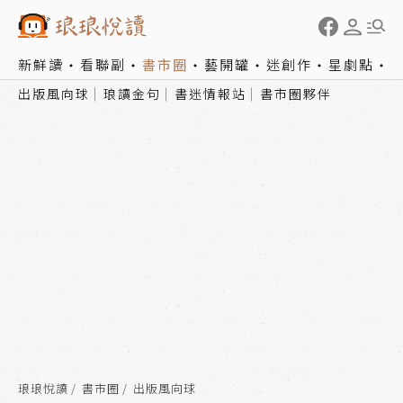
新鮮讀
看聯副
書市圈
藝開罐
迷創作
星劇點
出版風向球
琅讀金句
書迷情報站
書市圈夥伴
琅琅悅讀
書市圈
出版風向球