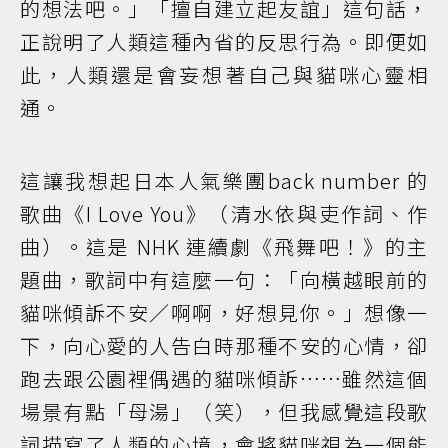
的想法吧。」「擅自建立起友誼」這句話，
正說明了人類這種內省的反思行為。即便如
此，人類還是會妄想著自己與貓咪心靈相
通。
這讓我想起日本人氣樂團back number 的
歌曲《I Love You》（清水依與吏作詞、作
曲）。這是 NHK 連續劇《飛舞吧！》的主
題曲，歌詞中有這麼一句：「向橫越眼前的
貓咪傾訴不安／啊啊，好想見你。」想像一
下，向心愛的人告白時那種不安的心情，卻
跑去跟公園裡偶遇的貓咪傾訴……雖然這個
場景有點「母湯」（笑），但我感覺這段歌
詞描寫了人類的心境，會將貓咪視為一個能