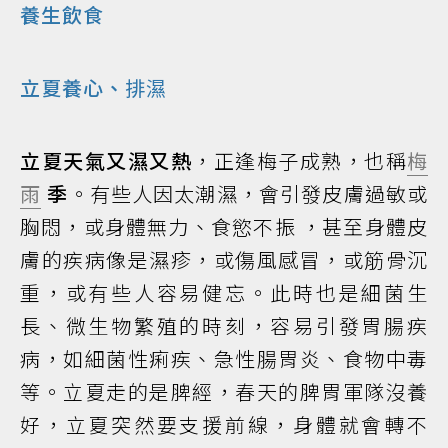
養生飲食
立夏養心、
排濕
立夏天氣又濕又熱
，正逢梅子成熟，也稱
梅
雨
季
。有些人因太潮濕，會引發皮膚過敏或
胸悶，或身體無力、食慾不振 ，甚至身體皮
膚的疾病像是濕疹，或傷風感冒，或筋骨沉
重，或有些人容易健忘。此時也是細菌生
長、微生物繁殖的時刻，容易引發胃腸疾
病，如細菌性痢疾、急性腸胃炎、食物中毒
等。立夏走的是脾經，春天的脾胃軍隊沒養
好，立夏突然要支援前線，身體就會轉不