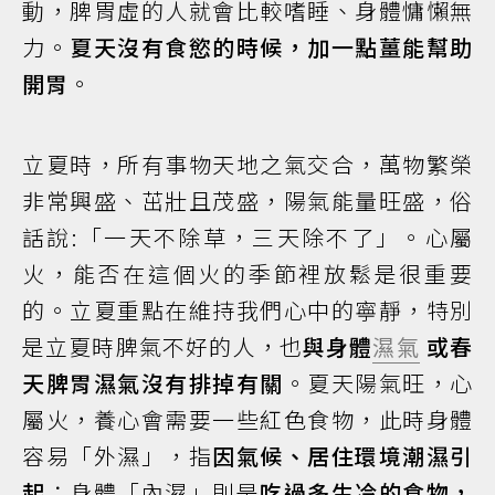
動，脾胃虛的人就會比較嗜睡、身體慵懶無
力。
夏天沒有食慾的時候，加一點薑能幫助
開胃
。
立夏時，所有事物天地之氣交合，萬物繁榮
非常興盛、茁壯且茂盛，陽氣能量旺盛，俗
話說:「一天不除草，三天除不了」。心屬
火，能否在這個火的季節裡放鬆是很重要
的。立夏重點在維持我們心中的寧靜，特別
是立夏時脾氣不好的人，也
與身體
濕氣
或春
天脾胃濕氣沒有排掉有關
。夏天陽氣旺，心
屬火，養心會需要一些紅色食物，此時身體
容易「外濕」，指
因氣候、居住環境潮濕引
起
；身體「內濕」則是
吃過多生冷的食物，