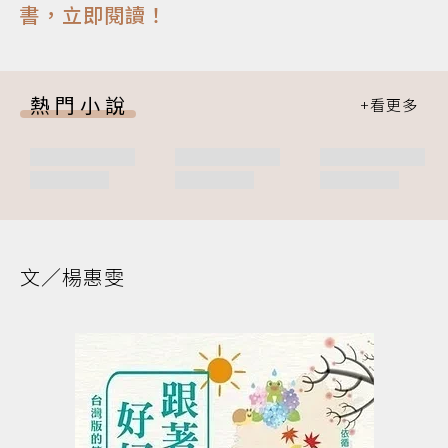
書，立即閱讀！
熱門小說
文／楊惠雯