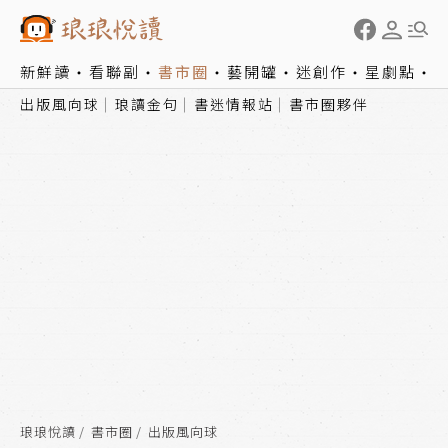
新鮮讀
看聯副
書市圈
藝開罐
迷創作
星劇點
出版風向球
琅讀金句
書迷情報站
書市圈夥伴
琅琅悅讀
書市圈
出版風向球