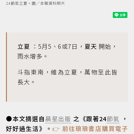
24節氣立夏。圖／本報資料照片
立夏
：5月5、6或7日，
夏天
開始，
雨水增多。
斗指東南，維為立夏，萬物至此皆
長大。
●本文摘選自
晨星出版
之《跟著24
節氣
，
好好過生活》。
👉 前往琅琅書店購買電子