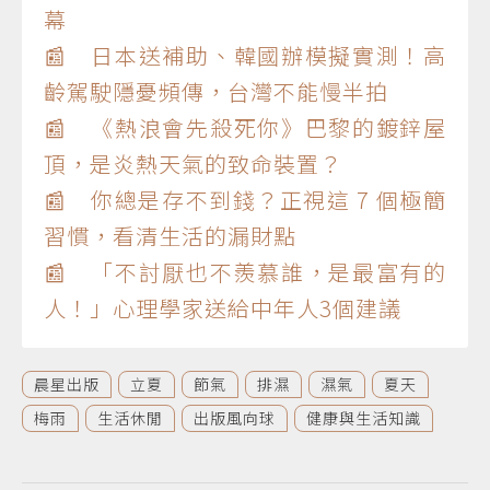
幕
📰 日本送補助、韓國辦模擬實測！高
齡駕駛隱憂頻傳，台灣不能慢半拍
📰 《熱浪會先殺死你》巴黎的鍍鋅屋
頂，是炎熱天氣的致命裝置？
📰 你總是存不到錢？正視這 7 個極簡
習慣，看清生活的漏財點
📰 「不討厭也不羨慕誰，是最富有的
人！」心理學家送給中年人3個建議
晨星出版
立夏
節氣
排濕
濕氣
夏天
梅雨
生活休閒
出版風向球
健康與生活知識