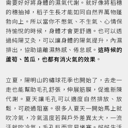
需要好好將身體的濕氣代謝。就好像將稻穗
的穗抽掉，稻子生長才能如同自然界萬物蓬
勃向上。所以當你不憋氣、不生氣、心情保
持愉悅的時候，身體才會更舒適。也可以透
過純陽艾灸，可以讓身體的陽氣提升，內濕
排出，協助遠離濕熱感、倦怠感。
這時候的
蘆筍、苦瓜，也都有消火氣的效果
。
立夏，陽明山的繡球花季也開始了，去走一
走也能幫助毛孔舒張，伸展筋膜，促進新陳
代謝。夏天讓毛孔可以適度自然排放、放
鬆，可疏通阻塞。很多人夏天一開始馬上就
吹冷氣，冷氣溫度若與戶外差異太大，一流
汗就吹冷氣，毛孔反而容易堵塞。好好生活