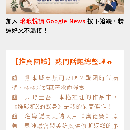
加入
琅琅悅讀 Google News
按下追蹤，精
選好文不漏接！
【推薦閱讀】熱門話題總整理🔥
📰 熊本城竟然可以吃？戰國時代牆
壁、榻榻米都藏著救命糧食
📰 東野圭吾：本格推理的作品中，
《嫌疑犯X的獻身》是我的最高傑作！
📰 名導諾蘭史詩大片《奧德賽》原
著：眾神議會與英雄奧德修斯返鄉的序