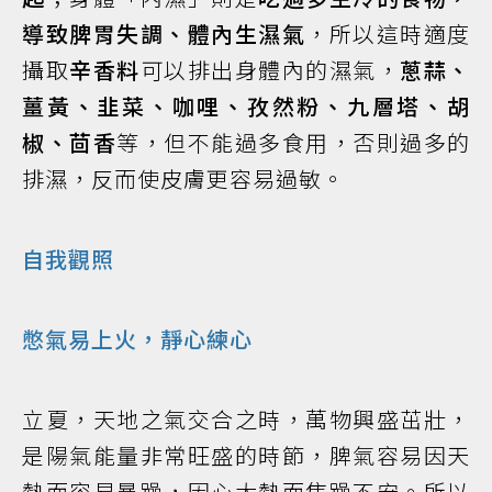
導致脾胃失調、體內生濕氣
，所以這時適度
攝取
辛香料
可以排出身體內的濕氣，
蔥蒜、
薑黃、韭菜、咖哩、孜然粉、九層塔、胡
椒、茴香
等，但不能過多食用，否則過多的
排濕，反而使皮膚更容易過敏。
自我觀照
憋氣易上火，靜心練心
立夏，天地之氣交合之時，萬物興盛茁壯，
是陽氣能量非常旺盛的時節，脾氣容易因天
熱而容易暴躁，因心太熱而焦躁不安。所以