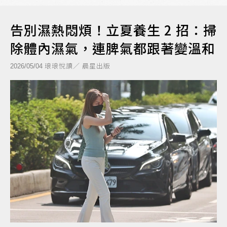
告別濕熱悶煩！立夏養生 2 招：掃
除體內濕氣，連脾氣都跟著變溫和
琅琅悅讀／ 晨星出版
2026/05/04