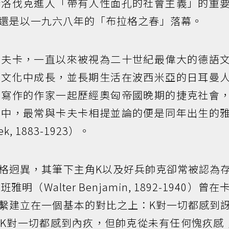
斯洛伐克進入「帶有人性面孔的社會主義」的重
還是以一九六八年的「布拉格之春」落幕。
卡夫卡，一直以來被視為二十世紀最偉大的德語
統文化中成長，並長期生活在波西米亞的日耳曼
語寫作的作家一起歷經奧匈帝國晚期的捷克社會
其中，最常與卡夫卡相提並論的便是同年出生的
k, 1883-1923）。
格迥異，其筆下主角K以及好兵帥克卻常被認為
Walter Benjamin, 1892-1940）曾在
繫建立在一個基本的對比之上：K對一切都感到
K對一切都感到內疚，但帥克從未有任何愧疚感