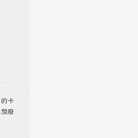
彩的卡
其頹廢