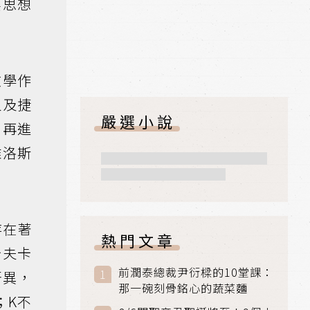
要思想
文學作
人及捷
嚴選小說
，再進
雅洛斯
存在著
熱門文章
卡夫卡
前潤泰總裁尹衍樑的10堂課：
訝異，
那一碗刻骨銘心的蔬菜麵
；K不