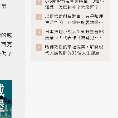
8/6關聖帝君聖誕將至！9個小
了第一
知識，怎麼封神？怎麼拜？該
拜哪個關帝？
以斷捨離創造財富！只是整理
生活空間，存錢速度居然變快
了
日本推理小說大師東野圭吾68
情的威
歲辭世！代表作《嫌疑犯X的
科西克
獻身》《解憂雜貨店》獲獎無
哈佛教授的幸福提案，解開現
數
提供了
代人最難解的33個人生課題