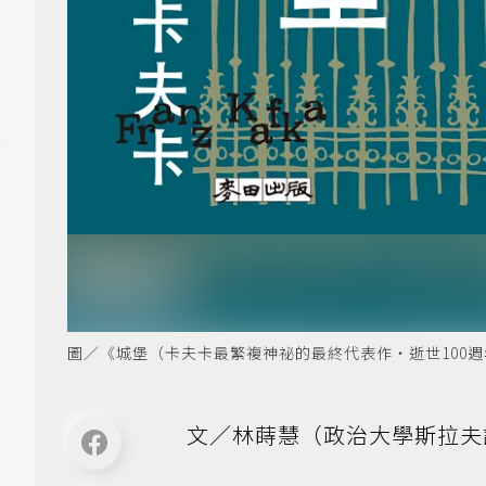
圖／《城堡（卡夫卡最繁複神祕的最終代表作‧逝世100
文／林蒔慧（政治大學斯拉夫