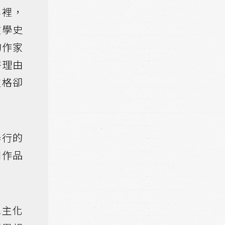
年裡，
文學史
的作家
持理由
拉格卻
舉行的
和作品
民主化