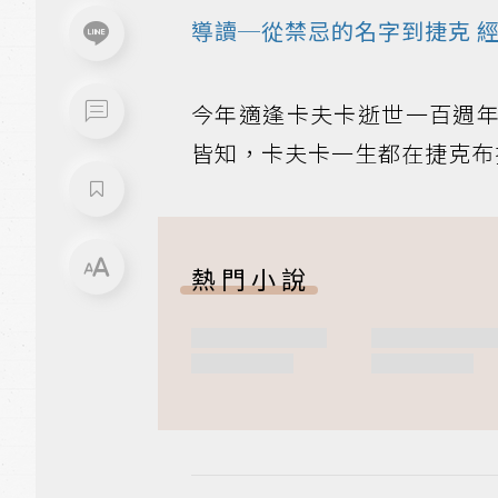
導讀─從禁忌的名字到
捷克
經
今年適逢卡夫卡逝世一百週
皆知，卡夫卡一生都在捷克布
熱門小說