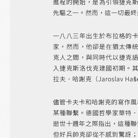
進程的開始，是為引領捷克
先驅之一。然而，這一切最終
一八八三年出生於布拉格的
家，然而，他卻是在猶太傳
克人之間，與同時代以捷克
入捷克斯洛伐克建國初期。
拉夫．哈謝克（Jaroslav Haše
儘管卡夫卡和哈謝克的寫作風
某種聯繫。德國哲學家華特．班雅明（
逝世十週年之際指出，這種聯
但好兵帥克卻從不感到驚訝；