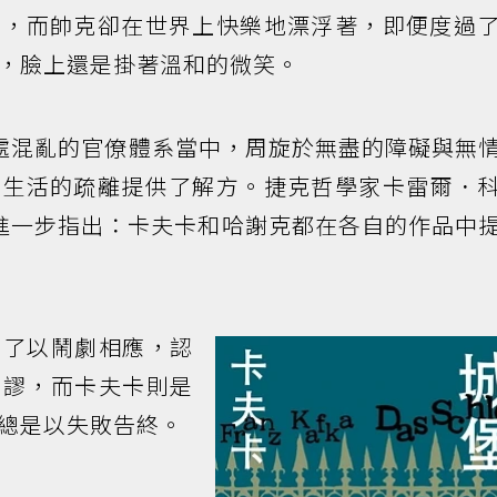
亡，而帥克卻在世界上快樂地漂浮著，即便度過
，臉上還是掛著溫和的微笑。
處混亂的官僚體系當中，周旋於無盡的障礙與無
為生活的疏離提供了解方。捷克哲學家卡雷爾．
6-2003）進一步指出：卡夫卡和哈謝克都在各自的作品中
擇了以鬧劇相應，認
荒謬，而卡夫卡則是
總是以失敗告終。