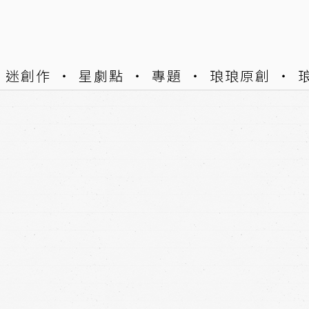
迷創作
星劇點
專題
琅琅原創