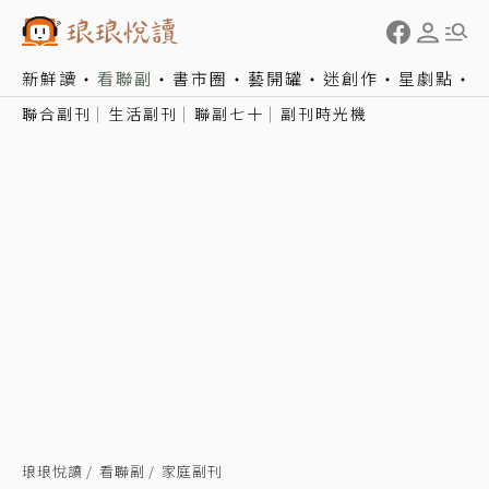
新鮮讀
看聯副
書市圈
藝開罐
迷創作
星劇點
聯合副刊
生活副刊
聯副七十
副刊時光機
琅琅悅讀
看聯副
家庭副刊