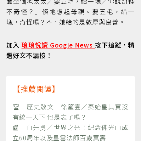
面坐個老太太／要五毛，給一塊／你說奇怪
不奇怪？」倏地想起母親。要五毛，給一
塊，奇怪嗎？不，她給的是敦厚與良善。
加入
琅琅悅讀 Google News
按下追蹤，精
選好文不漏接！
【推薦閱讀】
🏆 歷史散文｜徐望雲／秦始皇其實沒
有統一天下 他是忘了嗎？
📰 白先勇／世界之光：紀念佛光山成
立60周年以及星雲法師百歲冥壽