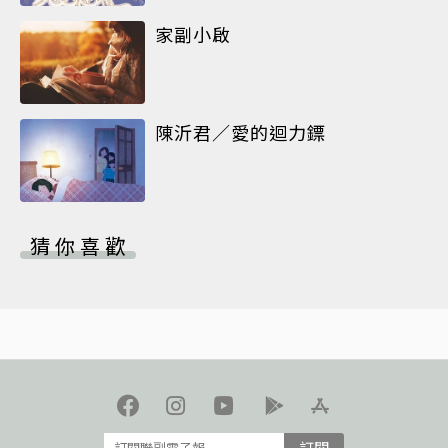
家副小啟
陳沂君／愛的迴力鏢
猜你喜歡
訂閱