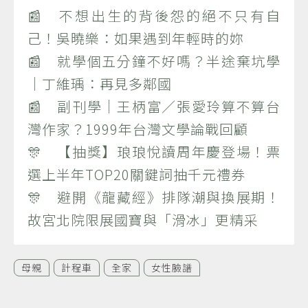
📰 不想出生的背後怨的絕不只有自
己！吳曉樂：如果遇到年輕時的妳
📰 就學個五分鐘不好嗎？半途棄坑學
｜丁維瑀：再見多鄰國
📰 副刊學｜王柄富／張愛玲算不算台
灣作家？1999年台灣文學論戰回顧
🎊 【抽獎】琅琅悅讀周年慶登場！票
選上半年TOP20關鍵詞抽千元禮券
🎊 避開《龍藏經》排隊潮與換展期！
故宮北院限展國寶與「滑冰」更精采
母親
計程車
全家
女性臉譜