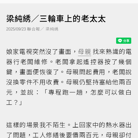
梁純綉／三輪車上的老太太
聯合報／ 梁純綉
2025/09/23
娘家電視突然沒了畫面，
母親
找來熟識的電
器行老闆維修。老闆拿起遙控器按了幾個
鍵，畫面便恢復了。母親問起費用，老闆說
沒換零件不用收費。母親仍堅持塞給他兩百
元，並說：「專程跑一趟，怎麼可以做白
工？」
這樣的場景我不陌生。上回家中的熱水器出
了問題，工人修繕後要價兩百元，母親卻付