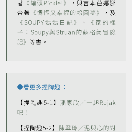
著
《罐頭Pickle!》
，與吉本芭娜娜
合著
《惆悵又幸福的粉圓夢》
，及
《SOUPY媽媽日記》
、
《家的樣
子：Soupy與Struan的蘇格蘭冒險
記》
等書。
●看更多
捏陶趣
：
【捏陶趣5-1】
潘家欣／一起Rojak
吧！
【捏陶趣5-2】
陳翠玲／泥與心的對