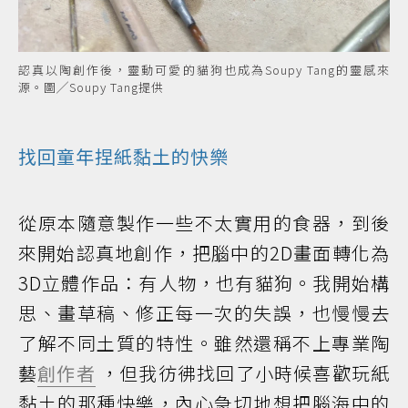
認真以陶創作後，靈動可愛的貓狗也成為Soupy Tang的靈感來
源。圖╱Soupy Tang提供
找回童年捏紙黏土的快樂
從原本隨意製作一些不太實用的食器，到後
來開始認真地創作，把腦中的2D畫面轉化為
3D立體作品：有人物，也有貓狗。我開始構
思、畫草稿、修正每一次的失誤，也慢慢去
了解不同土質的特性。雖然還稱不上專業陶
藝
創作者
，但我彷彿找回了小時候喜歡玩紙
黏土的那種快樂，內心急切地想把腦海中的