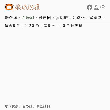
新鮮讀
看聯副
書市圈
藝開罐
迷創作
星劇點
聯合副刊
生活副刊
聯副七十
副刊時光機
琅琅悅讀
看聯副
家庭副刊