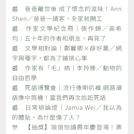
📰 爸爸離世後 成了懷念的滋味！Ann
Shen／爸爸一請客，全家就開工
📰 作家文學紀念冊｜張作錦／高希
均：五十年的作者和朋友，再見了
📰 文學相對論｜鄭麗卿×薛好薰／網
字與種字，都為了鋪排心事
📰 作家有「毛」病｜李羚榛／動物的
自由哲學
📰 死語博覽會｜流行像喇叭褲 網路潮
語像中筒襪！當我們再次說起死語
📰 日常辯論證｜Jamia Wei／我以為
的體貼，為什麼傷了人？
🎊 【抽獎】琅琅悅讀周年慶登場！票