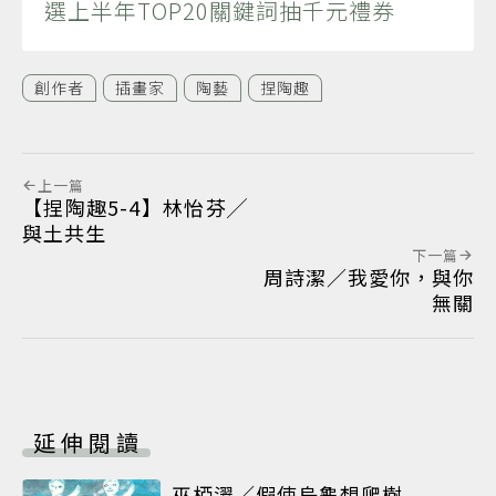
選上半年TOP20關鍵詞抽千元禮券
創作者
插畫家
陶藝
捏陶趣
上一篇
【捏陶趣5-4】林怡芬╱
與土共生
下一篇
周詩潔／我愛你，與你
無關
延伸閱讀
巫椏濢／假使烏龜想爬樹