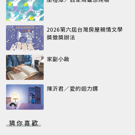
2026第六屆台灣房屋親情文學
獎徵獎辦法
家副小啟
陳沂君／愛的迴力鏢
猜你喜歡