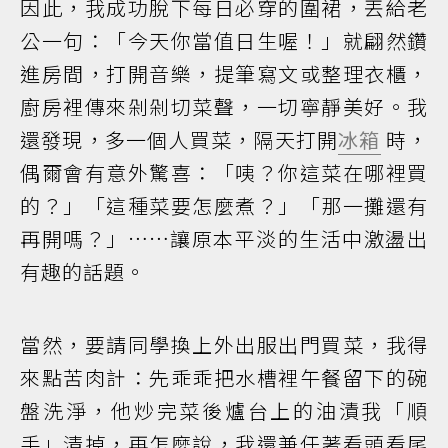
因此，我成功脫下每日必穿的圍裙，丟給老
公一句：「今天你當值日生喔！」就翩然鑽
進房間，打開音樂，提筆寫文或整理衣櫃，
廚房裡傳來剁剁切菜聲，一切寧靜美好。我
還發現，多一個人買菜，隔天打開
冰箱
時，
偶爾會有意外驚喜：「咦？你這菜在哪裡買
的？」「這種菜要怎麼煮？」「那一攤還有
再開嗎？」……讓原本平淡的生活中激盪出
有趣的話題。
當然，要請同學換上外出服出門買菜，我得
來點苦肉計：先乖乖把水槽裡午餐留下的碗
盤洗淨，他炒完菜後爐台上的油漬我「順
手」清掉，再怎麼說，我還兼任著看頭看尾