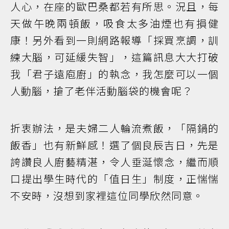
人心，在座的歐巴桑都若有所思。況且，每
天做午晚兩頓飯，吸食太多油煙也有損健
康！另外看到一則網路報導「採買烹調，訓
練大腦，可延緩失智」，這篇訊息大大打破
我「君子遠庖廚」的執念，我怎麼可以一個
人動腦，搶了老伴活動腦袋的機會呢？
折衷辦法，是夫婦二人輪流煮飯，「隔鍋的
飯香」也有新鮮感！選了個良辰吉日，先是
誇讚良人廚藝精湛，令人垂涎懷念，繼而順
口提出學生時代的「值日生」制度，正惴惴
不安時，沒想到家裡這位同學欣然同意。