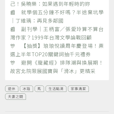
己！吳曉樂：如果遇到年輕時的妳
📰 就學個五分鐘不好嗎？半途棄坑學
｜丁維瑀：再見多鄰國
📰 副刊學｜王柄富／張愛玲算不算台
灣作家？1999年台灣文學論戰回顧
🎊 【抽獎】琅琅悅讀周年慶登場！票
選上半年TOP20關鍵詞抽千元禮券
🎊 避開《龍藏經》排隊潮與換展期！
故宮北院限展國寶與「滑冰」更精采
退休
冰箱
馬
生活點滴
家事清潔
夫妻之間