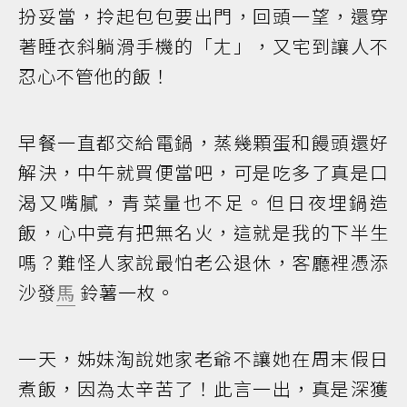
扮妥當，拎起包包要出門，回頭一望，還穿
著睡衣斜躺滑手機的「ㄤ」，又宅到讓人不
忍心不管他的飯！
早餐一直都交給電鍋，蒸幾顆蛋和饅頭還好
解決，中午就買便當吧，可是吃多了真是口
渴又嘴膩，青菜量也不足。但日夜埋鍋造
飯，心中竟有把無名火，這就是我的下半生
嗎？難怪人家說最怕老公退休，客廳裡憑添
沙發
馬
鈴薯一枚。
一天，姊妹淘說她家老爺不讓她在周末假日
煮飯，因為太辛苦了！此言一出，真是深獲