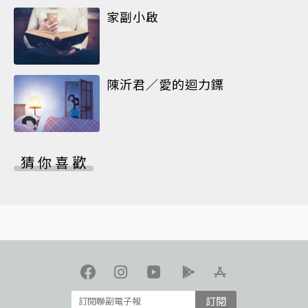
家副小啟
陳沂君／愛的迴力鏢
猜你喜歡
訂閱