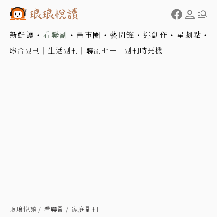
新鮮讀
看聯副
書市圈
藝開罐
迷創作
星劇點
聯合副刊
生活副刊
聯副七十
副刊時光機
琅琅悅讀
看聯副
家庭副刊