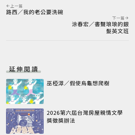
上一篇
路西／我的老公要洗碗
下一篇
涂春宏／書聲琅琅的銀
髮英文班
延伸閱讀
巫椏濢／假使烏龜想爬樹
2026第六屆台灣房屋親情文學
獎徵獎辦法