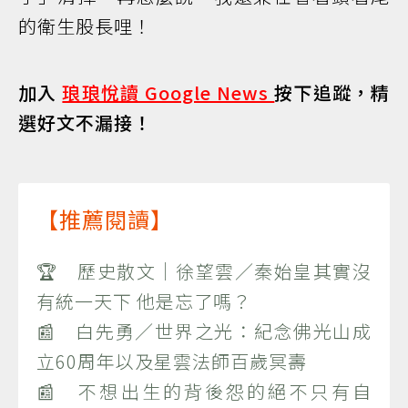
的衛生股長哩！
加入
琅琅悅讀 Google News
按下追蹤，精
選好文不漏接！
【推薦閱讀】
🏆 歷史散文｜徐望雲／秦始皇其實沒
有統一天下 他是忘了嗎？
📰 白先勇／世界之光：紀念佛光山成
立60周年以及星雲法師百歲冥壽
📰 不想出生的背後怨的絕不只有自