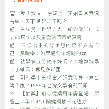
🏆 歷史散文｜徐望雲／秦始皇其實沒
有統一天下 他是忘了嗎？
📰 白先勇／世界之光：紀念佛光山成
立60周年以及星雲法師百歲冥壽
📰 不想出生的背後怨的絕不只有自
己！吳曉樂：如果遇到年輕時的妳
📰 就學個五分鐘不好嗎？半途棄坑學
｜丁維瑀：再見多鄰國
📰 副刊學｜王柄富／張愛玲算不算台
灣作家？1999年台灣文學論戰回顧
🎊 【抽獎】琅琅悅讀周年慶登場！票
選上半年TOP20關鍵詞抽千元禮券