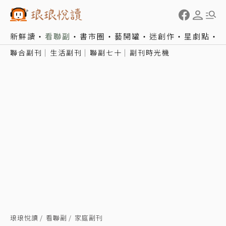
新鮮讀
看聯副
書市圈
藝開罐
迷創作
星劇點
聯合副刊
生活副刊
聯副七十
副刊時光機
琅琅悅讀
看聯副
家庭副刊