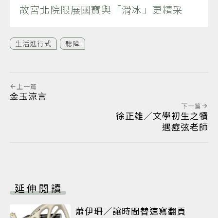
故宮北院限展國寶與「滑冰」更精采
生活進行式
聽障
上一篇
金玉涼言
下一篇
徐正雄／文學初生之犢
遇瘂弦老師
延伸閱讀
蕭伊珊／讓時間替速寫翻頁