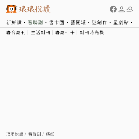
新鮮讀
看聯副
書市圈
藝開罐
迷創作
星劇點
聯合副刊
生活副刊
聯副七十
副刊時光機
琅琅悅讀
看聯副
繽紛