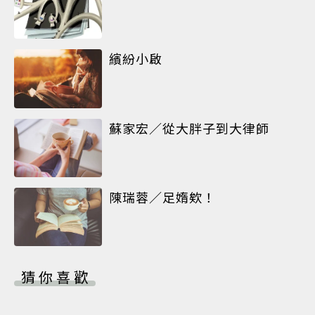
繽紛小啟
蘇家宏／從大胖子到大律師
陳瑞蓉／足媠欸！
猜你喜歡