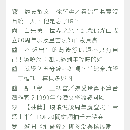
🏆 歷史散文｜徐望雲／秦始皇其實沒
有統一天下 他是忘了嗎？
📰 白先勇／世界之光：紀念佛光山成
立60周年以及星雲法師百歲冥壽
📰 不想出生的背後怨的絕不只有自
己！吳曉樂：如果遇到年輕時的妳
📰 就學個五分鐘不好嗎？半途棄坑學
｜丁維瑀：再見多鄰國
📰 副刊學｜王柄富／張愛玲算不算台
灣作家？1999年台灣文學論戰回顧
🎊 【抽獎】琅琅悅讀周年慶登場！票
選上半年TOP20關鍵詞抽千元禮券
🎊 避開《龍藏經》排隊潮與換展期！