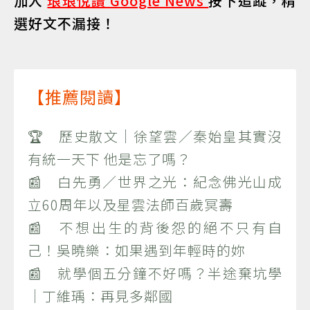
加入
琅琅悅讀 Google News
按下追蹤，精
選好文不漏接！
【推薦閱讀】
🏆 歷史散文｜徐望雲／秦始皇其實沒
有統一天下 他是忘了嗎？
📰 白先勇／世界之光：紀念佛光山成
立60周年以及星雲法師百歲冥壽
📰 不想出生的背後怨的絕不只有自
己！吳曉樂：如果遇到年輕時的妳
📰 就學個五分鐘不好嗎？半途棄坑學
｜丁維瑀：再見多鄰國