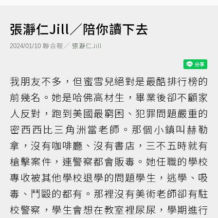
張瀞仁Jill／陪你讀下去
聯合報／
張瀞仁Jill
2024/01/10
我朋友不多，但蜜雪兒絕對是最酷排行榜的
前幾名。她是哈佛高材生，畢業後卻不顧家
人反對，跑到美國最窮困、犯罪問題嚴重的
密西西比三角洲當老師。那個小鎮叫赫勒
拿，沒有咖啡廳、沒有書店，三不五時就有
槍擊案件，連警察都會販毒。她任職的學校
專收被其他學校退學的問題學生，逃學、吸
毒、鬥毆的都有。那裡沒有美術老師卻有駐
校警察，學生會想在教室裡尿尿，學期進行