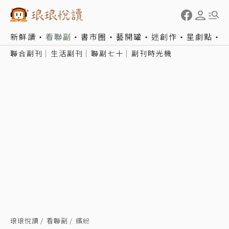
新鮮讀
看聯副
書市圈
藝開罐
迷創作
星劇點
聯合副刊
生活副刊
聯副七十
副刊時光機
琅琅悅讀
看聯副
繽紛