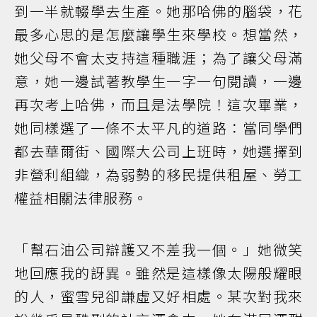
到一半就輟學去生產。她那哈佛的腦袋，花
最多心思的是怎麼讓學生來學校。想當然，
她父母不會太支持這種職涯；為了讓父母滿
意，她一邊試著教學生一字一句閱讀，一邊
再次考上哈佛，而且是法學院！這次畢業，
她同樣選了一條不太平凡的道路：當同學們
都去華爾街、國際大公司上班時，她選擇到
非營利組織，為弱勢的移民提供租屋、勞工
權益相關法律服務。
「幫石油公司辯護又不差我一個。」她微笑
地回應我的訝異。雖然是這樣像太陽般耀眼
的人，蜜雪兒卻謙虛又好相處。某次對我來