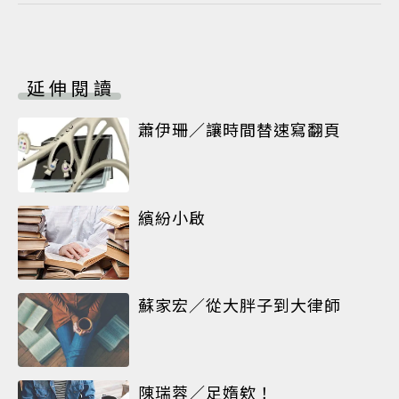
延伸閱讀
蕭伊珊／讓時間替速寫翻頁
繽紛小啟
蘇家宏／從大胖子到大律師
陳瑞蓉／足媠欸！