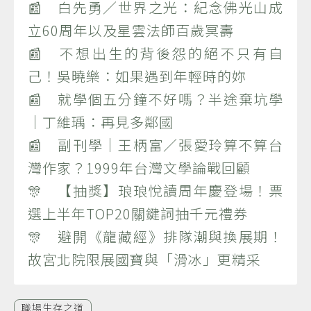
📰 白先勇／世界之光：紀念佛光山成
立60周年以及星雲法師百歲冥壽
📰 不想出生的背後怨的絕不只有自
己！吳曉樂：如果遇到年輕時的妳
📰 就學個五分鐘不好嗎？半途棄坑學
｜丁維瑀：再見多鄰國
📰 副刊學｜王柄富／張愛玲算不算台
灣作家？1999年台灣文學論戰回顧
🎊 【抽獎】琅琅悅讀周年慶登場！票
選上半年TOP20關鍵詞抽千元禮券
🎊 避開《龍藏經》排隊潮與換展期！
故宮北院限展國寶與「滑冰」更精采
職場生存之道