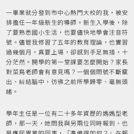
一畢業就分發到市中心熱門大校的我，被安
排擔任一年級新生的導師。新生入學後，除
了要熟悉國小生活，也要儘快地學會注音符
號。儘管我修習了五年的教育理論，也實習
過幾個月，真要上場，卻感到手足無措，十
分茫然。開學的第一堂課要怎麼開始？家長
對菜鳥老師會有意見嗎？一個個問號不斷竄
出、糾結腦中，彷彿之前所學歸零、毫無頭
緒。
學年主任是一位有二十多年資歷的媽媽型老
師，那一天，她問我與另兩位同時報到、也
是應屆畢業的同事，「準備得如何？」在報