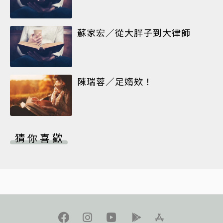
蘇家宏／從大胖子到大律師
陳瑞蓉／足媠欸！
猜你喜歡