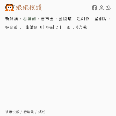
新鮮讀
看聯副
書市圈
藝開罐
迷創作
星劇點
聯合副刊
生活副刊
聯副七十
副刊時光機
琅琅悅讀
看聯副
繽紛