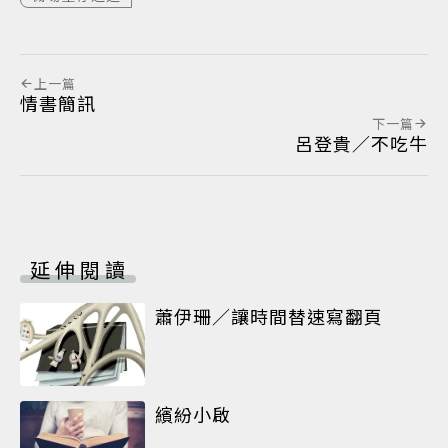
上一篇
情書簡訊
下一篇
呂登貴／不吃牛
延伸閱讀
蕭伊珊／讓時間替速寫翻頁
繽紛小啟