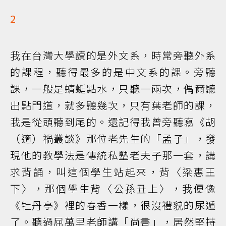
2
我在台灣大學讀的是外文系，時常旁聽外系
的課程，聽得最多的是中文系的課。旁聽
課，一般是蜻蜓點水，只聽一兩次，偶爾聽
出點門道，就多聽幾次，只有葉老師的課，
我是從頭聽到尾的。還記得我曾旁聽寫《胡
（適）禍叢談》那位老先生的「孟子」，發
現他的教學法是傳統私塾老夫子那一套，講
求背誦，叫這個學生站起來，背〈梁惠王
下〉，那個學生背〈公孫丑上〉，我便像
《牡丹亭》裡的春香一樣，很沒禮貌的尿遁
了。聽過屈萬里老師講「尚書」，居然堅持