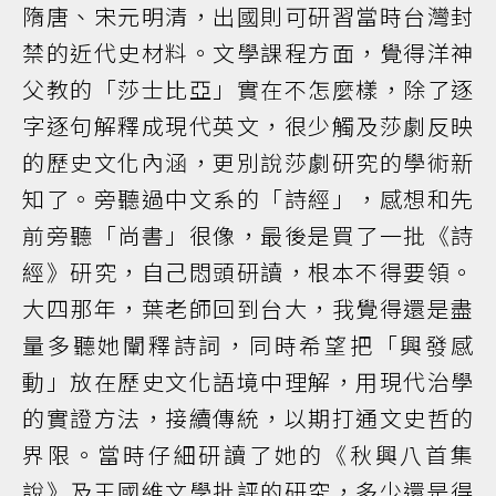
隋唐、宋元明清，出國則可研習當時台灣封
禁的近代史材料。文學課程方面，覺得洋神
父教的「莎士比亞」實在不怎麼樣，除了逐
字逐句解釋成現代英文，很少觸及莎劇反映
的歷史文化內涵，更別說莎劇研究的學術新
知了。旁聽過中文系的「詩經」，感想和先
前旁聽「尚書」很像，最後是買了一批《詩
經》研究，自己悶頭研讀，根本不得要領。
大四那年，葉老師回到台大，我覺得還是盡
量多聽她闡釋詩詞，同時希望把「興發感
動」放在歷史文化語境中理解，用現代治學
的實證方法，接續傳統，以期打通文史哲的
界限。當時仔細研讀了她的《秋興八首集
說》及王國維文學批評的研究，多少還是得