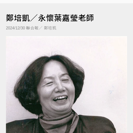
鄭培凱／永懷葉嘉瑩老師
聯合報／ 鄭培凱
2024/12/30