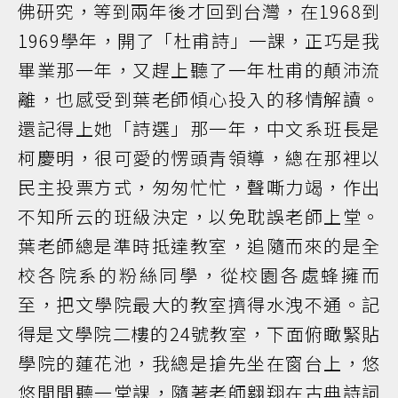
佛研究，等到兩年後才回到台灣，在1968到
1969學年，開了「杜甫詩」一課，正巧是我
畢業那一年，又趕上聽了一年杜甫的顛沛流
離，也感受到葉老師傾心投入的移情解讀。
還記得上她「詩選」那一年，中文系班長是
柯慶明，很可愛的愣頭青領導，總在那裡以
民主投票方式，匆匆忙忙，聲嘶力竭，作出
不知所云的班級決定，以免耽誤老師上堂。
葉老師總是準時抵達教室，追隨而來的是全
校各院系的粉絲同學，從校園各處蜂擁而
至，把文學院最大的教室擠得水洩不通。記
得是文學院二樓的24號教室，下面俯瞰緊貼
學院的蓮花池，我總是搶先坐在窗台上，悠
悠閒閒聽一堂課，隨著老師翱翔在古典詩詞