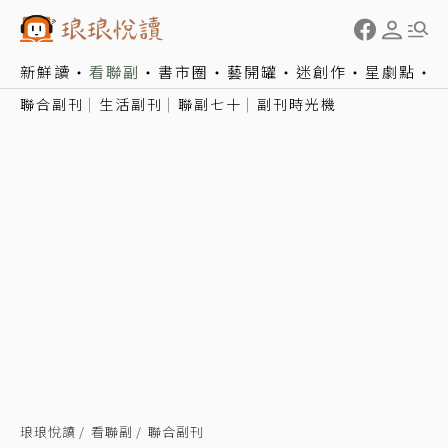
新鮮讀
看聯副
書市圈
藝開罐
迷創作
星劇點
聯合副刊
生活副刊
聯副七十
副刊時光機
琅琅悅讀
看聯副
聯合副刊