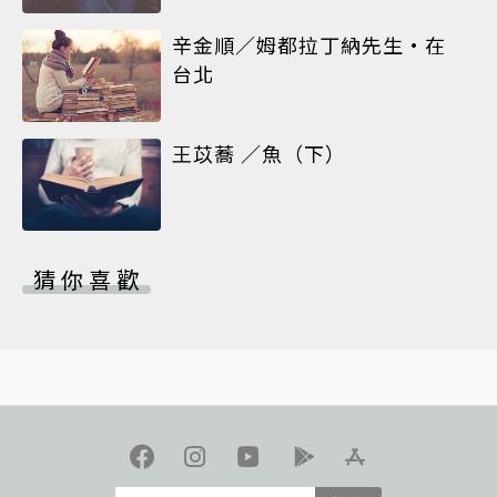
辛金順／姆都拉丁納先生•在
台北
王苡蕎 ／魚（下）
猜你喜歡