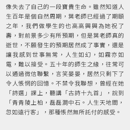
像失去了自己的一段寶貴生命。雖然知道人
生百年是個自然周期，葉老師已經過了期頤
之年，我們做學生的也高高興興為她祝了
壽，對前景多少有所預期，但是葉老師真的
逝世，不願發生的預期居然成了事實，還是
讓我感到世事無常，人生如幻，如霧亦如
電，難以接受。五十年的師生之緣，往常可
以通過微信聯繫，言笑晏晏，居然只剩下了
令人悵惘的回憶。不禁令我聯想，曾經在她
「詩選」課上，聽講「古詩十九首」，說到
「青青陵上柏，磊磊澗中石。人生天地間，
忽如遠行客」，那種悵然無所託付的感受。