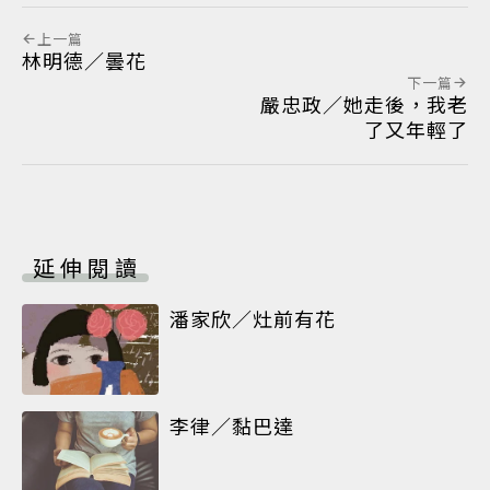
上一篇
林明德／曇花
下一篇
嚴忠政／她走後，我老
了又年輕了
延伸閱讀
潘家欣／灶前有花
李律／黏巴達