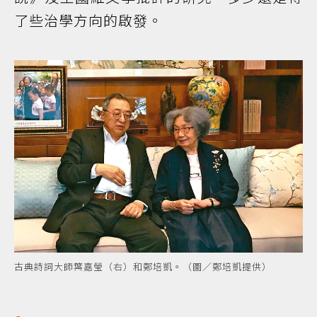
了些治學方向的啟發。
古典詩詞大師葉嘉瑩（右）和鄭培凱。（圖／鄭培凱提供）