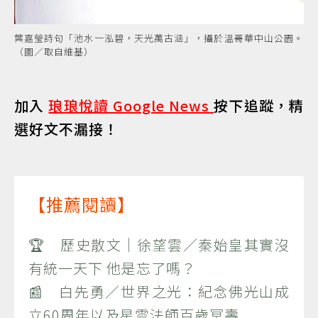
葉嘉瑩詩句「池水一泓碧，天光萬古涵」，攝於溫哥華中山公園。
（圖／取自維基）
加入
琅琅悅讀 Google News
按下追蹤，精
選好文不漏接！
【推薦閱讀】
🏆 歷史散文｜徐望雲／秦始皇其實沒
有統一天下 他是忘了嗎？
📰 白先勇／世界之光：紀念佛光山成
立60周年以及星雲法師百歲冥壽