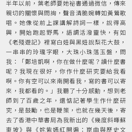
半年以前，葉老師要她祕書通過微信，傳來
親切的關懷與問詢，聲音清脆婉轉如黃鶯歌
唱。她像從前上課講解詩詞一樣，說得高
興，開始跑起野馬，語調活潑靈快，有如
《老殘遊記》裡寫白妞與黑妞說梨花大鼓，
一串串的玲瓏字眼，大珠小珠落玉盤，問
我：「鄭培凱啊，你在做什麼呢？讀什麼書
呢？我現在很好，你作什麼研究要給我看
啊。你有空可以來南開看我，寫的書可以寄
來，我都看的。」我聽了十分感動，想到老
師到了百歲之年，還惦記著學生作什麼研
究，是鼓勵，也是鞭策，也就在幾天後，寄
去了香港中華書局為我新出的《幾度斜暉蘇
東坡》與《姹紫嫣紅開遍：崑曲與歷史文