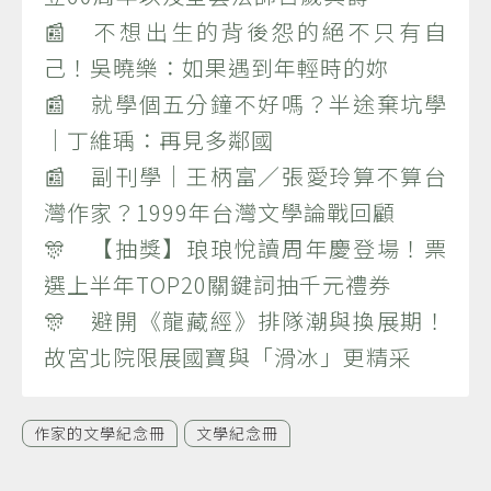
📰 不想出生的背後怨的絕不只有自
己！吳曉樂：如果遇到年輕時的妳
📰 就學個五分鐘不好嗎？半途棄坑學
｜丁維瑀：再見多鄰國
📰 副刊學｜王柄富／張愛玲算不算台
灣作家？1999年台灣文學論戰回顧
🎊 【抽獎】琅琅悅讀周年慶登場！票
選上半年TOP20關鍵詞抽千元禮券
🎊 避開《龍藏經》排隊潮與換展期！
故宮北院限展國寶與「滑冰」更精采
作家的文學紀念冊
文學紀念冊