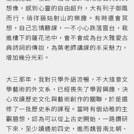
想像，感到心靈的自由超升，大有列子御風
而行，徜徉藐姑射山的樂趣。有時還會冥
想，自己忘情聽課，一不小心跌落窗台，栽
進樓下的蓮花池中，會不會成為台大雅愛古
典詩詞的傳說，為葉老師講課的丰采魅力，
增加幾分光彩。
大三那年，我對只學外語流暢，不大措意文
學藝術的外文系，已經喪失了學習興趣，決
心攻讀歷史文化與藝術創作的關聯，於是選
修了一批歷史系的課程。當時有個幼稚的主
觀臆想，認為可以從上古史開始，一路鑽研
下來，至少讀通前四史，進而魏晉南北朝、