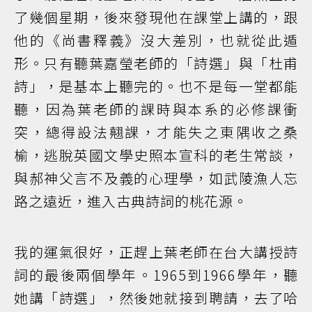
了幾個星期，後來發現他在課堂上講的，跟
他的《尚書釋義》沒大差別，也就從此遁
形。只有聽葉嘉瑩老師的「詩選」與「杜甫
詩」，是基本上聽完的。也不是每一堂都能
聽，因為葉老師的課時與本系的必修課衝
突，總得設法翹課，才能失之東隅收之桑
榆，逃脫英國文學史照本宣科的老生常談，
與郝神父言不及義的心理學，如武陵漁人忘
路之遠近，進入古典詩詞的桃花源。
我的運氣很好，正趕上葉老師在台大講授詩
詞的最後兩個學年。1965到1966學年，聽
她講「詩選」，然後她就接到聘請，去了哈