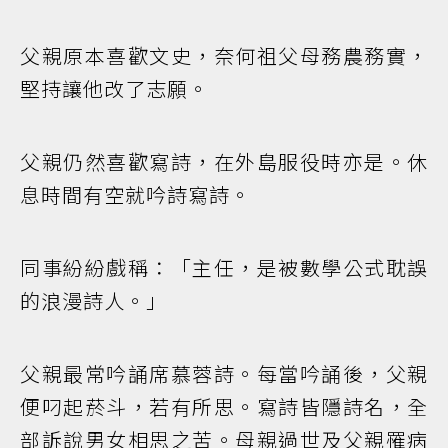
父親原本喜歡文史，奈何祖父母務農務實，
堅持讓他改了志願。
父親仍然喜歡寫詩，在外島服役時亦是。休
息時間有空就吟詩寫詩。
同事紛紛戲稱：「主任，是被數學公式耽誤
的浪漫詩人。」
父親最常吟誦席慕蓉詩。每當吟誦後，父親
便叼起菸斗，若有所思。寫詩皆隱詩名，全
部訴說男女相思之苦。母親過世及父親罹病