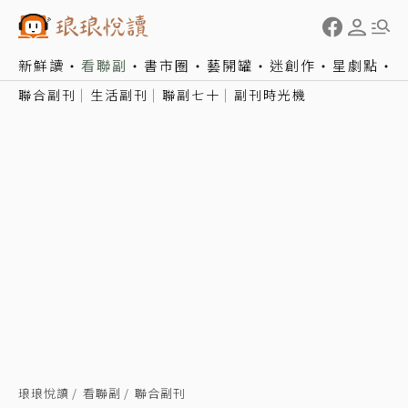
新鮮讀
看聯副
書市圈
藝開罐
迷創作
星劇點
聯合副刊
生活副刊
聯副七十
副刊時光機
琅琅悅讀
看聯副
聯合副刊