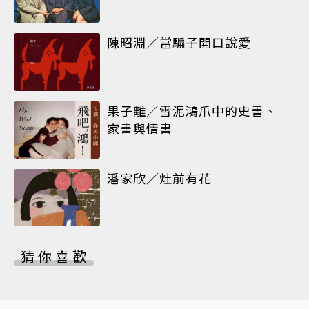
陳昭淵／當騙子開口說愛
果子離／雪泥鴻爪中的史書、
家書與情書
潘家欣／灶前有花
猜你喜歡