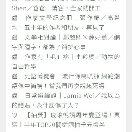
Shen／爸爸一請客，全家就開工
📰 作家文學紀念冊｜張作錦／高希
均：五十年的作者和朋友，再見了
📰 文學相對論｜鄭麗卿×薛好薰／網
字與種字，都為了鋪排心事
📰 作家有「毛」病｜李羚榛／動物的
自由哲學
📰 死語博覽會｜流行像喇叭褲 網路潮
語像中筒襪！當我們再次說起死語
📰 日常辯論證｜Jamia Wei／我以為
的體貼，為什麼傷了人？
🎊 【抽獎】琅琅悅讀周年慶登場！票
選上半年TOP20關鍵詞抽千元禮券