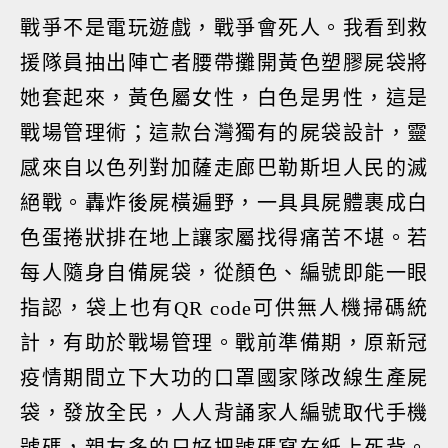
戰爭不是電玩遊戲，戰爭會死人。我看到救
援隊員抽出陣亡者腰帶攤開黃色塑膠屍袋將
她套起來，黃色屬女性，白色是男性，這是
戰場管理術；這款台灣獨有的屍袋設計，靈
感來自以色列對加薩走廊巴勒斯坦人民的滅
絕戰。轟炸後屍橫遍野，一具具屍體裹成白
色蛋捲狀排在地上讓家屬找得痛苦不堪。若
每人隨身自備屍袋，從顏色、編號即能一眼
指認，袋上也有QR code可供無人機掃碼統
計，有助於戰場管理。戰前準備期，原新冠
疫情期間立下大功的口罩國家隊改線生產屍
袋，發放全民，人人背誦家人編號取代手機
號碼，親友多的只好把號碼寫在紙上死背。