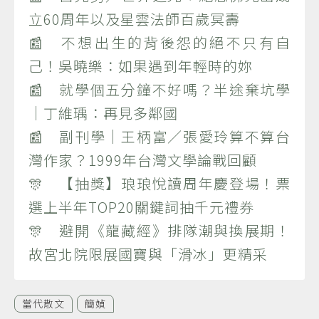
立60周年以及星雲法師百歲冥壽
📰 不想出生的背後怨的絕不只有自
己！吳曉樂：如果遇到年輕時的妳
📰 就學個五分鐘不好嗎？半途棄坑學
｜丁維瑀：再見多鄰國
📰 副刊學｜王柄富／張愛玲算不算台
灣作家？1999年台灣文學論戰回顧
🎊 【抽獎】琅琅悅讀周年慶登場！票
選上半年TOP20關鍵詞抽千元禮券
🎊 避開《龍藏經》排隊潮與換展期！
故宮北院限展國寶與「滑冰」更精采
當代散文
簡媜