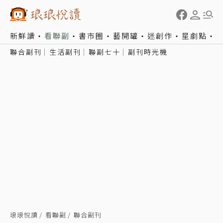
新鮮讀
看聯副
書市圈
藝開罐
迷創作
星劇點
聯合副刊
生活副刊
聯副七十
副刊時光機
琅琅悅讀
看聯副
聯合副刊