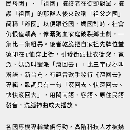
民母國」、「祖國」擁護者在街頭對罵，擁
護「祖國」的那群人後來改稱「祖父之國」
簡稱「爺國」以便跟爸國、媽國對峙。社會
仇恨值飆高，像灑狗血家庭破裂鄉土劇，一
集比一集粗暴。後者乾脆把自家祖先牌位堂
號印在T恤穿上街，引發街頭扯衣衝突，爸
派、媽派叫爺派「滾回去」，此三字成為叫
囂語、新台罵，有饒舌歌手發行《滾回去》
專輯，歌詞只有一句「滾回去、快滾回去、
快快滾回去」，用閩南語、客語、原住民語
發音，洗腦神曲成天播放。
各國專機專輪撤僑行動，高階科技人才被幾