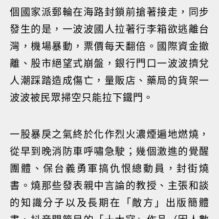
個國家派郵輪在海路封鎖前搶著接走，同步
發生的是，一波波國人拉著行李箱欲逃離台
灣，機場暴動，票價每天翻倍。國際資金撤
離、股市絕望式崩盤，銀行門口一波波擠兌
人潮踩踏造成傷亡，量販店、藥局的貨架一
波波被民眾掃空只能拉下鐵門。
一股暴戾之氣終於化作烈火濃煙遍地燃燒，
從早到晚消防車呼嘯急駛；幾個激進的覺醒
團體、保台義勇軍搞仇恨總動員，封街燒
書。燒那些發表親中言論的教授、主張和談
的知識分子以及長期在「敵方」出版簡體