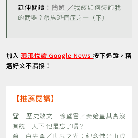
延伸閱讀：
簡媜
／
我該如何裝飾我
的武器？銀族恐慌症之一（下）
加入
琅琅悅讀 Google News
按下追蹤，精
選好文不漏接！
【推薦閱讀】
🏆 歷史散文｜徐望雲／秦始皇其實沒
有統一天下 他是忘了嗎？
📰 白先勇／世界之光：紀念佛光山成