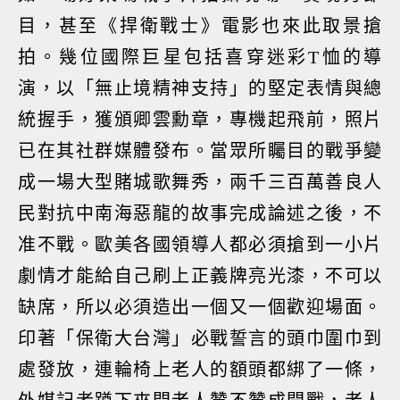
目，甚至《捍衛戰士》電影也來此取景搶
拍。幾位國際巨星包括喜穿迷彩T恤的導
演，以「無止境精神支持」的堅定表情與總
統握手，獲頒卿雲勳章，專機起飛前，照片
已在其社群媒體發布。當眾所矚目的戰爭變
成一場大型賭城歌舞秀，兩千三百萬善良人
民對抗中南海惡龍的故事完成論述之後，不
准不戰。歐美各國領導人都必須搶到一小片
劇情才能給自己刷上正義牌亮光漆，不可以
缺席，所以必須造出一個又一個歡迎場面。
印著「保衛大台灣」必戰誓言的頭巾圍巾到
處發放，連輪椅上老人的額頭都綁了一條，