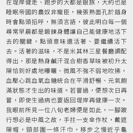
在堤岸健走、跑步的大都是銀族，大約也是
睡眠帝國的農奴非寵臣，幾張熟面孔於錯身
時會點頭招呼，無須言語，彼此明白每一個
尋常早晨都是鍛鍊身體讓自己能健康地活下
去的關鍵，點頭意味還活著、要繼續活下
去。活著的滋味，不是米其林三星餐廳調配
得出，那是熱身鹹汗混合樹香草味被初升太
陽恰到好處地曝曬、微風不強不弱地吹拂，
血壓心跳血氧血糖統合在平滑舒暢、元氣飽
滿狀態才生出的味道。若嘗過，便想次日再
嘗，即使生過病也要返回堤岸再健康一次。
我眼前所見一位八旬老婦便是如此，一腳跛
行想必是中風之故，手拄一支傘作杖，戴遮
陽帽，頸部圍一條汗巾，移步之慢近乎龜