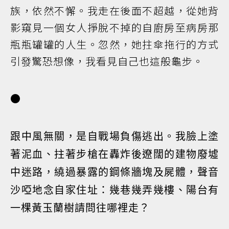
族，依然不懈。我走在後面不超越，從她背
影窺見一個女人掙脫不掉的自廚房至病房那
瓶瓶罐罐的人生。忽然，她拄傘拖行的方式
引發驚恐想像，我看見自己也這般龜步。
●
跟中風無關，是自戰場負傷逃出。我臉上塗
著泥血、拄著步槍在轟炸後遼闊的建物廢墟
中迷路，繞過暴露的鋼條牆塊及屍體，聲音
沙啞地念自家住址：幾巷幾弄幾樓、陽台有
一棵黃玉蘭樹請問往哪裡走？