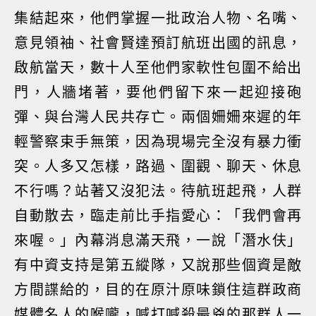
集結起來，他們掌握一批政治人物、名嘴、
意見領袖、社會賢達預訂航班出國的訊息，
啟航當天，數十人至他們家軟性包圍不給出
門，人牆堵著，要他們留下來一起迎接砲
彈、與台灣人民共存亡。兩個姍姍來遲的年
輕警察束手無策，因為現場完全沒有暴力衝
突。人多又怎樣，路過、圍觀、聊天、休息
不行嗎？站著又沒犯法。待航班起飛，人群
自動散去，臨走前比手指愛心：「我們會再
來喔。」內幕消息滿天飛，一說「潛水伕」
有中資支持是第五縱隊，又說那些個資是敵
方間諜給的，目的在原汁原味鎖住這群政商
媒體名人的喉嚨，喊打喊殺最兇的那群人一