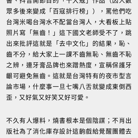
書、抖音開節目的「十大寇」作品（因人數
眾多後來變成「百寇排行榜」），罵他們吃
台灣米喝台灣水不配當台灣人，大看板上貼
照片寫「無齒！」這下國文老師受不了，跳
出來批評這就是「去中文化」的結果，恥、
齒不分，給大家上一課不齒無恥、無齒不恥
之辨，連牙膏品牌也來蹭熱度，宣稱保護牙
齦可避免無齒。這就是台灣特有的夜市型言
論市場，什麼事一旦七嘴八舌就變成東倒西
歪，又好氣又好笑又好可愛。
不久有人爆料，燒書根本是個陰謀；不肖出
版社為了消化庫存設計這齣戲給覺醒團體去