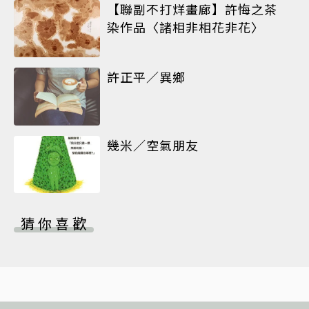
【聯副不打烊畫廊】許悔之茶
染作品〈諸相非相花非花〉
許正平／異鄉
幾米／空氣朋友
猜你喜歡