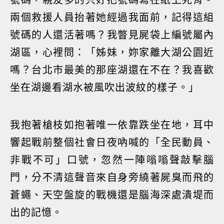
兩個救援人員抬著她經過我面前，記得這組
號碼的人還活著嗎？我瞥見屍袋上編號屬內
湖區，心裡問：「姊妹，妳家離大湖公園近
嗎？台北市最美的那座湖還在不在？我喜歡
坐在湖邊看湖水被風吹出波紋的樣子。」
我抱著槍枝如抱著唯一依靠跌坐在地，耳中
響起戰前整個社會日夜吶喊的「全民動員、
非戰不可」口號，忽然一陣嗡嗡聲敲擊腦
門，分不清這聲音來自身旁繞著屍臭而飛的
蒼蠅、天空盤旋的戰機還是腦海深處潰堤而
出的記憶。