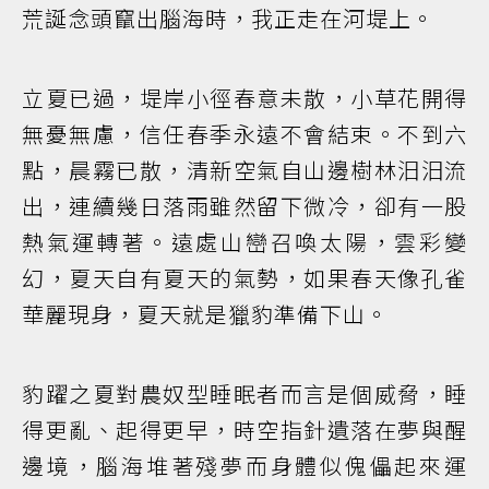
荒誕念頭竄出腦海時，我正走在河堤上。
立夏已過，堤岸小徑春意未散，小草花開得
無憂無慮，信任春季永遠不會結束。不到六
點，晨霧已散，清新空氣自山邊樹林汩汩流
出，連續幾日落雨雖然留下微冷，卻有一股
熱氣運轉著。遠處山巒召喚太陽，雲彩變
幻，夏天自有夏天的氣勢，如果春天像孔雀
華麗現身，夏天就是獵豹準備下山。
豹躍之夏對農奴型睡眠者而言是個威脅，睡
得更亂、起得更早，時空指針遺落在夢與醒
邊境，腦海堆著殘夢而身體似傀儡起來運