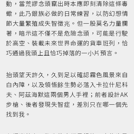
動，當荒謬念頭竄出時本應即刻清除這條毒
蠍，此乃銀族必做的日常練習，以防幻想情
節大量繁殖成失智徵兆。但一股莫名力量攔
著，暗示這不僅不是危險念頭，可能是行駛
於高空、裝載未來世界命運的貨車班列，恰
巧通過我頭上且恰巧掉落的一小片預言。
抬頭望天許久，久到足以確認霧色風景來自
白內障，以及領悟餘生勢必落入卡拉什尼科
夫、阿茲海默這兩個男人手裡；前者設計AK
步槍、後者發現失智症，差別只在哪一個先
找到我。