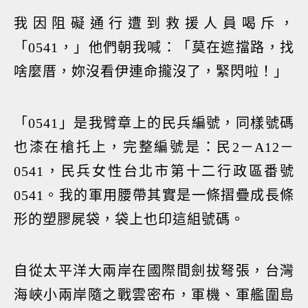
我因阻礙通行遭到救援人員喝斥，
「0541，」他們朝我喊：「莫在遮擋路，找
啥麼厝，妳沒看伊連命攏沒了，緊閃啦！」
「0541」是我臂章上的民兵編號，同樣號碼
也漆在槍托上，完整編號是：民2－A12－
0541，民兵女性台北市第十二行政區番號
0541。我的軍用腰帶其實是一條摺疊成長條
形的塑膠屍袋，袋上也印這組號碼。
自從太平洋大兩岸在國際間劍拔弩張，台灣
海峽小兩岸隨之戰雲密布，軍機、軍艦圍島