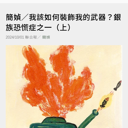
簡媜／我該如何裝飾我的武器？銀
族恐慌症之一（上）
聯合報／
簡媜
2024/10/01