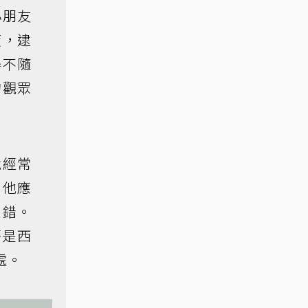
小朋友
疲，逮
得不隨
的觀眾
就經常
，他應
出錯。
語是西
處。