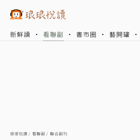
新鮮讀
看聯副
書市圈
藝開罐
琅琅悅讀
看聯副
聯合副刊