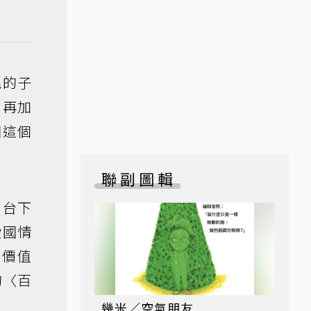
尾的子
，再加
開這個
聯副圖輯
，台下
愛國情
的價值
的〈百
幾米／空氣朋友