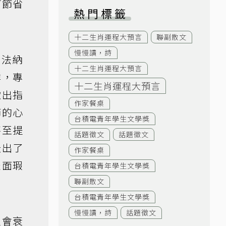
可節省
熱門標籤
十二生肖運程大預言
聯副散文
慢慢讀，詩
文法納
十二生肖運程大預言
族群，專
十二生肖運程大預言
揪出指
作家餐桌
節的心
台積電青年學生文學獎
甚至提
話題徵文
話題徵文
天出了
作家餐桌
表面瑕
台積電青年學生文學獎
聯副散文
台積電青年學生文學獎
慢慢讀，詩
話題徵文
定會衰