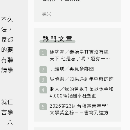
幾米
並不久
寫法，
熱門文章
大家都
文的要
徐望雲／秦始皇其實沒有統一
天下 他是忘了嗎？還有一個
若有聽
小國：衛國
丁維瑀／再見多鄰國
，請學
吳曉樂／如果遇到年輕時的妳
嫺人／我的勞退千萬退休金和
4,000%報酬率狂想曲
年就任
2026第23屆台積電青年學生
語言學
文學獎金榜－－書寫到遠方
在十八