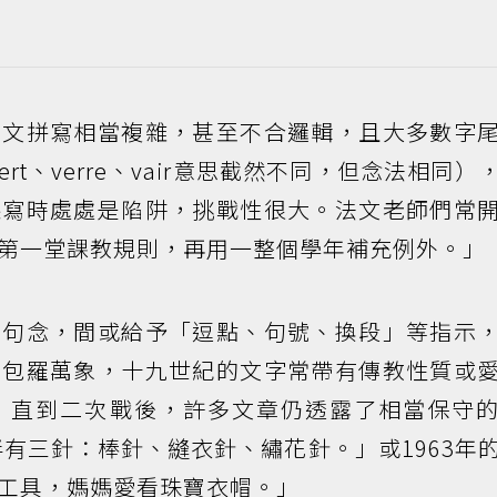
法文拼寫相當複雜，甚至不合邏輯，且大多數字
vert、verre、vair意思截然不同，但念法相同）
聽寫時處處是陷阱，挑戰性很大。法文老師們常
第一堂課教規則，再用一整個學年補充例外。」
句句念，間或給予「逗點、句號、換段」等指示
容包羅萬象，十九世紀的文字常帶有傳教性質或
，直到二次戰後，許多文章仍透露了相當保守
伴有三針：棒針、縫衣針、繡花針。」或1963年
工具，媽媽愛看珠寶衣帽。」