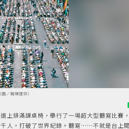
（圖／韓璞提供）
大道上排滿課桌椅，舉行了一場超大型聽寫比賽
五千人，打破了世界紀錄。聽寫……不就是台上