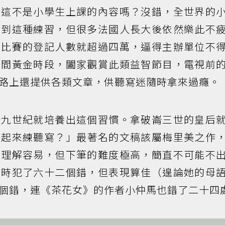
？這不是小學生上課的內容嗎？沒錯，全世界的
觸到這種練習，但很多法國人長大後依然樂此不
次比賽的登記人數就超過四萬，逼得主辦單位不
晚間黃金時段，闔家觀賞此類益智節目，電視前
路上還提供各類文章，供聽寫迷隨時拿來過癮。
十九世紀就培養出這個習慣。拿破崙三世的皇后
一起來練聽寫？」最著名的文稿該屬梅里美之作
容理解容易，但下筆的難度極高，簡直不可能不
當時犯了六十二個錯，但表現算佳（遑論她的母
個錯，連《茶花女》的作者小仲馬也錯了二十四