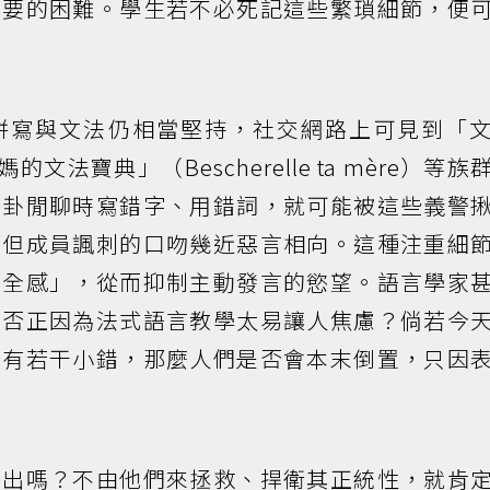
必要的困難。學生若不必死記這些繁瑣細節，便
拼寫與文法仍相當堅持，社交網路上可見到「
媽的文法寶典」（Bescherelle ta mère）等
八卦閒聊時寫錯字、用錯詞，就可能被這些義警
，但成員諷刺的口吻幾近惡言相向。這種注重細
安全感」，從而抑制主動發言的慾望。語言學家
是否正因為法式語言教學太易讓人焦慮？倘若今
中有若干小錯，那麼人們是否會本末倒置，只因
而出嗎？不由他們來拯救、捍衛其正統性，就肯