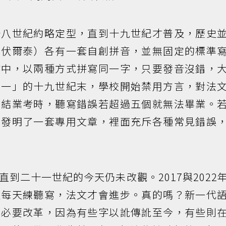
十八世紀約略定型，直到十九世紀才普及，歷史
、伏爾泰）各有一套自創拼音，並無固定的標準
作中，以兩種方式拼寫同一字，只要發音沒錯，
統一」的十九世紀末，學校開始禁用方言，對法
加結業考時，聽寫錯誤若超過五個就無法畢業。
局發明了一套專用文章，裡面充斥各種常見錯誤
到二十一世紀的今天仍未改觀。2017與2022
生每天練聽寫，法文才會進步。真的嗎？新一代
有必要改革，因為有些字以訛傳訛至今，有些則