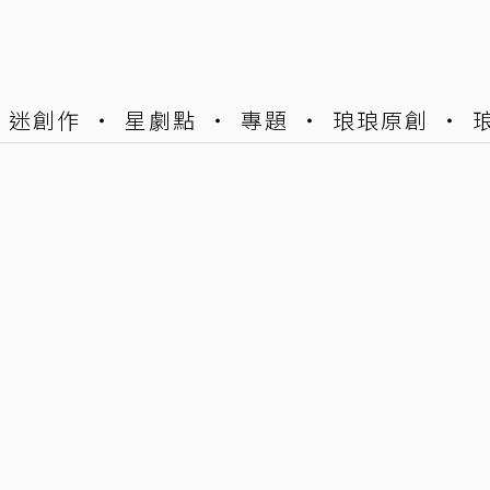
迷創作
星劇點
專題
琅琅原創