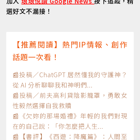
加入
琅琅悅讀 Google News
按下追蹤，精
選好文不漏接！
【推薦閱讀】熱門IP情報、創作
話題一次看！
📰投稿／ChatGPT 居然懂我的守護神？
從 AI 分析聊聊我和神明們...
📰投稿／前夫高利貸陰影籠罩，勇敢女
性毅然選擇自我救贖
📰《欠妳的那場婚禮》年輕的我們對現
在的自己說：「你怎麼把人生...
📰【書評】《西遊：降魔篇》：人間至