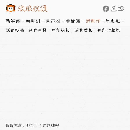
新鮮讀
看聯副
書市圈
藝開罐
迷創作
星劇點
話題投稿
創作專欄
原創速報
活動看板
迷創作精選
琅琅悅讀
迷創作
原創速報