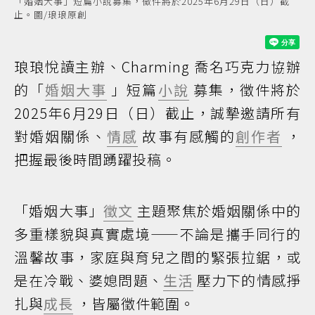
「婚姻大事」短篇小說募集，徵件將於2025年6月29日（日）截
止。圖/琅琅原創
琅琅悅讀主辦、Charming 喬名巧克力協辦
的「
婚姻大事
」短篇
小說
募集，徵件將於
2025年6月29日（日）截止，誠摯邀請所有
對婚姻關係、
情感
故事有感觸的
創作者
，
把握最後時間踴躍投稿。
「婚姻大事」
徵文
主題聚焦於婚姻關係中的
多重樣貌與真實處境——不論是攜手同行的
溫馨故事，家庭與育兒之間的緊張拉鋸，或
是在冷戰、婆媳問題、
生活
壓力下的情感掙
扎與
成長
，皆屬徵件範圍。