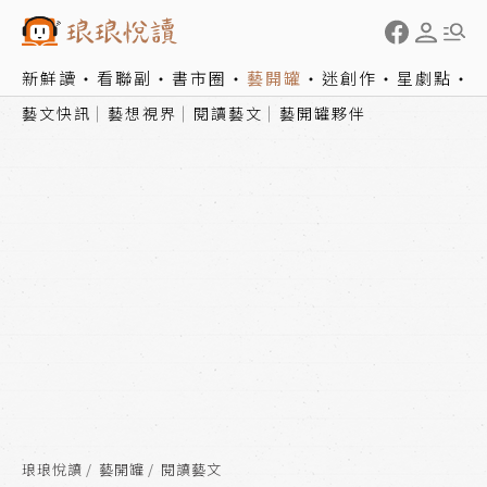
新鮮讀
看聯副
書市圈
藝開罐
迷創作
星劇點
藝文快訊
藝想視界
閱讀藝文
藝開罐夥伴
琅琅悅讀
藝開罐
閱讀藝文