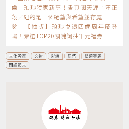
📰 琅琅獨家新專！書頁闖天涯：汪正
翔／紐約是一個絕望與希望並存處
🎊 【抽獎】琅琅悅讀四歲周年慶登
場！票選TOP20關鍵詞抽千元禮券
文化資產
文物
彩繪
建築
閱讀專題
閱讀藝文