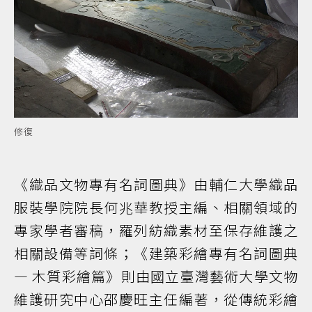
修復
《織品文物專有名詞圖典》由輔仁大學織品
服裝學院院長何兆華教授主編、相關領域的
專家學者審稿，羅列紡織素材至保存維護之
相關設備等詞條；《建築彩繪專有名詞圖典
— 木質彩繪篇》則由國立臺灣藝術大學文物
維護研究中心邵慶旺主任編著，從傳統彩繪