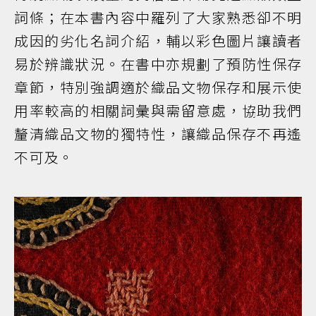
詞條；在本書內容中羅列了大家熟悉卻不明
成因的劣化名詞介紹，輔以彩色圖片讓讀者
易於辨識狀況。在書中亦規劃了預防性保存
章節，特別強調適於織品文物保存和展示使
用率較高的相關詞彙與需留意處，協助我們
釐清織品文物的獨特性，讓織品保存不再遙
不可及。