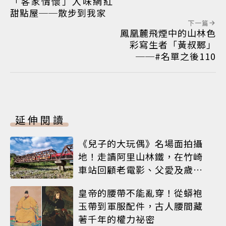
「客家情懷」入味網紅
甜點屋──散步到我家
下一篇
鳳凰麓飛煙中的山林色
彩寫生者「黃叔鄹」
──#名單之後110
延伸閱讀
《兒子的大玩偶》名場面拍攝
地！走讀阿里山林鐵，在竹崎
車站回顧老電影、父愛及歲月
荏苒
皇帝的腰帶不能亂穿！從蟒袍
玉帶到軍服配件，古人腰間藏
著千年的權力祕密