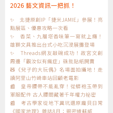
2026 藝文資訊一把抓！
✨ 北捷原創IP「捷米JAMIE」參展！亮
點展區、優惠攻略一次看
✨ 香菜、九層塔香味筆一寫就上癮！
雄獅文具推出台式小吃沉浸展攤登場
✨ Threads網友敲碗成功！故宮文創
周邊「觀汝似有瘋症」硃批貼紙開賣
🧸《兒子的大玩偶》名場面拍攝地！走
讀阿里山竹崎車站回顧老電影
📰 皇帝腰帶不能亂穿！從蟒袍玉帶到
軍服配件 古人腰間藏著千年權力祕密
📰 考古學家從地下糞坑還原龐貝日常
《國家地理》雜誌8月：揭密維蘇威