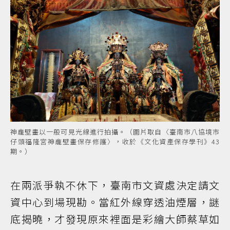
神龕壁畫以一般可見光線進行拍攝。（圖片取自〈臺南市八協境市
仔頭福隆宮神龕壁畫保存修護〉，收於《文化資產保存學刊》43
期。）
在兩派爭執不休下，臺南市文資處決定請文
資中心到場現勘。當紅外線穿透油煙層，謎
底揭曉，才發現原來裡面是彩繪大師蔡草如