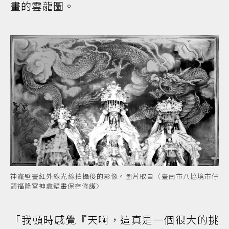
畫的雲龍圖。
神龕壁畫紅外線光線拍攝後的影像。圖片取自〈臺南市八協境市仔
頭福隆宮神龕壁畫保存修護〉
「我頓時感覺『天啊，這真是一個很大的挑