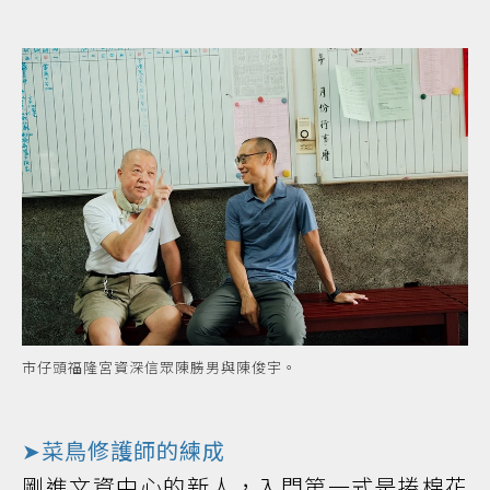
市仔頭福隆宮資深信眾陳勝男與陳俊宇。
➤菜鳥修護師的練成
剛進文資中心的新人，入門第一式是捲棉花