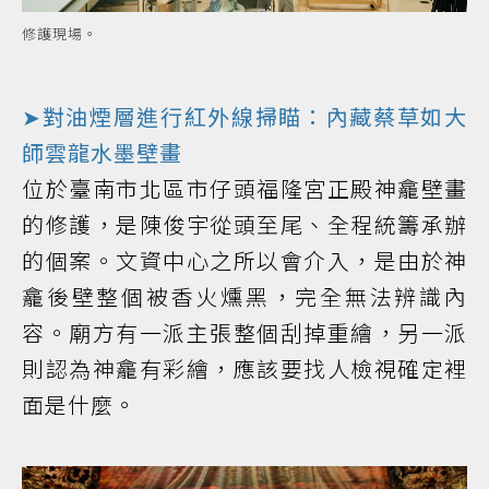
修護現場。
➤對油煙層進行紅外線掃瞄：內藏蔡草如大
師雲龍水墨壁畫
位於臺南市北區市仔頭福隆宮正殿神龕壁畫
的修護，是陳俊宇從頭至尾、全程統籌承辦
的個案。文資中心之所以會介入，是由於神
龕後壁整個被香火燻黑，完全無法辨識內
容。廟方有一派主張整個刮掉重繪，另一派
則認為神龕有彩繪，應該要找人檢視確定裡
面是什麼。