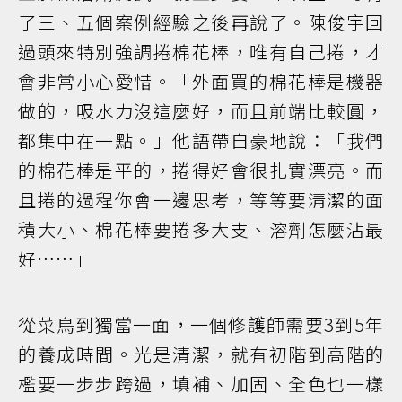
了三、五個案例經驗之後再說了。陳俊宇回
過頭來特別強調捲棉花棒，唯有自己捲，才
會非常小心愛惜。「外面買的棉花棒是機器
做的，吸水力沒這麼好，而且前端比較圓，
都集中在一點。」他語帶自豪地說：「我們
的棉花棒是平的，捲得好會很扎實漂亮。而
且捲的過程你會一邊思考，等等要清潔的面
積大小、棉花棒要捲多大支、溶劑怎麼沾最
好……」
從菜鳥到獨當一面，一個修護師需要3到5年
的養成時間。光是清潔，就有初階到高階的
檻要一步步跨過，填補、加固、全色也一樣