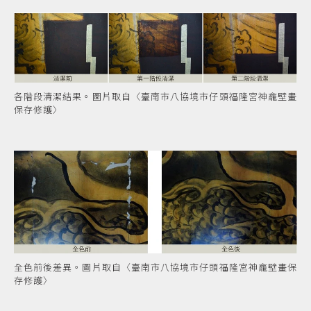
各階段清潔結果。圖片取自〈臺南市八協境市仔頭福隆宮神龕壁畫
保存修護〉
全色前後差異。圖片取自〈臺南市八協境市仔頭福隆宮神龕壁畫保
存修護〉