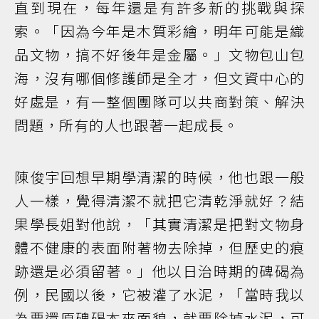
直到現在，每年還是有許多新的挑戰與探
索。「因為今年是木質彩繪，明年可能是織
品文物，搞不好後年是金屬。」文物包山包
海，沒有哪個修護師是全才，但文資中心的
好處是，有一整個團隊可以共商對策、解決
問題，所有的人也跟著一起成長。
陳俊宇回想早期學清潔的時候，他也跟一般
人一樣，覺得清潔不就把它清乾淨就好？結
果學長姐對他說，「其實清潔是把對文物身
體不健康的表面附著物去除掉，但歷史的痕
跡還是必須留著。」他以日治時期的碑碣為
例，民國以後，它被灌了水泥，「當時我以
為要還原碑碣本來面貌，就要除掉水泥，可