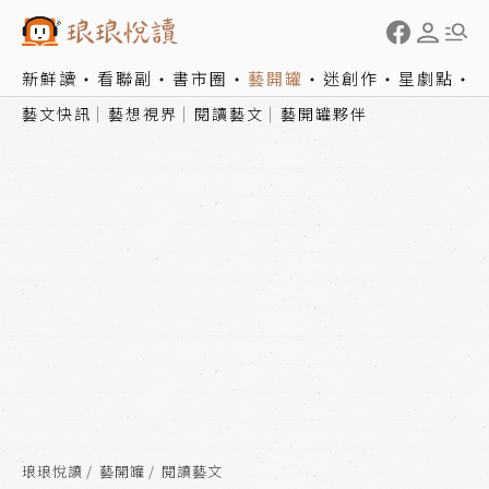
新鮮讀
看聯副
書市圈
藝開罐
迷創作
星劇點
藝文快訊
藝想視界
閱讀藝文
藝開罐夥伴
琅琅悅讀
藝開罐
閱讀藝文