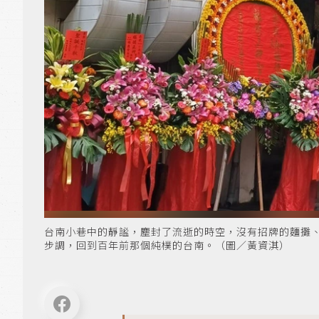
台南小巷中的靜謐，塵封了流逝的時空，沒有招牌的麵攤
步調，回到百年前那個純樸的台南。（圖／黃資淇）