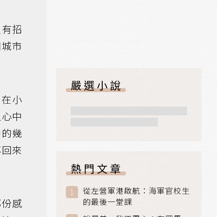
沒有招
開城市
嚴選小說
身在小
人心中
中的幾
再回來
熱門文章
從左營軍港啟航：海軍官校生
的最後一堂課
那份感