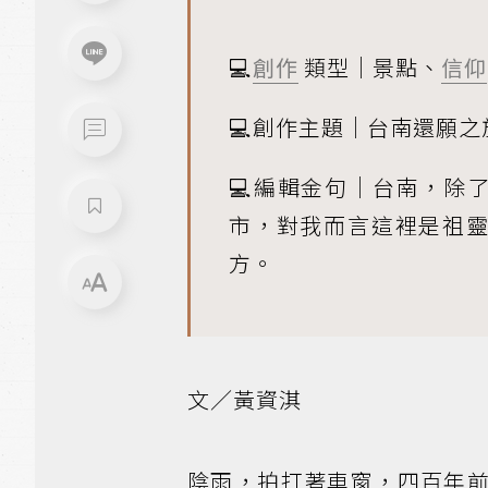
💻
創作
類型｜景點、
信仰
💻創作主題｜台南還願之
💻編輯金句｜台南，除
市，對我而言這裡是祖
方。
文／黃資淇
陰雨，拍打著車窗，四百年