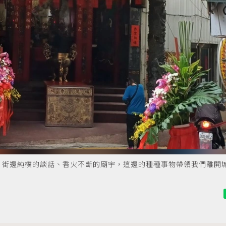
、街邊純樸的談話、香火不斷的廟宇，這邊的種種事物帶領我們離開