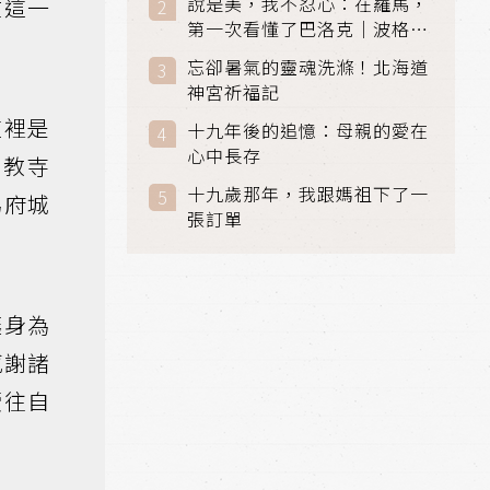
說是美，我不忍心：在羅馬，
在這一
第一次看懂了巴洛克｜波格賽
美術館 (Galleria Borghese)
忘卻暑氣的靈魂洗滌！北海道
｜義大利 羅馬
神宮祈福記
這裡是
十九年後的追憶：母親的愛在
心中長存
佛教寺
十九歲那年，我跟媽祖下了一
為府城
張訂單
讓身為
感謝諸
續往自