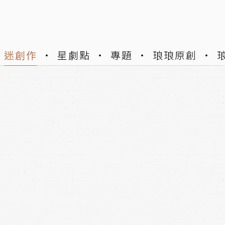
迷創作
星劇點
專題
琅琅原創