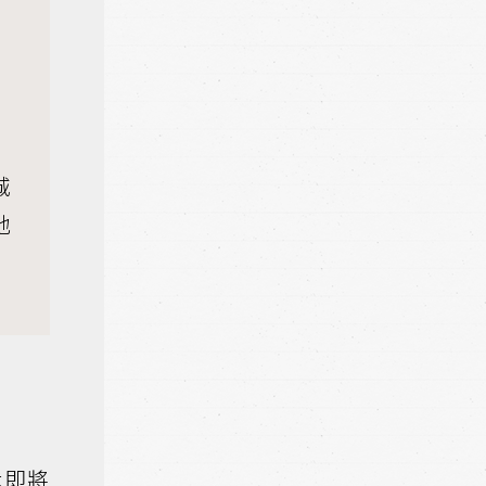
城
地
我即將