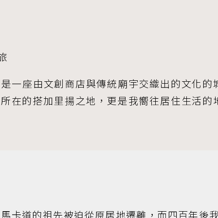
旅
了是一座由文創商店與傳統廟宇交織出的文化的
靈所在的搭加里揚之地，更是我嚮往居住生活的
前馬卡道的祖先被迫從原居地遷離，而四百年後