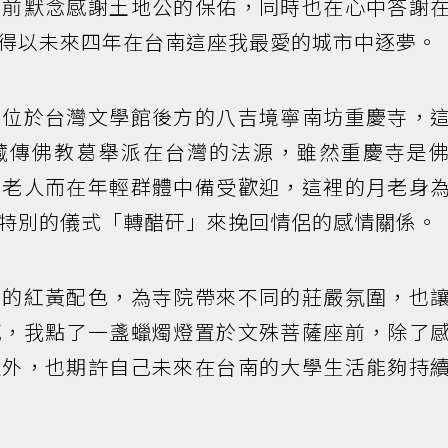
面前默念感謝土地公的保佑，同時也在心中答謝
得以未來四年在台南這座我最愛的城市中逐夢。
了位於台灣文學館後方的八吉境寧南坊重慶寺，
藏傳佛教葛舉派在台灣的法源，雖然重慶寺是
下老人而在年輕群體中備受歡迎，這裡的月老身
特別的儀式「轉醋矸」來挽回情侶的感情關係。
寺的紅黃配色，為寺院帶來不同的莊嚴氛圍，也
感，我點了一盞蠟燭燈置於文殊菩薩座前，除了
之外，也期許自己未來在台南的大學生活能夠持