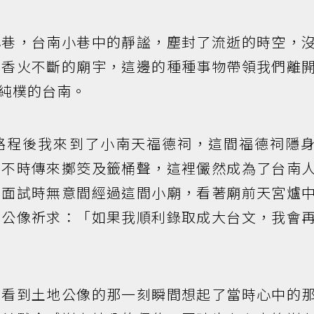
小巷，台南小巷中的靜謐，塵封了流逝的時空，
、香火不斷的廟宇，這邊的種種事物帶領我們離
純樸的台南。
路程後我來到了小南天福德祠，這間福德祠隱
時不時傳來擲筊及籤桶聲，這裡儼然成為了台南
來面試時無意間經過這間小廟，看著廟前天宮爐
地公像祈求：「如果我順利錄取成大台文，我會
，看到土地公像的那一刻瞬間想起了當時心中的