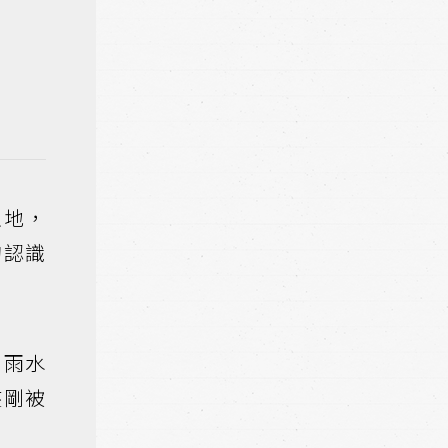
土地，
的認識
，雨水
座剛被