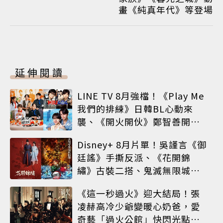
畫《純真年代》等登場
延伸閱讀
LINE TV 8月強檔！《Play Me
我們的排練》日韓BL心動來
襲、《開火開伙》鄭智善開餐
車、神劇《MIU 404》經典回
Disney+ 8月片單！吳謹言《御
歸
廷謠》手撕反派、《花開錦
繡》古裝二搭、鬼滅無限城震
撼上線
《這一秒過火》迎大結局！張
凌赫高冷少爺變暖心奶爸，愛
奇藝「過火公館」快閃光點台