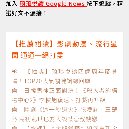
加入
琅琅悅讀 Google News
按下追蹤，精
選好文不漏接！
【推薦閱讀】影劇動漫、流行星
聞 通通一網打盡
📢 【抽獎】琅琅悅讀四歲周年慶登
場！TOP20人氣關鍵詞總回顧
📰 日韓男神正面對決！《殺人者的購
物中心2》李棟旭復活、打戲再升級
📰 陸劇《這一秒過火》張凌赫、王楚
然 民初亂世也要大談禁忌叔嫂戀
📰 【影評】《大熊餐廳》如何重新定