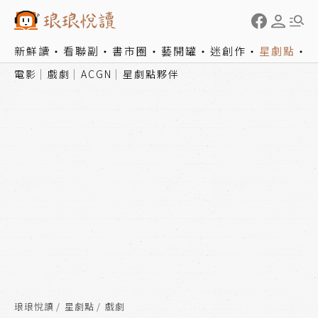
新鮮讀
看聯副
書市圈
藝開罐
迷創作
星劇點
電影
戲劇
ACGN
星劇點夥伴
琅琅悅讀
星劇點
戲劇