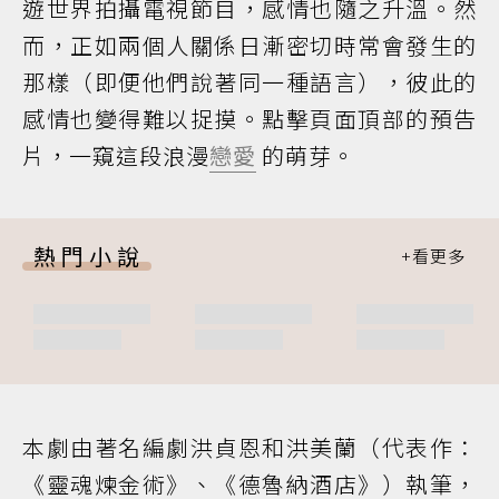
遊世界拍攝電視節目，感情也隨之升溫。然
而，正如兩個人關係日漸密切時常會發生的
那樣（即便他們說著同一種語言），彼此的
感情也變得難以捉摸。點擊頁面頂部的預告
片，一窺這段浪漫
戀愛
的萌芽。
熱門小說
本劇由著名編劇洪貞恩和洪美蘭（代表作：
《靈魂煉金術》、《德魯納酒店》）執筆，