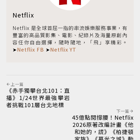
Netflix
Netflix 是全球首屈一指的串流娛樂服務事業，有
豐富的高品質影集、電影、紀錄片及海量原創內
容任你自由選擇，隨時隨地，「飛」享精彩。
➤
Netflix FB
➤
Netflix YT
上一篇
《赤手獨攀台北101：直
播》1/24世界最強攀岩
者挑戰101層台北地標
下一篇
45億點閱撐腰！Netflix
2026原著改編計畫《他
和她的，謊》《柏捷頓
家族》《暮光之城》動