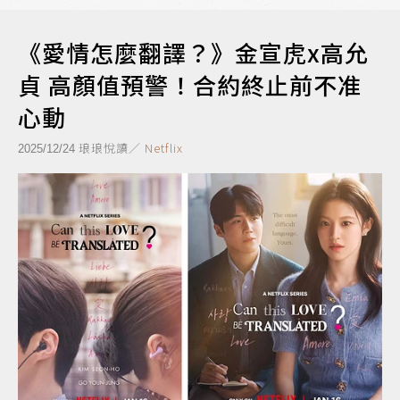
《愛情怎麼翻譯？》金宣虎x高允
貞 高顏值預警！合約終止前不准
心動
琅琅悅讀／
Netflix
2025/12/24