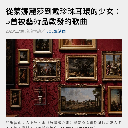
從蒙娜麗莎到戴珍珠耳環的少女：
5首被藝術品啟發的歌曲
琅琅悅讀／
SOL聲活圈
2023/11/30
如果藝術令人不朽，那《展覽會之畫》就是穆索爾斯基協助友人步
入永恆的嘗試。（圖片翻攝自
Houston Symphony
）