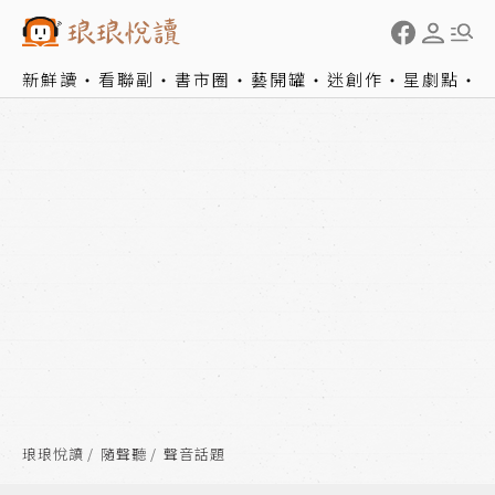
新鮮讀
看聯副
書市圈
藝開罐
迷創作
星劇點
琅琅悅讀
隨聲聽
聲音話題