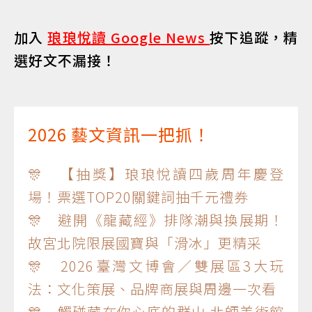
加入
琅琅悅讀 Google News
按下追蹤，精
選好文不漏接！
2026 藝文資訊一把抓！
🎊 【抽獎】琅琅悅讀四歲周年慶登
場！票選TOP20關鍵詞抽千元禮券
🎊 避開《龍藏經》排隊潮與換展期！
故宮北院限展國寶與「滑冰」更精采
🎊 2026臺灣文博會／雙展區3大玩
法：文化策展、品牌商展與周邊一次看
🎊 觸碰藏在你心底的群山 北師美術館