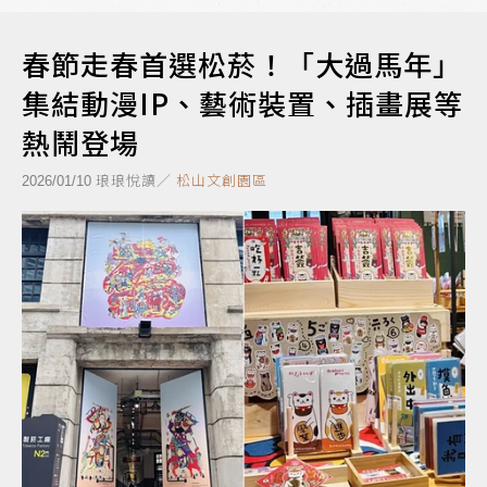
春節走春首選松菸！「大過馬年」
集結動漫IP、藝術裝置、插畫展等
熱鬧登場
琅琅悅讀／
松山文創園區
2026/01/10