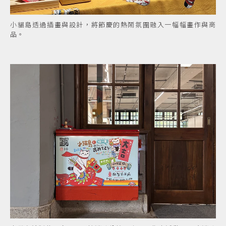
小貓島透過插畫與設計，將節慶的熱鬧氛圍融入一幅幅畫作與商
品。