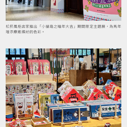
松菸風格店家推出「小貓島之喵年大吉」期間限定主題展，為馬年
增添療癒繽紛的色彩。