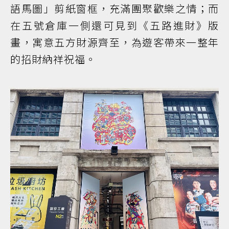
語馬圖」剪紙窗框，充滿團聚歡樂之情；而
在五號倉庫一側還可見到《五路進財》版
畫，寓意五方財源齊至，為遊客帶來一整年
的招財納祥祝福。