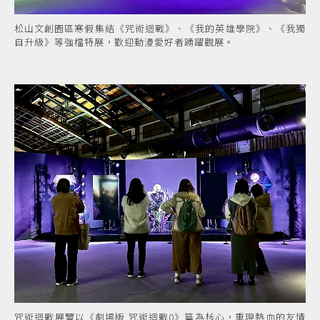
松山文創園區寒假集結《咒術迴戰》、《我的英雄學院》、《我獨
自升級》等強檔特展，歡迎動漫愛好者踴躍觀展。
咒術迴戰展覽以《劇場版 咒術迴戰0》篇為核心，重現熱血的友情