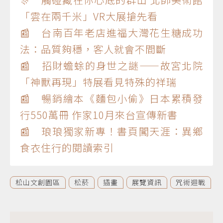
「雲在兩千米」VR大展搶先看
📰 台南百年老店進福大灣花生糖成功
法：品質夠穩，客人就會不間斷
📰 招財蟾蜍的身世之謎——故宮北院
「神獸再現」特展看見特殊的祥瑞
📰 暢銷繪本《麵包小偷》日本累積發
行550萬冊 作家10月來台宣傳新書
📰 琅琅獨家新專！書頁闖天涯：異鄉
食衣住行的閱讀索引
松山文創園區
松菸
插畫
展覽資訊
咒術迴戰