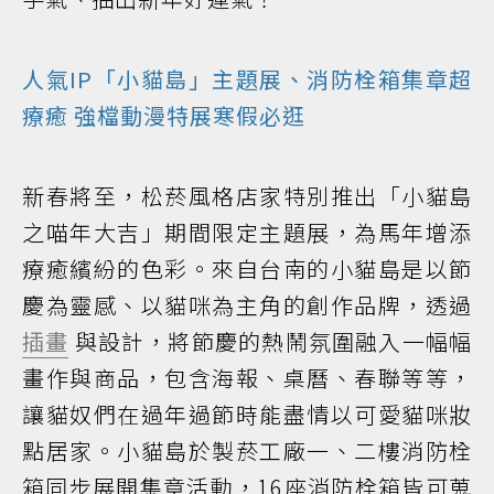
人氣IP「小貓島」主題展、消防栓箱集章超
療癒 強檔動漫特展寒假必逛
新春將至，松菸風格店家特別推出「小貓島
之喵年大吉」期間限定主題展，為馬年增添
療癒繽紛的色彩。來自台南的小貓島是以節
慶為靈感、以貓咪為主角的創作品牌，透過
插畫
與設計，將節慶的熱鬧氛圍融入一幅幅
畫作與商品，包含海報、桌曆、春聯等等，
讓貓奴們在過年過節時能盡情以可愛貓咪妝
點居家。小貓島於製菸工廠一、二樓消防栓
箱同步展開集章活動，16座消防栓箱皆可蒐