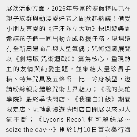
展演活動方面，2026年豐富的寒假特展已在
親子族群與動漫愛好者之間掀起熱議！備受
小朋友喜愛的《汪汪隊立大功》快閃遊樂園
邀請孩子們一同出動完成救援任務，現場還
有全新周邊商品與大型氣偶；咒術迴戰展覽
以《劇場版 咒術迴戰0》篇為核心，重現熱
血的友情與純愛主題，並集結大量珍貴手
稿、特集咒具及五條悟一比一等身模型，邀
請粉絲親身體驗咒術世界魅力；《我的英雄
學院》最終季快閃店、《我獨自升級》期間
限定店、玩轉動漫遊快閃店自開展以來即人
氣不斷；《Lycoris Recoil 莉可麗絲展～
seize the day～》則於1月10日首次舉行海