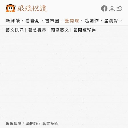
新鮮讀
看聯副
書市圈
藝開罐
迷創作
星劇點
藝文快訊
藝想視界
閱讀藝文
藝開罐夥伴
琅琅悅讀
藝開罐
藝文特區