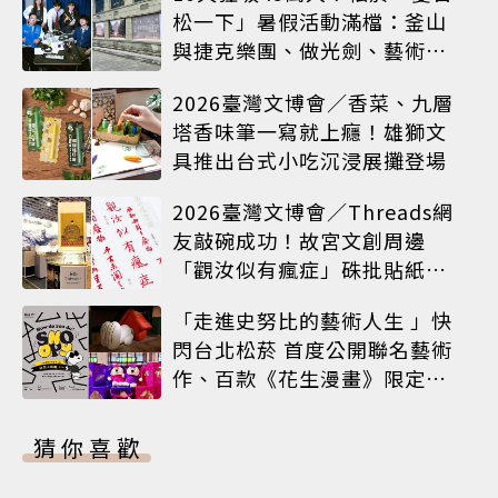
松一下」暑假活動滿檔：釜山
與捷克樂團、做光劍、藝術窗
框等熱鬧登場
2026臺灣文博會／香菜、九層
塔香味筆一寫就上癮！雄獅文
具推出台式小吃沉浸展攤登場
2026臺灣文博會／Threads網
友敲碗成功！故宮文創周邊
「觀汝似有瘋症」硃批貼紙搶
先開賣
「走進史努比的藝術人生 」快
閃台北松菸 首度公開聯名藝術
作、百款《花生漫畫》限定商
品同步登場
猜你喜歡