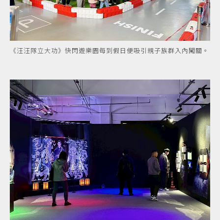
《汪汪隊立大功》快閃遊樂園每到假日便吸引親子族群入內闖關。