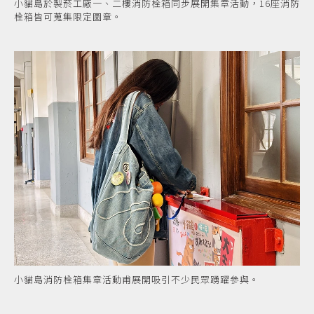
小貓島於製菸工廠一、二樓消防栓箱同步展開集章活動，16座消防
栓箱皆可蒐集限定圖章。
小貓島消防栓箱集章活動甫展開吸引不少民眾踴躍參與。