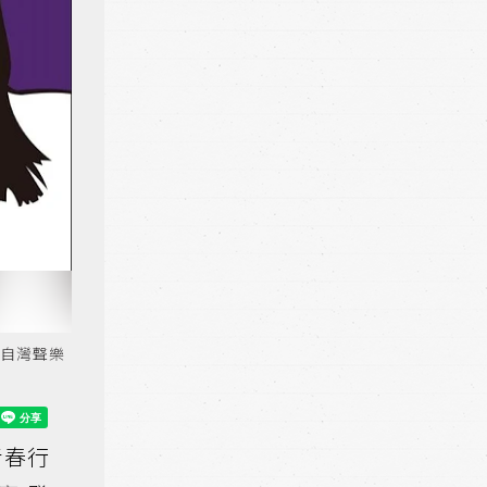
取自灣聲樂
青春行