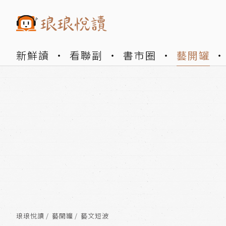
新鮮讀
看聯副
書市圈
藝開罐
琅琅悅讀
藝開罐
藝文短波