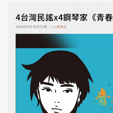
4台灣民謠x4鋼琴家《青
琅琅悅讀／
AQ廣藝誌
2024/05/18