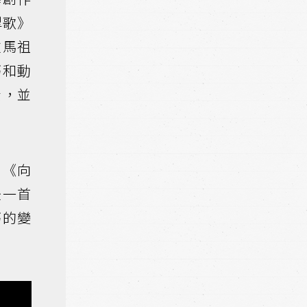
犁歌》
往馬祖
巧和動
素，並
、《向
後一首
巧的變