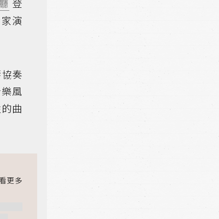
廳
登
琴家演
琴協奏
音樂風
性的曲