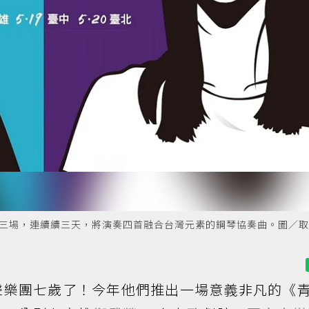
南三場，連續續三天，將演奏四首融合台灣元素的鋼琴協奏曲。圖／
聲樂團七歲了！今年他們推出一場意義非凡的《