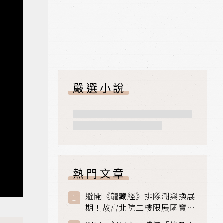
嚴選小說
熱門文章
避開《龍藏經》排隊潮與換展
期！故宮北院二樓限展國寶
〈元世祖出獵圖〉、乾隆最愛