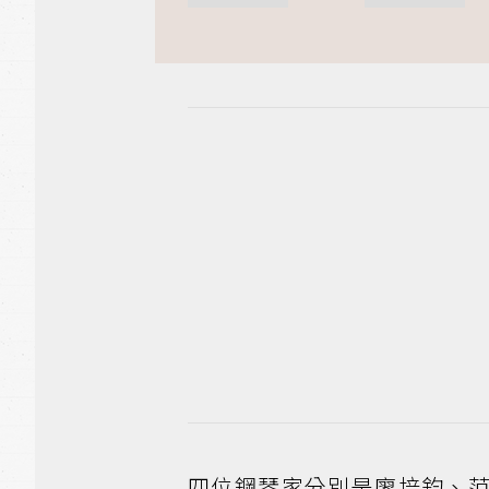
四位鋼琴家分別是廖培鈞、