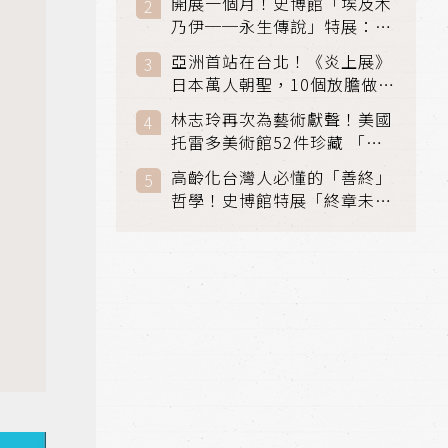
開展一個月！史博館「埃及木
「滑冰賽」更精采
乃伊──永生傳說」特展：看
見物件構築的永生風景
亞洲首站在台北！《炎上展》
日本萬人朝聖，10個放膽做自
己場景與台灣獨家展品同步亮
林志玲再次為藝術獻聲！美國
相
托雷多美術館52件珍藏 「古
典光影大師：林布蘭到哥雅」
高齡化台灣人必懂的「善終」
在富邦美術館隆重開展
哲學！史博館特展「終章未
完」超越生死的文化觀想