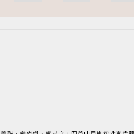
范姜毅、嚴俊傑、盧易之，四首曲目則包括李哲