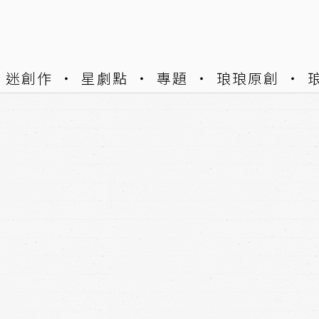
迷創作
星劇點
專題
琅琅原創