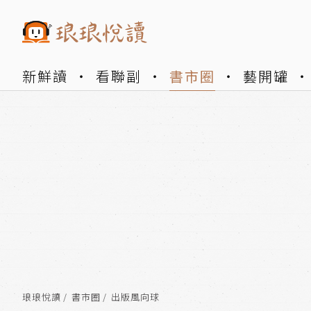
新鮮讀
看聯副
書市圈
藝開罐
琅琅悅讀
書市圈
出版風向球