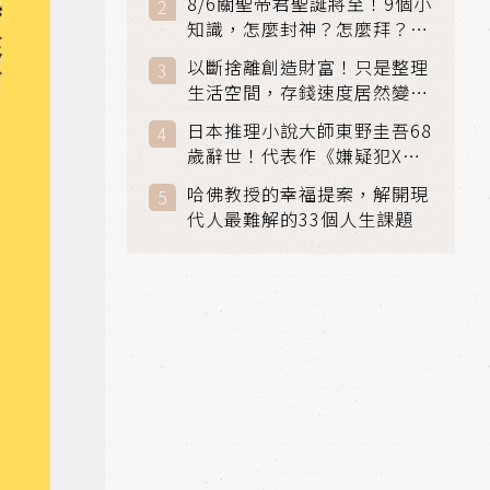
8/6關聖帝君聖誕將至！9個小
知識，怎麼封神？怎麼拜？該
拜哪個關帝？
以斷捨離創造財富！只是整理
生活空間，存錢速度居然變快
了
日本推理小說大師東野圭吾68
歲辭世！代表作《嫌疑犯X的
獻身》《解憂雜貨店》獲獎無
哈佛教授的幸福提案，解開現
數
代人最難解的33個人生課題