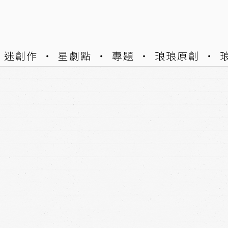
迷創作
星劇點
專題
琅琅原創