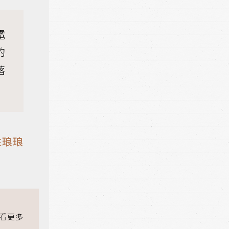
電
的
落
往琅琅