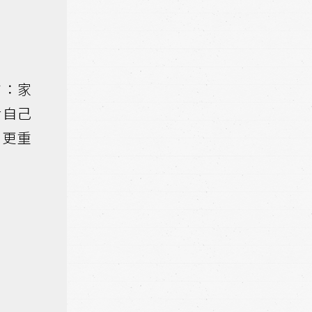
方：家
對自己
，更重