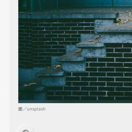
圖／unsplash