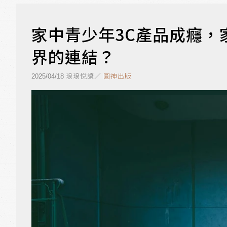
家中青少年3C產品成癮，
界的連結？
琅琅悅讀／
圓神出版
2025/04/18