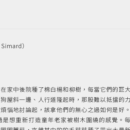
Simard）
母在家中後院種了棉白楊和柳樹，每當它們的巨
的狗屋斜一邊、人行道隆起時，那股難以抵擋的
會煩惱地討論起，該拿他們的無心之過如何是好
過是想重新打造童年老家被樹木圍繞的感覺。
一圈圈蕈菇，夾雜其中的的毛茸茸種子冒出大量