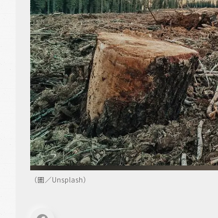
（圖／Unsplash）