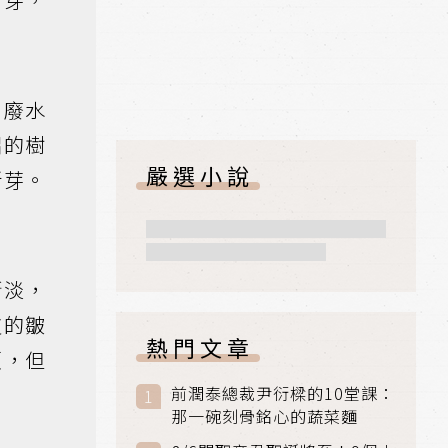
，廢水
摺的樹
嚴選小說
新芽。
漸淡，
皮的皺
熱門文章
頭，但
前潤泰總裁尹衍樑的10堂課：
那一碗刻骨銘心的蔬菜麵