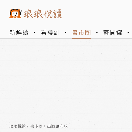
新鮮讀
看聯副
書市圈
藝開罐
琅琅悅讀
書市圈
出版風向球