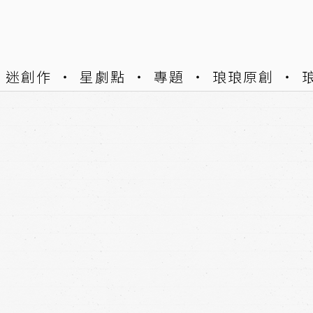
迷創作
星劇點
專題
琅琅原創