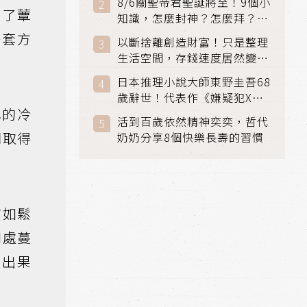
8/6關聖帝君聖誕將至！9個小
出了蕈
知識，怎麼封神？怎麼拜？該
拜哪個關帝？
一套方
以斷捨離創造財富！只是整理
生活空間，存錢速度居然變快
了
日本推理小說大師東野圭吾68
歲辭世！代表作《嫌疑犯X的
小的冷
獻身》《解憂雜貨店》獲獎無
活到百歲依然精神奕奕，哲代
數
間取得
奶奶分享8個快樂長壽的習慣
有如鬆
四處蔓
結出果