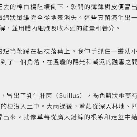
死去的棉白楊陸續倒下，裂開的薄薄樹皮便冒
海綿狀纖維完全從地表消失。這些真菌演化出
解，並用體內細胞吸收木頭的能量和養分。
的短筒靴踩在枯枝落葉上。我伸手抓住一叢幼
找到了一個角落，在溫暖的陽光和潮濕的融雪之
冒出了乳牛肝菌（Suillus），褐色鱗狀傘蓋
短的梗沒入土中。大雨過後，蕈菇從深入林地、
冒出來。就像草莓從廣大錯綜的根系和走莖中