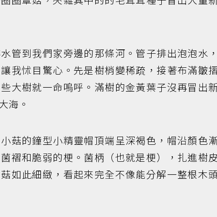
排水管到我們家旁邊的那條河。管子排出泡泡水
象讓我怵目驚心。先是樹梢變稀疏，接著布滿皺
這些大樹就一命嗚呼。滿樹的金黃葉子沒再冒出
大海。
朵小菇的鐘型小精靈帽頂端呈深褐色，帽沿顏色
的菌褶和脆弱的梗。菌柄（也就是梗），扎進樹
蕈菇如此細緻，看起來完全不像能分解一整根木