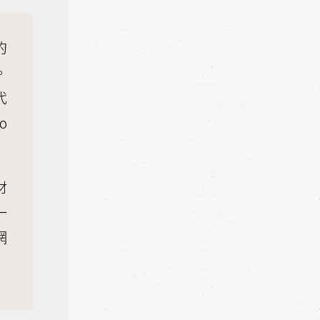
的
。
代
o
材
一
網
）