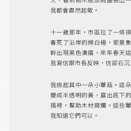
我都會肅然起敬。
十一歲那年，市區拉了一條
毒死了沿岸的棉白楊，那景
幹出現黑色潰瘍，來年春天
我寫信跟市長反映，信卻石沉
我撿起其中一朵小蕈菇。這
變成半透明的黃，露出底下
摺裡，幫助木材腐爛。這些
我知道它們可以。