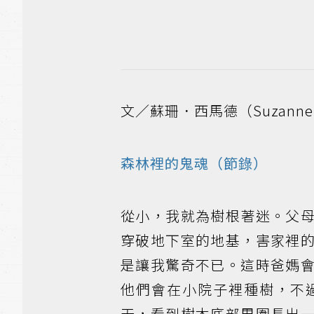
文／蘇珊．西馬德（Suzanne 
森林裡的鬼魂（節錄）
從小，我就為樹根著迷。父
穿破地下室的地基，害家裡
是讓我驚奇不已。這時爸媽
他們會在小院子裡種樹，不
天，看到樹木底部周圍長出