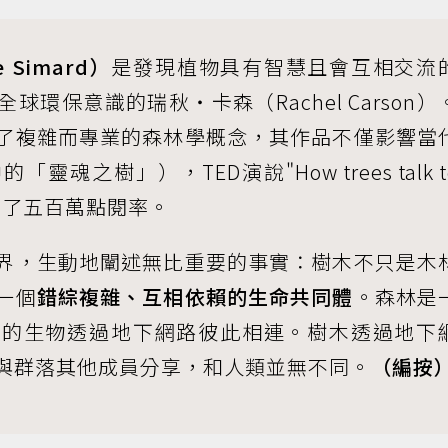
 Simard）
是發現植物具有智慧且會互相交流
環保意識的瑞秋‧卡森（Rachel Carson）
了複雜而專業的森林學概念，其作品不僅影響當
魂之樹」），TED演說"How trees talk t
也累積了五百萬點閱率。
界，生動地闡述無比重要的事實：樹木不只是木
一個
錯綜複雜、互相依賴的生命共同體
。森林是
頭的生物透過地下網路彼此相連。樹木透過地下
與群落其他成員分享，和人類並無不同。
（編按