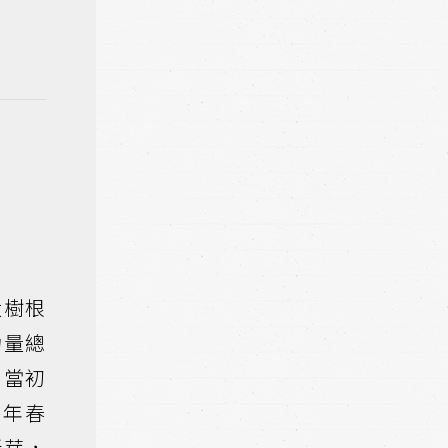
大樹根
力量總
。當初
每年春
新芽，