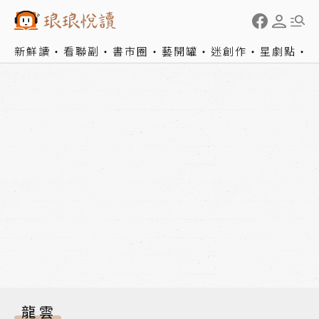
新鮮讀
看聯副
書市圈
藝開罐
迷創作
星劇點
龍雲