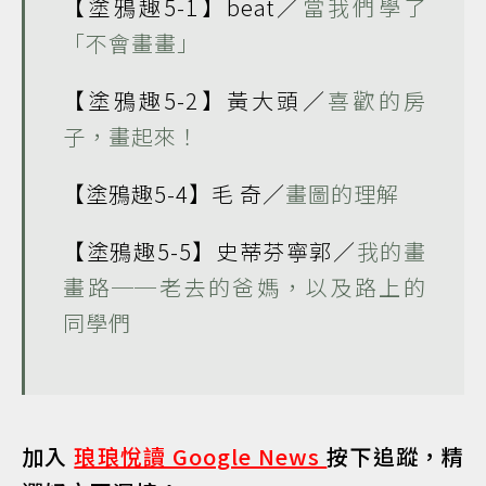
【塗鴉趣5-1】beat／
當我們學了
「不會畫畫」
【塗鴉趣5-2】黃大頭／
喜歡的房
子，畫起來！
【塗鴉趣5-4】毛 奇／
畫圖的理解
【塗鴉趣5-5】史蒂芬寧郭／
我的畫
畫路──老去的爸媽，以及路上的
同學們
加入
琅琅悅讀 Google News
按下追蹤，精