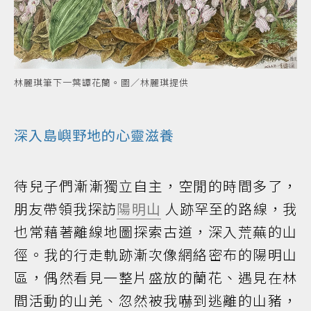
林麗琪筆下一葉罈花蘭。圖／林麗琪提供
深入島嶼野地的心靈滋養
待兒子們漸漸獨立自主，空閒的時間多了，
朋友帶領我探訪
陽明山
人跡罕至的路線，我
也常藉著離線地圖探索古道，深入荒蕪的山
徑。我的行走軌跡漸次像網絡密布的陽明山
區，偶然看見一整片盛放的蘭花、遇見在林
間活動的山羌、忽然被我嚇到逃離的山豬，