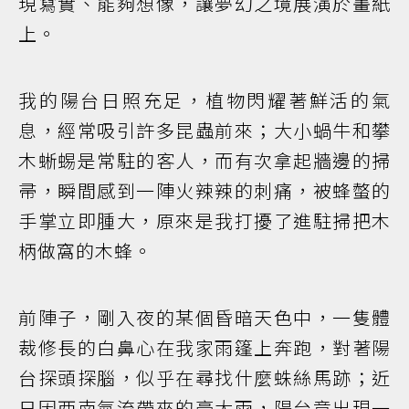
現寫實、能夠想像，讓夢幻之境展演於畫紙
上。
我的陽台日照充足，植物閃耀著鮮活的氣
息，經常吸引許多昆蟲前來；大小蝸牛和攀
木蜥蜴是常駐的客人，而有次拿起牆邊的掃
帚，瞬間感到一陣火辣辣的刺痛，被蜂螫的
手掌立即腫大，原來是我打擾了進駐掃把木
柄做窩的木蜂。
前陣子，剛入夜的某個昏暗天色中，一隻體
裁修長的白鼻心在我家雨篷上奔跑，對著陽
台探頭探腦，似乎在尋找什麼蛛絲馬跡；近
日因西南氣流帶來的豪大雨，陽台竟出現一