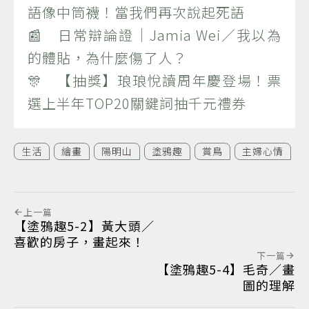
語像中筒襪！當我們再次說起死語
📰 日常辯論證｜Jamia Wei／我以為
的體貼，為什麼傷了人？
🎊 【抽獎】琅琅悅讀周年慶登場！票
選上半年TOP20關鍵詞抽千元禮券
生活
繪畫
陽明山
塗鴉趣
賞鳥
主婦心情
上一篇
【塗鴉趣5-2】黃大頭／
喜歡的房子，畫起來！
下一篇
【塗鴉趣5-4】毛奇／畫
圖的理解