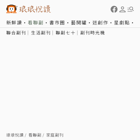
新鮮讀
看聯副
書市圈
藝開罐
迷創作
星劇點
聯合副刊
生活副刊
聯副七十
副刊時光機
琅琅悅讀
看聯副
家庭副刊