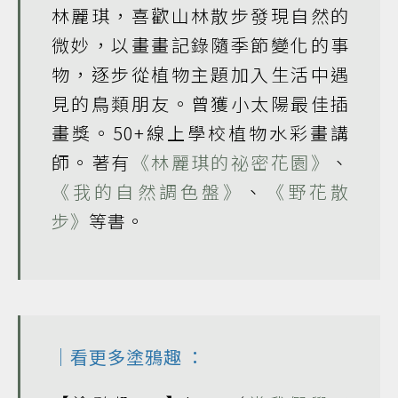
林麗琪，喜歡山林散步發現自然的
微妙，以畫畫記錄隨季節變化的事
物，逐步從植物主題加入生活中遇
見的鳥類朋友。曾獲小太陽最佳插
畫獎。50+線上學校植物水彩畫講
師。著有
《林麗琪的祕密花園》
、
《我的自然調色盤》
、
《野花散
步》
等書。
｜看更多
塗鴉趣
：