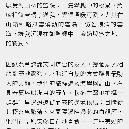
感受到山林的豐饒；一隻攀爬中的松鼠，將
嘴裡銜著橘子送我，覺得溫暖可愛。尤其在
山巔領略風雲湧動的雲瀑，仿若浪濤的雲
海，讓我沉浸在如聖經中「流奶與蜜之地」
的饗宴。
因緣際會認識志同道合的友人，幾個友人相
約到野地露營，以貼近自然的方式聽見最動
人的天籟，我們的旅程遍及海岸與高山，看
見春夏琳瑯滿目的野花，秋冬在濕地拍攝一
群群千里迢迢遷徙而來的過境候鳥；目睹從
北極苔原繁殖、來蘭陽溪畔過冬的白額雁，
牠們在草原安然自在地覓食……這些美妙的