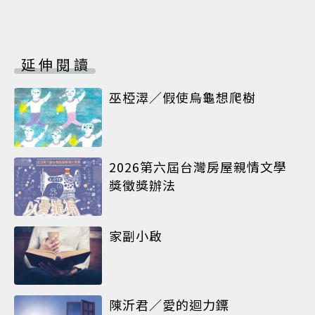
延伸閱讀
巫椏濢／假使烏龜想爬樹
2026第六屆台灣房屋親情文學
獎徵獎辦法
家副小啟
陳沂君／愛的迴力鏢