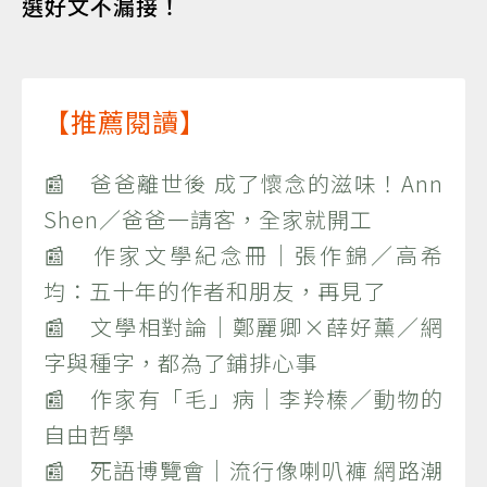
選好文不漏接！
【推薦閱讀】
📰 爸爸離世後 成了懷念的滋味！Ann
Shen／爸爸一請客，全家就開工
📰 作家文學紀念冊｜張作錦／高希
均：五十年的作者和朋友，再見了
📰 文學相對論｜鄭麗卿×薛好薰／網
字與種字，都為了鋪排心事
📰 作家有「毛」病｜李羚榛／動物的
自由哲學
📰 死語博覽會｜流行像喇叭褲 網路潮