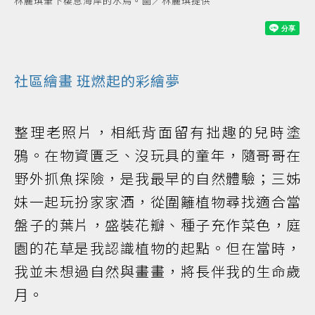
林麗琪筆下棲息海岸的水鳥。圖／林麗琪提供
社區
繪畫
班燃起的彩繪夢
整理老照片，相紙背面留有拙趣的兒時塗
鴉。在物資匱乏、沒玩具的童年，隨哥哥在
野外抓魚探險，是我最早的自然體驗；三姊
妹一起玩扮家家酒，從圍籬植物尋找適合當
盤子的葉片，盛裝花瓣、種子充作菜色，庭
園的花草是我認識植物的起點。但在當時，
我並未想過自然與畫畫，將長伴我的生命歲
月。