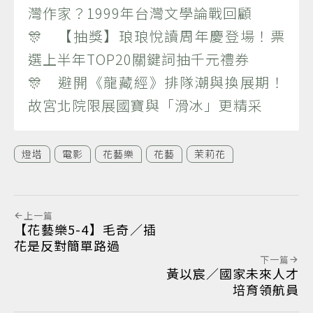
灣作家？1999年台灣文學論戰回顧
🎊 【抽獎】琅琅悅讀周年慶登場！票
選上半年TOP20關鍵詞抽千元禮券
🎊 避開《龍藏經》排隊潮與換展期！
故宮北院限展國寶與「滑冰」更精采
燈塔
電影
花藝樂
花藝
茉莉花
上一篇
【花藝樂5-4】毛奇／插
花是反對簡單路過
下一篇
黃以宸／國家未來人才
培育領航員