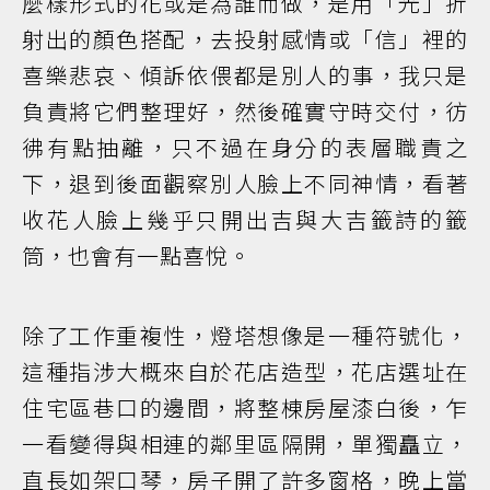
麼樣形式的花或是為誰而做，是用「光」折
射出的顏色搭配，去投射感情或「信」裡的
喜樂悲哀、傾訴依偎都是別人的事，我只是
負責將它們整理好，然後確實守時交付，彷
彿有點抽離，只不過在身分的表層職責之
下，退到後面觀察別人臉上不同神情，看著
收花人臉上幾乎只開出吉與大吉籤詩的籤
筒，也會有一點喜悅。
除了工作重複性，燈塔想像是一種符號化，
這種指涉大概來自於花店造型，花店選址在
住宅區巷口的邊間，將整棟房屋漆白後，乍
一看變得與相連的鄰里區隔開，單獨矗立，
直長如架口琴，房子開了許多窗格，晚上當