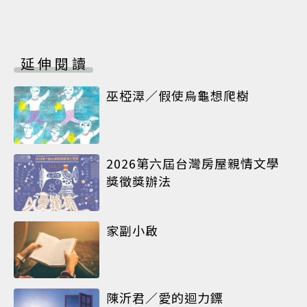
延伸閱讀
巫椏濢／假使烏龜想爬樹
2026第六屆台灣房屋親情文學
獎徵獎辦法
家副小啟
陳沂君／愛的迴力鏢