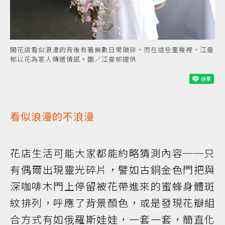
開花店看似浪漫的背後有著無數日常瑣碎，而在這些重複裡，江曼
郁以花為客人傳遞情感。圖／江曼郁提供
看似浪漫的不浪漫
花店生活可能大家都能約略猜測內容──只
有偶爾出現靈光碎片，譬如古銅金色門把與
深咖啡木門上停留被花帶進來的蜜蜂身體斑
紋排列，呼應了背景顏色，或是發現花瓣組
合方式有如俄羅斯娃娃，一套一套，簡直化