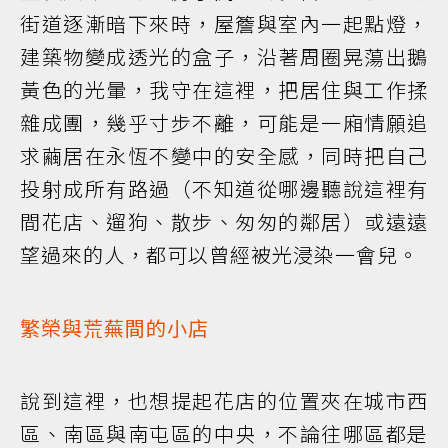
街道逐漸暗下來時，屋簷與室內一起點燈，
建築物變成透光的盒子，沿著周圈晃蕩出鵝
黃色的光暈，我守在這裡，把居住與工作揉
雜成團，幾乎寸步不離，可能是一廂情願追
求繭居在永恆不變中的安全感，同時把自己
投射成所有路過（不知道從哪邊聽說這裡有
間花店、遛狗、散步、匆匆的鄰居）或遠遠
望過來的人，都可以曾經被光浸染一會兒。
繁榮與荒蕪間的小店
說到這裡，也想提起花店的位置夾在城市西
區、南區與南屯區的中央，不論往哪區都是