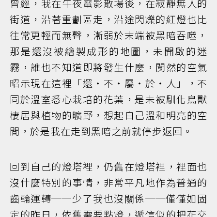
曾經，我在午夜電影散場後，在寂靜無人的
街道，沿著重劃區走，沿途閃爍的紅燈也比
往常更輕而無聲，漸弱於末端被黑暗吞噬，
那是還沒被繪製成形的地圖，未開啟的迷
霧，誰也不知道即將發生什麼，闃然的空氣
昭示現在這裡「還‧不‧屬‧於‧人」，不
同於溫室悉心栽培的花葉，是未被馴化鳥獸
棲居與植物的曠野，想起自己溫和明亮的空
間，於是我在走到黑暗之前就停步返回。
回到自己的燈塔裡，仍舊在燈塔裡，裡面也
沒什麼特別的事情，非常平凡地作為普通的
齒輪運轉──少了我也沒關係──僅僅如固
定的昨日，依舊需要點燈，遞信似的把花交