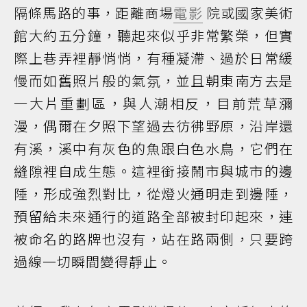
隔條馬路的事，距離商場
電影
院或國家美術
館大約五分鐘，聽起來似乎非常繁榮，但實
際上巷弄裡靜悄悄，有種凝滯、過於日常緩
慢而如舊照片般的氣氛，並且朝東南方去是
一大片重劃區，與人潮相反，目前荒草瀰
漫，偶爾在夕照下望過去彷彿野原，沿岸還
有溪，溪中有灰色的魚跟白色水鳥，它們在
縫隙裡自成生態。這裡銜接鬧市與城市的邊
陲，形成強烈對比，從燈火通明走到邊陲，
預留給未來通行的道路全部被封印起來，連
被命名的路牌也沒有，站在路兩側，只要跨
過線一切瞬間變得靜止。