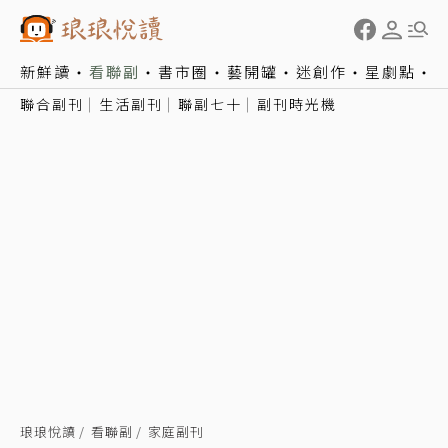
新鮮讀
看聯副
書市圈
藝開罐
迷創作
星劇點
聯合副刊
生活副刊
聯副七十
副刊時光機
琅琅悅讀
看聯副
家庭副刊