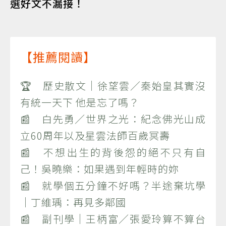
選好文不漏接！
【推薦閱讀】
🏆 歷史散文｜徐望雲／秦始皇其實沒
有統一天下 他是忘了嗎？
📰 白先勇／世界之光：紀念佛光山成
立60周年以及星雲法師百歲冥壽
📰 不想出生的背後怨的絕不只有自
己！吳曉樂：如果遇到年輕時的妳
📰 就學個五分鐘不好嗎？半途棄坑學
｜丁維瑀：再見多鄰國
📰 副刊學｜王柄富／張愛玲算不算台