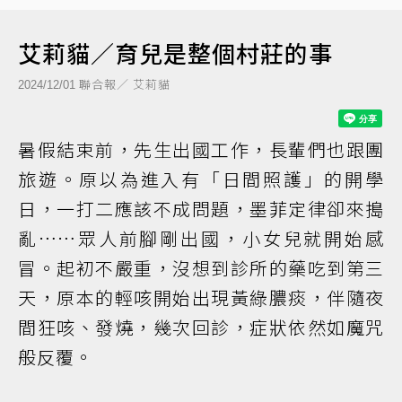
艾莉貓／育兒是整個村莊的事
聯合報／ 艾莉貓
2024/12/01
暑假結束前，先生出國工作，長輩們也跟團
旅遊。原以為進入有「日間照護」的開學
日，一打二應該不成問題，墨菲定律卻來搗
亂……眾人前腳剛出國，小女兒就開始感
冒。起初不嚴重，沒想到診所的藥吃到第三
天，原本的輕咳開始出現黃綠膿痰，伴隨夜
間狂咳、發燒，幾次回診，症狀依然如魔咒
般反覆。