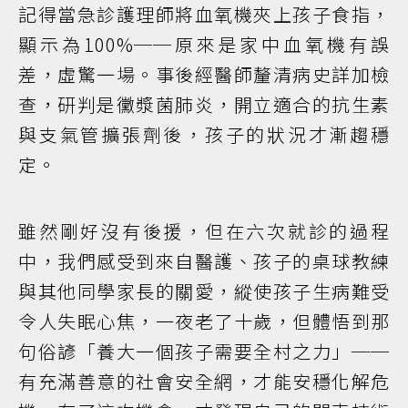
記得當急診護理師將血氧機夾上孩子食指，
顯示為100%──原來是家中血氧機有誤
差，虛驚一場。事後經醫師釐清病史詳加檢
查，研判是黴漿菌肺炎，開立適合的抗生素
與支氣管擴張劑後，孩子的狀況才漸趨穩
定。
雖然剛好沒有後援，但在六次就診的過程
中，我們感受到來自醫護、孩子的桌球教練
與其他同學家長的關愛，縱使孩子生病難受
令人失眠心焦，一夜老了十歲，但體悟到那
句俗諺「養大一個孩子需要全村之力」──
有充滿善意的社會安全網，才能安穩化解危