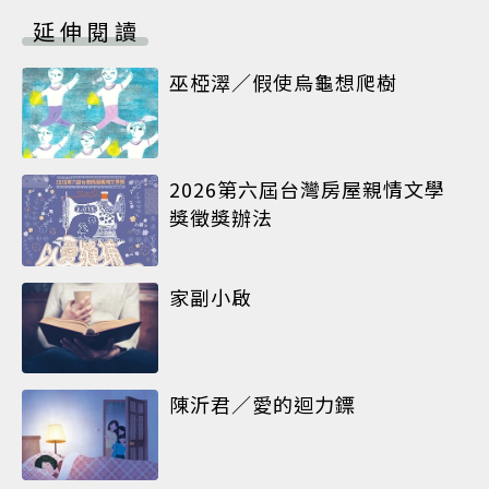
延伸閱讀
巫椏濢／假使烏龜想爬樹
2026第六屆台灣房屋親情文學
獎徵獎辦法
家副小啟
陳沂君／愛的迴力鏢