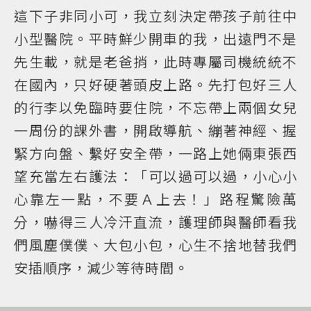
這下子非同小可，我立刻決定帶孩子前往中
小型醫院。平時鮮少開車的我，出遠門不是
先生載，就是老爸捎，此時專屬司機統統不
在國內，只好硬著頭皮上路。先打包好三人
的行李以免臨時要住院，不忘帶上兩個女兒
一周份的課外書，開啟導航、繃著神經、握
緊方向盤、繫好安全帶，一路上她倆東張西
望充當左右護法：「可以過可以過，小心小
心靠左一點，不要Ａ上去！」路程驚險萬
分，嚇得三人冷汗直流，護理師與醫師看我
們風塵僕僕、大包小包，心生不捨地替我們
安插順序，減少等待時間。