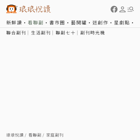
新鮮讀
看聯副
書市圈
藝開罐
迷創作
星劇點
聯合副刊
生活副刊
聯副七十
副刊時光機
琅琅悅讀
看聯副
家庭副刊