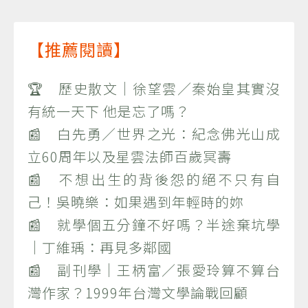
【推薦閱讀】
🏆 歷史散文｜徐望雲／秦始皇其實沒
有統一天下 他是忘了嗎？
📰 白先勇／世界之光：紀念佛光山成
立60周年以及星雲法師百歲冥壽
📰 不想出生的背後怨的絕不只有自
己！吳曉樂：如果遇到年輕時的妳
📰 就學個五分鐘不好嗎？半途棄坑學
｜丁維瑀：再見多鄰國
📰 副刊學｜王柄富／張愛玲算不算台
灣作家？1999年台灣文學論戰回顧