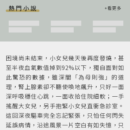
熱門小說
困境尚未結束，小女兒幾天後再度發燒，甚
至半夜血氧數值掉到92%以下，獨自面對如
此驚恐的數據，雖深闇「為母則強」的道
理，腎上腺素卻不聽使喚地飆升，只好一面
深呼吸穩住心跳，一面收拾住院細軟；一手
搖醒大女兒，另手抱緊小女兒直衝急診室。
這回深夜驅車完全忘記緊張，只怕任何閃失
延誤病情，沿途風景一片空白有如失憶，只