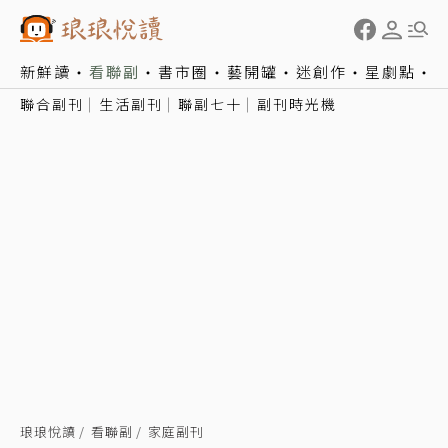
新鮮讀
看聯副
書市圈
藝開罐
迷創作
星劇點
聯合副刊
生活副刊
聯副七十
副刊時光機
琅琅悅讀
看聯副
家庭副刊