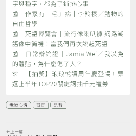
字與種字，都為了鋪排心事
📰 作家有「毛」病｜李羚榛／動物的
自由哲學
📰 死語博覽會｜流行像喇叭褲 網路潮
語像中筒襪！當我們再次說起死語
📰 日常辯論證｜Jamia Wei／我以為
的體貼，為什麼傷了人？
🎊 【抽獎】琅琅悅讀周年慶登場！票
選上半年TOP20關鍵詞抽千元禮券
老後心情
器官
洗腎
上一篇