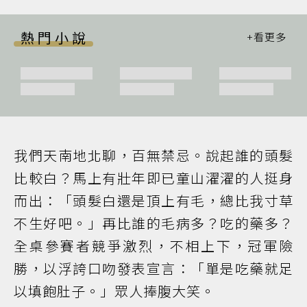
熱門小說
我們天南地北聊，百無禁忌。說起誰的頭髮
比較白？馬上有壯年即已童山濯濯的人挺身
而出：「頭髮白還是頂上有毛，總比我寸草
不生好吧。」再比誰的毛病多？吃的藥多？
全桌參賽者競爭激烈，不相上下，冠軍險
勝，以浮誇口吻發表宣言：「單是吃藥就足
以填飽肚子。」眾人捧腹大笑。