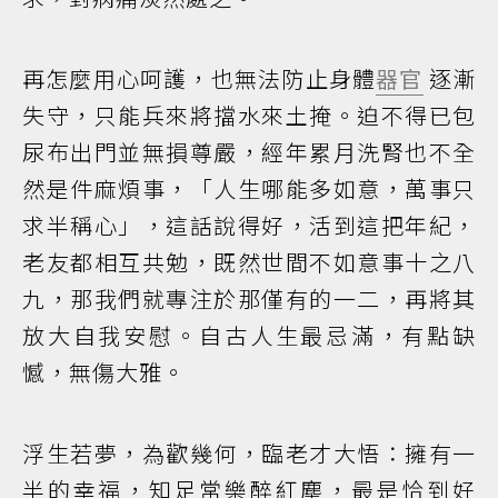
再怎麼用心呵護，也無法防止身體
器官
逐漸
失守，只能兵來將擋水來土掩。迫不得已包
尿布出門並無損尊嚴，經年累月洗腎也不全
然是件麻煩事，「人生哪能多如意，萬事只
求半稱心」，這話說得好，活到這把年紀，
老友都相互共勉，既然世間不如意事十之八
九，那我們就專注於那僅有的一二，再將其
放大自我安慰。自古人生最忌滿，有點缺
憾，無傷大雅。
浮生若夢，為歡幾何，臨老才大悟：擁有一
半的幸福，知足常樂醉紅塵，最是恰到好