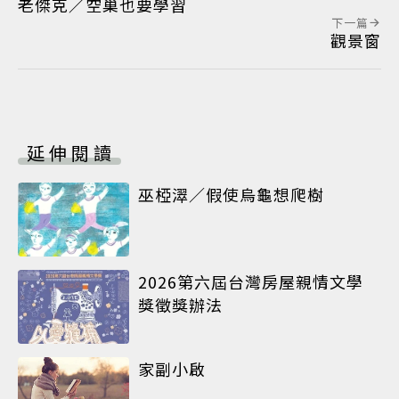
老傑克／空巢也要學習
下一篇
觀景窗
延伸閱讀
巫椏濢／假使烏龜想爬樹
2026第六屆台灣房屋親情文學
獎徵獎辦法
家副小啟