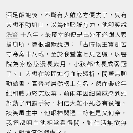
酒足飯飽後，不斷有人離席方便去了，只有
大樹不動如山，以為他膀胱有力，他卻笑說
洗腎
十八年，最慶幸的便是出外不必跟人家
搶廁所，還很幽默說道：「古時候王寶釧苦
守寒窯十八載，至於我堂堂七尺之軀，以醫
院為家悠悠漫長歲月，小孩都快長成弱冠
了。」大樹在診間進行血液透析，閒著無聊
勤讀書，高普考居然榜上有名，然而礙於年
紀和體力終究放棄；前兩年因細菌感染到頭
部動了開顱手術，相信大難不死必有後福，
談笑風生中，他眼神閃過一絲但是又何奈，
我們都明白他相當看得開，對生活無欲無
求，對病痛淡然處之。