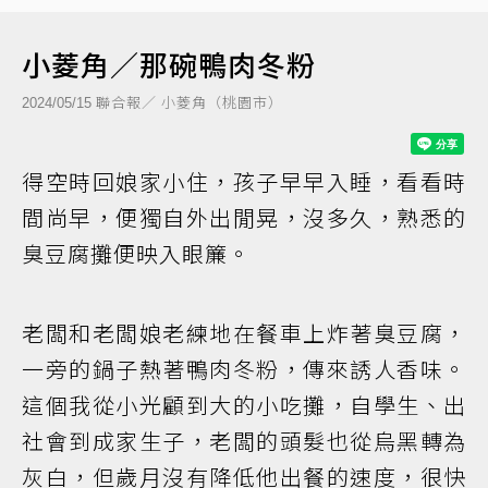
小菱角／那碗鴨肉冬粉
聯合報／ 小菱角（桃園市）
2024/05/15
得空時回娘家小住，孩子早早入睡，看看時
間尚早，便獨自外出閒晃，沒多久，熟悉的
臭豆腐攤便映入眼簾。
老闆和老闆娘老練地在餐車上炸著臭豆腐，
一旁的鍋子熱著鴨肉冬粉，傳來誘人香味。
這個我從小光顧到大的小吃攤，自學生、出
社會到成家生子，老闆的頭髮也從烏黑轉為
灰白，但歲月沒有降低他出餐的速度，很快