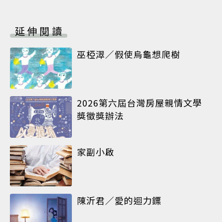
延伸閱讀
巫椏濢／假使烏龜想爬樹
2026第六屆台灣房屋親情文學
獎徵獎辦法
家副小啟
陳沂君／愛的迴力鏢