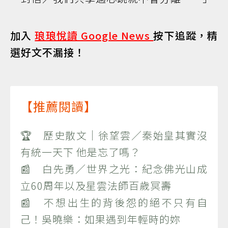
加入
琅琅悅讀 Google News
按下追蹤，精
選好文不漏接！
【推薦閱讀】
🏆 歷史散文｜徐望雲／秦始皇其實沒
有統一天下 他是忘了嗎？
📰 白先勇／世界之光：紀念佛光山成
立60周年以及星雲法師百歲冥壽
📰 不想出生的背後怨的絕不只有自
己！吳曉樂：如果遇到年輕時的妳