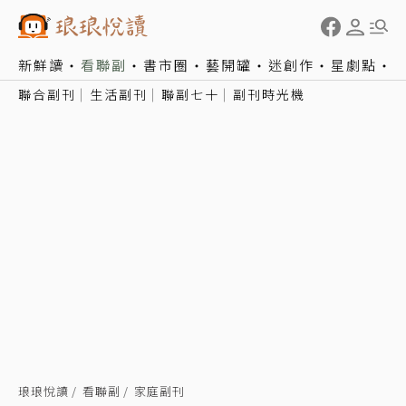
新鮮讀
看聯副
書市圈
藝開罐
迷創作
星劇點
聯合副刊
生活副刊
聯副七十
副刊時光機
琅琅悅讀
看聯副
家庭副刊