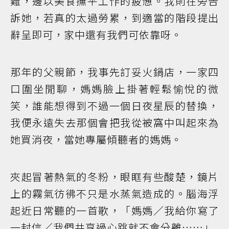
難，邊以美食撫平工作的疲憊。我則在旁告
訴她，若真的太過勞累，到適當的階段提出
辭呈即可，家中還有我們可依靠呀。
那年的父親節，我事先訂妥火鍋店，一家四
口圍坐閒聊，媽媽臉上掛著輕鬆愉悅的微
笑，誰能想得到不過一個日夜星辰的替換，
我便永遠失去那個會把我從被窩中叫起來為
她買消夜，當她專屬傾聽者的媽媽。
夾起冒著熱氣的冬粉，眼眶有些酸楚，鏡片
上的霧氣彷彿不只是水蒸氣造成的。腦海浮
起近日常聽的一首歌，「媽媽／我給你寫了
一封信／我們共享過心跳就不會分離……」