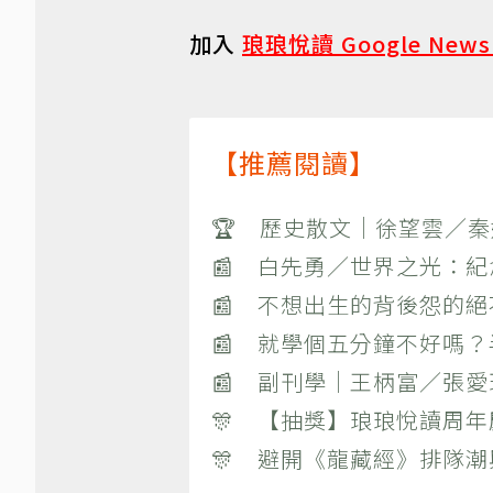
加入
琅琅悅讀 Google New
【推薦閱讀】
🏆 歷史散文｜徐望雲／
📰 白先勇／世界之光：
📰 不想出生的背後怨的
📰 就學個五分鐘不好嗎
📰 副刊學｜王柄富／張愛
🎊 【抽獎】琅琅悅讀周年
🎊 避開《龍藏經》排隊