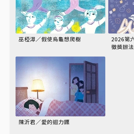
巫椏濢／假使烏龜想爬樹
2026
徵獎辦法
陳沂君／愛的迴力鏢