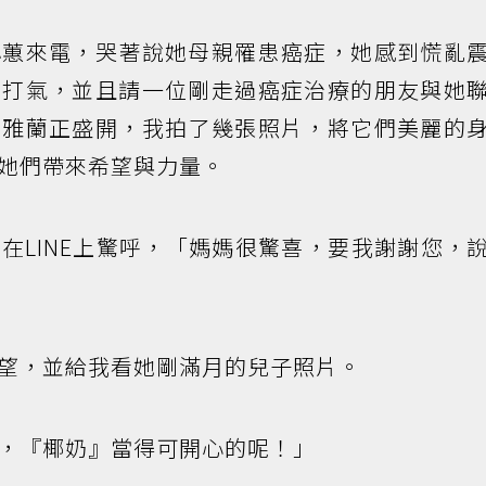
小蕙來電，哭著說她母親罹患癌症，她感到慌亂
她打氣，並且請一位剛走過癌症治療的朋友與她
麗雅蘭正盛開，我拍了幾張照片，將它們美麗的
她們帶來希望與力量。
在LINE上驚呼，「媽媽很驚喜，要我謝謝您，
望，並給我看她剛滿月的兒子照片。
，『椰奶』當得可開心的呢！」