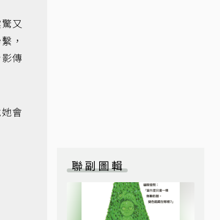
震驚又
聯繫，
身影傳
說她會
聯副圖輯