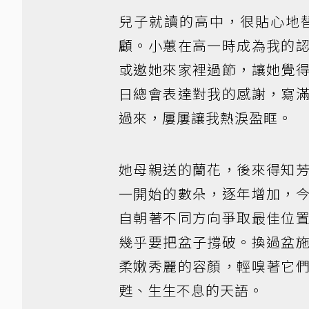
兒子就讀的高中，很貼心地
顧。小蕙在高一時成為我的
或邀她來家裡過節，讓她覺
日總會表達對我的感謝，寫
過來，屢屢讓我熱淚盈眶。
她母親送的蘭花，後來得知
一開始的數朵，逐年增加，
自朝著不同方向爭取最佳位
幾乎要把盆子撐破。換過盆
柔嫩秀麗的容顏，輕嗅著它
甦、生生不息的天語。