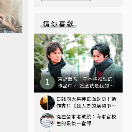
猜你喜歡
東野圭吾：在本格推理的
作品中， 這應該是我的最
高傑作！——《嫌疑犯X的
日韓兩大男神正面對決！動
獻身》
作爽片《殺人者的購物中心
2》回歸，李棟旭復活、打
從左營軍港啟航：海軍官校
戲再升級
生的最後一堂課