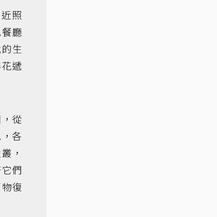
就近照
色餐廳
我的生
鮮花遞
開，從
地，各
大叢，
著它們
萬物復