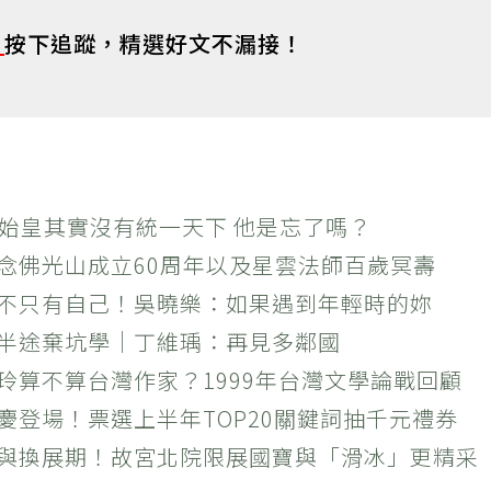
s
按下追蹤，精選好文不漏接！
秦始皇其實沒有統一天下 他是忘了嗎？
紀念佛光山成立60周年以及星雲法師百歲冥壽
絕不只有自己！吳曉樂：如果遇到年輕時的妳
？半途棄坑學｜丁維瑀：再見多鄰國
玲算不算台灣作家？1999年台灣文學論戰回顧
慶登場！票選上半年TOP20關鍵詞抽千元禮券
潮與換展期！故宮北院限展國寶與「滑冰」更精采