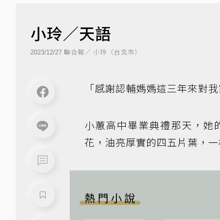
小玲／天語
聯合報／ 小玲（台北市）
2023/12/27
「感謝認輔媽媽這三年來對我
小蕙高中畢業典禮那天，她
花，油亮厚實的四五片葉，一
熱門小說