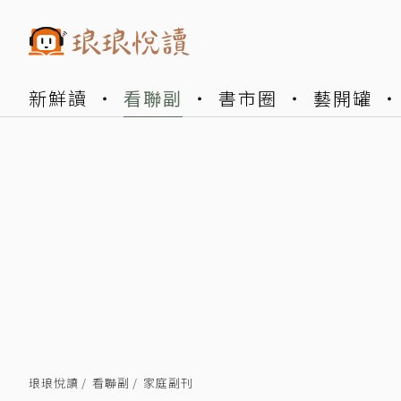
新鮮讀
看聯副
書市圈
藝開罐
琅琅悅讀
看聯副
家庭副刊