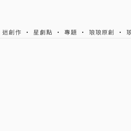
迷創作
星劇點
專題
琅琅原創