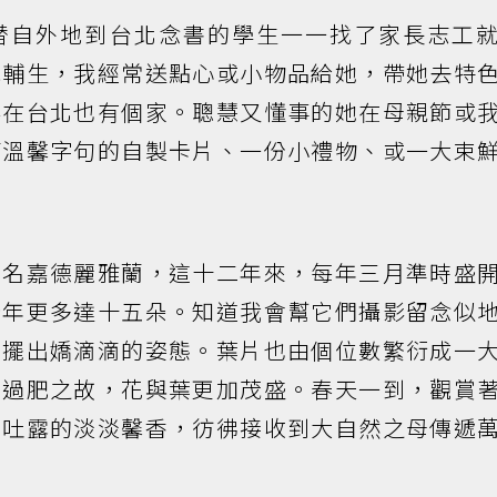
替自外地到台北念書的學生一一找了家長志工
認輔生，我經常送點心或小物品給她，帶她去特
得在台北也有個家。聰慧又懂事的她在母親節或
滿溫馨字句的自製卡片、一份小禮物、或一大束
芳名嘉德麗雅蘭，這十二年來，每年三月準時盛
今年更多達十五朵。知道我會幫它們攝影留念似
置擺出嬌滴滴的姿態。葉片也由個位數繁衍成一
施過肥之故，花與葉更加茂盛。春天一到，觀賞
們吐露的淡淡馨香，彷彿接收到大自然之母傳遞