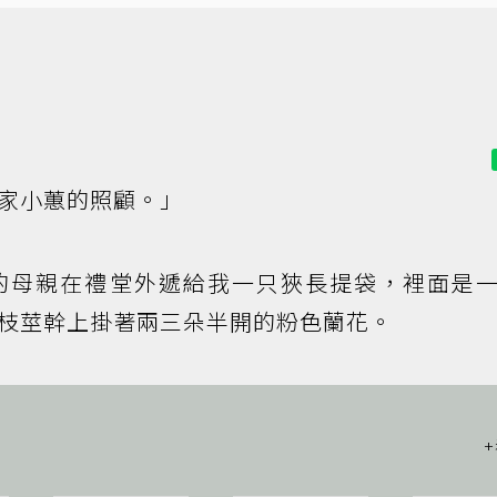
家小蕙的照顧。」
的母親在禮堂外遞給我一只狹長提袋，裡面是
枝莖幹上掛著兩三朵半開的粉色蘭花。