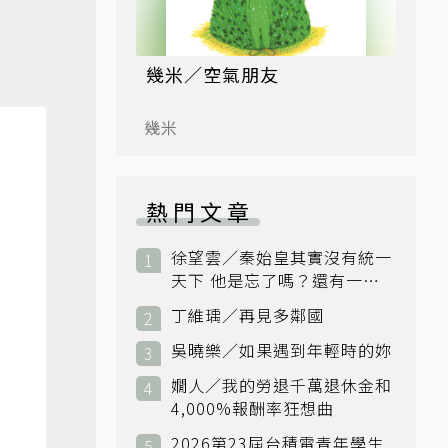
幾米／空氣朋友
幾米
熱門文章
徐望雲／秦始皇其實沒有統一
天下 他是忘了嗎？還有一個
小國：衛國
丁維瑀／再見多鄰國
吳曉樂／如果遇到年輕時的妳
嫺人／我的勞退千萬退休金和
4,000%報酬率狂想曲
2026第23屆台積電青年學生