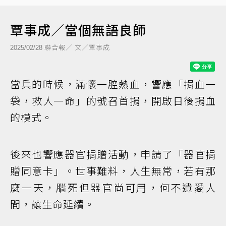
覃事成／當個無語良師
聯合報／ 文／覃事成
2025/02/28
當兵的時候，滿懷一腔熱血，響應「捐血一
袋，救人一命」的號召首捐，開啟日後捐血
的模式。
後來也響應器官捐贈活動，申請了「器官捐
贈同意卡」。世事難料，人生無常，若有那
麼一天，腦死但器官尚可用，何不遺愛人
間，讓生命延續。