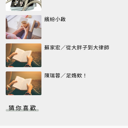
繽紛小啟
蘇家宏／從大胖子到大律師
陳瑞蓉／足媠欸！
猜你喜歡