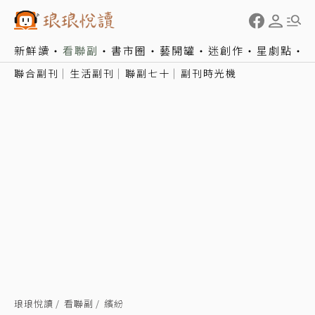
新鮮讀
看聯副
書市圈
藝開罐
迷創作
星劇點
聯合副刊
生活副刊
聯副七十
副刊時光機
琅琅悅讀
看聯副
繽紛