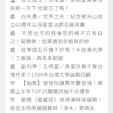
有統一天下 他是忘了嗎？
📰 白先勇／世界之光：紀念佛光山成
立60周年以及星雲法師百歲冥壽
📰 不想出生的背後怨的絕不只有自
己！吳曉樂：如果遇到年輕時的妳
📰 就學個五分鐘不好嗎？半途棄坑學
｜丁維瑀：再見多鄰國
📰 副刊學｜王柄富／張愛玲算不算台
灣作家？1999年台灣文學論戰回顧
🎊 【抽獎】琅琅悅讀周年慶登場！票
選上半年TOP20關鍵詞抽千元禮券
🎊 避開《龍藏經》排隊潮與換展期！
故宮北院限展國寶與「滑冰」更精采