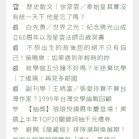
🏆 歷史散文｜徐望雲／秦始皇其實沒
有統一天下 他是忘了嗎？
📰 白先勇／世界之光：紀念佛光山成
立60周年以及星雲法師百歲冥壽
📰 不想出生的背後怨的絕不只有自
己！吳曉樂：如果遇到年輕時的妳
📰 就學個五分鐘不好嗎？半途棄坑學
｜丁維瑀：再見多鄰國
📰 副刊學｜王柄富／張愛玲算不算台
灣作家？1999年台灣文學論戰回顧
🎊 【抽獎】琅琅悅讀周年慶登場！票
選上半年TOP20關鍵詞抽千元禮券
🎊 避開《龍藏經》排隊潮與換展期！