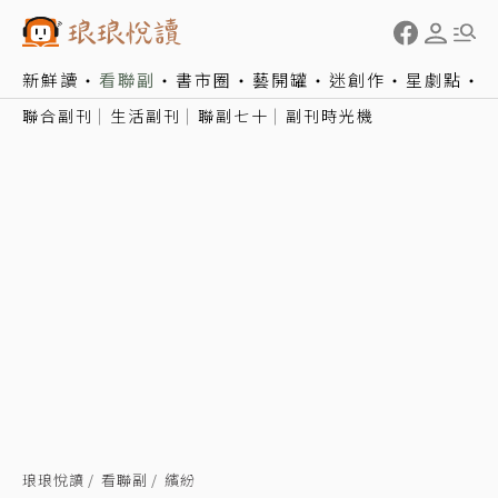
新鮮讀
看聯副
書市圈
藝開罐
迷創作
星劇點
聯合副刊
生活副刊
聯副七十
副刊時光機
琅琅悅讀
看聯副
繽紛