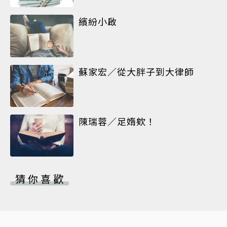
繽紛小啟
蘇家宏／從大胖子到大律師
陳瑞蓉／足媠欸！
猜你喜歡