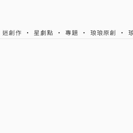
迷創作
星劇點
專題
琅琅原創