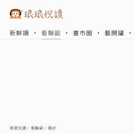
新鮮讀
看聯副
書市圈
藝開罐
琅琅悅讀
看聯副
繽紛