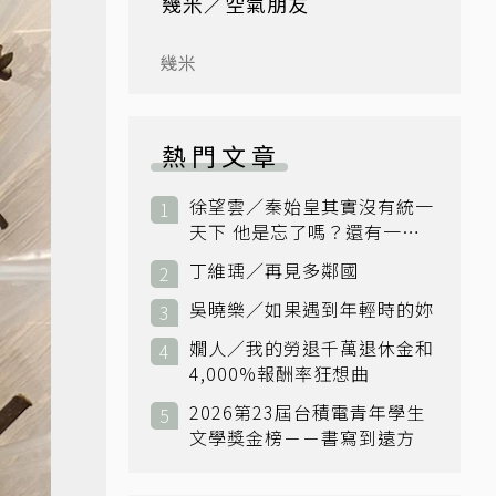
幾米／空氣朋友
幾米
熱門文章
徐望雲／秦始皇其實沒有統一
天下 他是忘了嗎？還有一個
小國：衛國
丁維瑀／再見多鄰國
吳曉樂／如果遇到年輕時的妳
嫺人／我的勞退千萬退休金和
4,000%報酬率狂想曲
2026第23屆台積電青年學生
文學獎金榜－－書寫到遠方