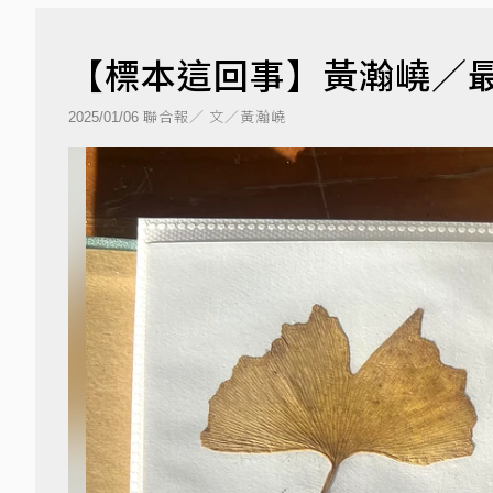
【標本這回事】黃瀚嶢／
聯合報／ 文／黃瀚嶢
2025/01/06