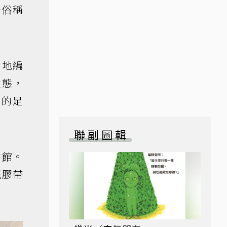
子俗稱
化地編
狀態，
者的足
聯副圖輯
書館。
紙膠帶