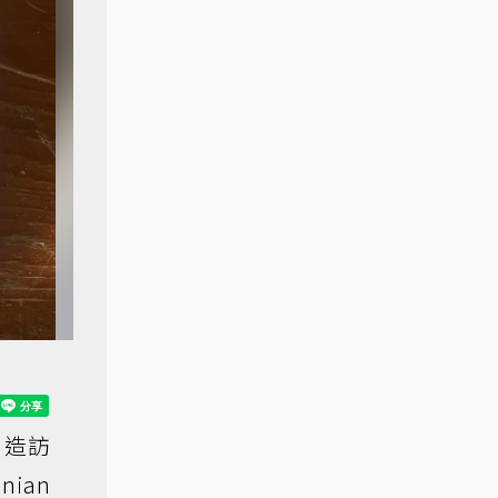
，造訪
nian