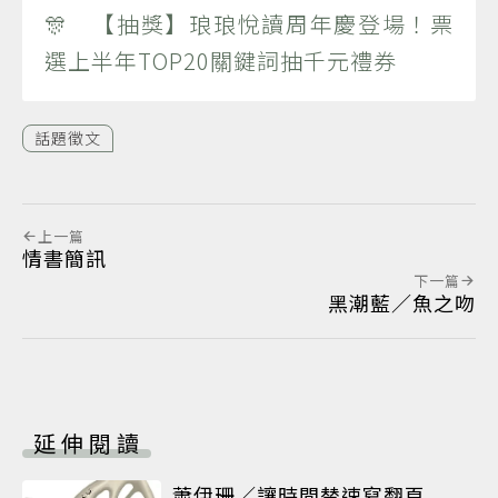
🎊 【抽獎】琅琅悅讀周年慶登場！票
選上半年TOP20關鍵詞抽千元禮券
話題徵文
上一篇
情書簡訊
下一篇
黑潮藍／魚之吻
延伸閱讀
蕭伊珊／讓時間替速寫翻頁