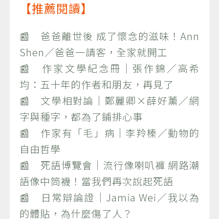
【推薦閱讀】
📰 爸爸離世後 成了懷念的滋味！Ann
Shen／爸爸一請客，全家就開工
📰 作家文學紀念冊｜張作錦／高希
均：五十年的作者和朋友，再見了
📰 文學相對論｜鄭麗卿×薛好薰／網
字與種字，都為了鋪排心事
📰 作家有「毛」病｜李羚榛／動物的
自由哲學
📰 死語博覽會｜流行像喇叭褲 網路潮
語像中筒襪！當我們再次說起死語
📰 日常辯論證｜Jamia Wei／我以為
的體貼，為什麼傷了人？