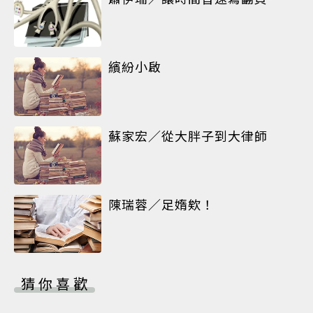
繽紛小啟
蘇家宏／從大胖子到大律師
陳瑞蓉／足媠欸！
猜你喜歡