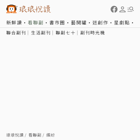
新鮮讀
看聯副
書市圈
藝開罐
迷創作
星劇點
聯合副刊
生活副刊
聯副七十
副刊時光機
琅琅悅讀
看聯副
繽紛