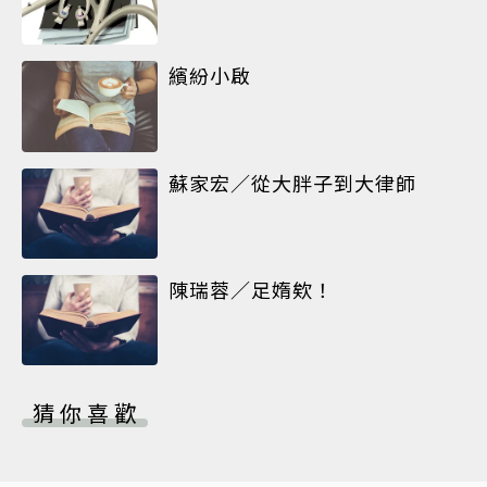
繽紛小啟
蘇家宏／從大胖子到大律師
陳瑞蓉／足媠欸！
猜你喜歡