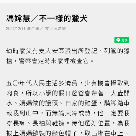
馮嫦慧／不一樣的獵犬
聯合報／ 文／馮嫦慧
2024/12/11
幼時家父有支大安區派出所登記、列管的獵
槍，警察會定時來家裡檢查它。
五○年代人民生活多清貧，少有機會攝取到
肉食，所以小學的假日爸爸會帶著一大壺開
水、媽媽做的饅頭、自家的雞蛋，騎腳踏車
載我到山中，而無論天冷或熱，他一定要我
穿長褲、長袖與鞋襪。待他選好位置，為我
披上媽媽縫製的綠色帽子，取出綁在車上、