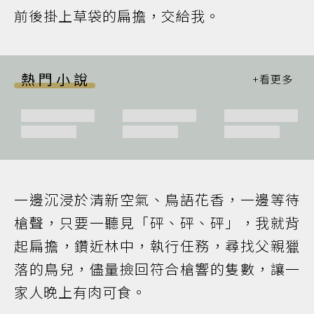
前後掛上草袋的扁擔，交給我。
熱門小說
一邊沉浸於清新空氣、鳥語花香，一邊等待
槍聲，只要一聽見「砰、砰、砰」，我就背
起扁擔，鑽近林中，執行任務，尋找父親獵
落的鳥兒，儘量撿回符合槍響的隻數，讓一
家人晚上有肉可食。