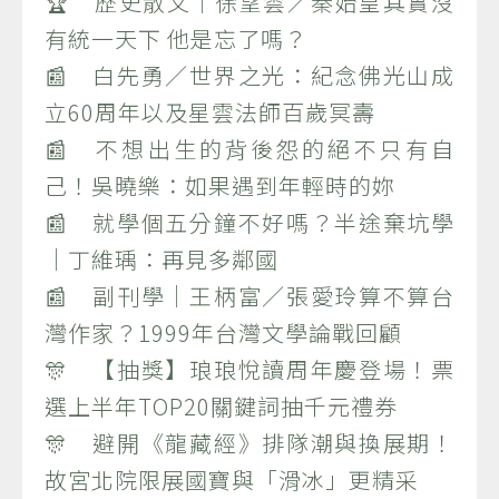
🏆 歷史散文｜徐望雲／秦始皇其實沒
有統一天下 他是忘了嗎？
📰 白先勇／世界之光：紀念佛光山成
立60周年以及星雲法師百歲冥壽
📰 不想出生的背後怨的絕不只有自
己！吳曉樂：如果遇到年輕時的妳
📰 就學個五分鐘不好嗎？半途棄坑學
｜丁維瑀：再見多鄰國
📰 副刊學｜王柄富／張愛玲算不算台
灣作家？1999年台灣文學論戰回顧
🎊 【抽獎】琅琅悅讀周年慶登場！票
選上半年TOP20關鍵詞抽千元禮券
🎊 避開《龍藏經》排隊潮與換展期！
故宮北院限展國寶與「滑冰」更精采