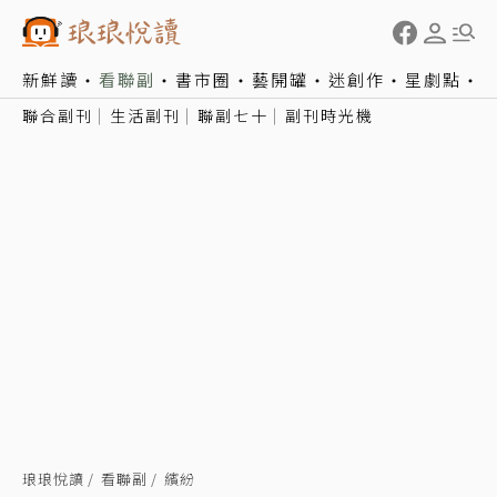
新鮮讀
看聯副
書市圈
藝開罐
迷創作
星劇點
聯合副刊
生活副刊
聯副七十
副刊時光機
琅琅悅讀
看聯副
繽紛