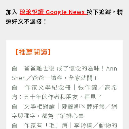
加入
琅琅悅讀 Google News
按下追蹤，精
選好文不漏接！
【推薦閱讀】
📰 爸爸離世後 成了懷念的滋味！Ann
Shen／爸爸一請客，全家就開工
📰 作家文學紀念冊｜張作錦／高希
均：五十年的作者和朋友，再見了
📰 文學相對論｜鄭麗卿×薛好薰／網
字與種字，都為了鋪排心事
📰 作家有「毛」病｜李羚榛／動物的