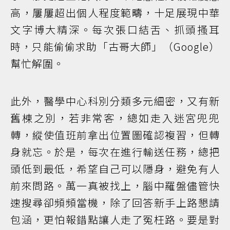
高，屢屢超出個人程度範疇，十足展現中華
文字博大精深。每次張口結舌、抓頭搔耳
時，只能偷偷求助「古哥大師」（Google）
幫忙解圍。
此外，醫學中心科別分類多元細密，又有新
舊棟之別，若非常客，總如走入迷宮兜兜
轉，縱使值班前拿出位置圖確認複習，但轉
身就忘。於是，每次在進行輸送任務，總把
頭低到最低，希望自己可以隱身，避免有人
前來問路。萬一真被找上，腦中羅盤儘管快
速搜尋卻頻頻當機，除了回答新手上路懇請
包涵，更怕報錯點讓人走了冤枉路。要是對