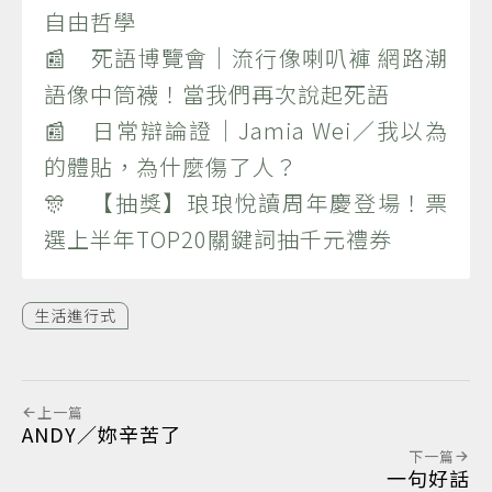
自由哲學
📰 死語博覽會｜流行像喇叭褲 網路潮
語像中筒襪！當我們再次說起死語
📰 日常辯論證｜Jamia Wei／我以為
的體貼，為什麼傷了人？
🎊 【抽獎】琅琅悅讀周年慶登場！票
選上半年TOP20關鍵詞抽千元禮券
生活進行式
上一篇
ANDY／妳辛苦了
下一篇
一句好話