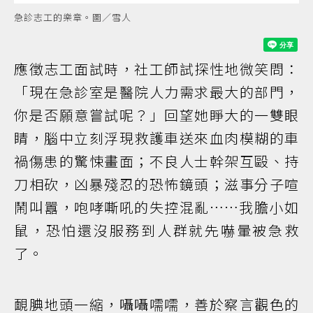
急診志工的樂章。圖／雪人
應徵志工面試時，社工師試探性地微笑問：
「現在急診室是醫院人力需求最大的部門，
你是否願意嘗試呢？」回望她睜大的一雙眼
睛，腦中立刻浮現救護車送來血肉模糊的車
禍傷患的驚悚畫面；不良人士幹架互毆、持
刀相砍，凶暴殘忍的恐怖鏡頭；滋事分子喧
鬧叫囂，咆哮嘶吼的失控混亂……我膽小如
鼠，恐怕還沒服務到人群就先嚇暈被急救
了。
靦腆地頭一縮，囁囁嚅嚅，善於察言觀色的