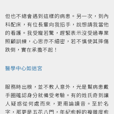
但也不總會遇到這樣的病患。另一次，到內
科配床，有位長輩向我招手，說想請我當他
的看護。我受寵若驚，趕緊表示沒受過專業
照顧訓練，心思亦不細密，若不慎使其摔傷
跌倒，實在承擔不起！
醫學中心如迷宮
服務時出糗，並不教人意外，光是幫病患戴
手圈確認身分就備受考驗。有的姓氏奇到讓
人疑惑從何處而來，更甭論讀音。至於名
字，那更是五花八門，年紀愈輕的複雜度愈