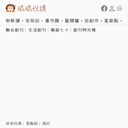
新鮮讀
看聯副
書市圈
藝開罐
迷創作
星劇點
聯合副刊
生活副刊
聯副七十
副刊時光機
琅琅悅讀
看聯副
繽紛