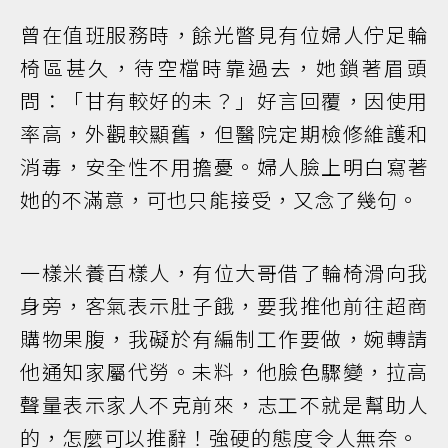
曾在值班服務時，餘光瞥見有位婦人佇足輪
椅區甚久，待空檔時靠過去，她鎖著眉頭
問：「甘有較好的未？」好言回覆，因使用
率高，外觀較顯舊，但醫院定期檢修維護和
消毒，安全性不用擔憂。婦人臉上明白寫著
她的不滿意，可也只能接受，又念了幾句。
一樣米養百樣人，有位大哥借了輪椅滑向我
身旁，客氣表示肚子餓，要我推他前往超商
購物果腹，我礙於有編制工作要做，婉轉請
他通知家屬代勞。未料，他臉色驟變，拉高
聲量表示家人不克前來，志工不就是幫助人
的，怎麼可以推辭！強硬的態度令人無奈。