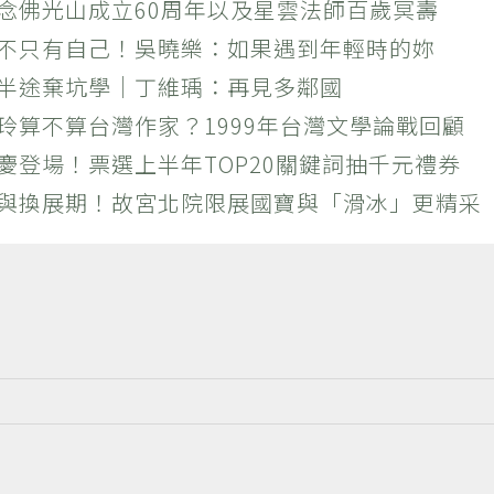
紀念佛光山成立60周年以及星雲法師百歲冥壽
絕不只有自己！吳曉樂：如果遇到年輕時的妳
？半途棄坑學｜丁維瑀：再見多鄰國
玲算不算台灣作家？1999年台灣文學論戰回顧
慶登場！票選上半年TOP20關鍵詞抽千元禮券
潮與換展期！故宮北院限展國寶與「滑冰」更精采