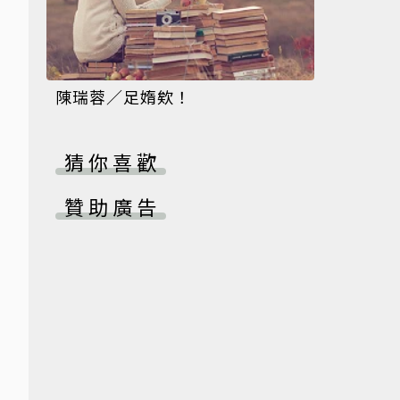
陳瑞蓉／足媠欸！
猜你喜歡
贊助廣告