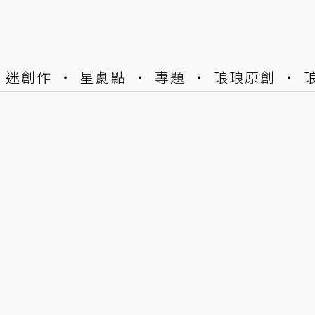
迷創作
星劇點
專題
琅琅原創