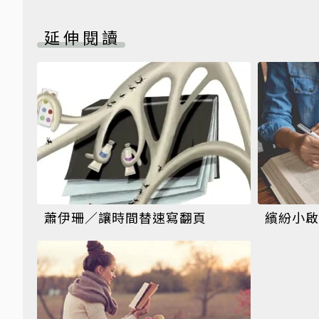
延伸閱讀
蕭伊珊／讓時間替速寫翻頁
繽紛小啟