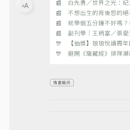
📰 白先勇／世界之光：
📰 不想出生的背後怨的
📰 就學個五分鐘不好嗎
📰 副刊學｜王柄富／張愛
🎊 【抽獎】琅琅悅讀周年
🎊 避開《龍藏經》排隊
情書簡訊