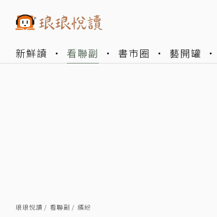
新鮮讀
看聯副
書市圈
藝開罐
琅琅悅讀
看聯副
繽紛