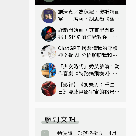
麼拜？該拜哪個關帝？
施清真／為保羅．奧斯特而
寫──席莉‧胡思薇《幽靈
故事》
詐騙開始前，其實早有徵
兆！5個危險信號教你一眼
識破
ChatGPT 居然懂我的守護
神？從 AI 分析聊聊我和神
明們的奇妙緣分
「少女時代」秀英參演！動
作喜劇《特務搞飛機2》8
月上映
【影評】《蜘蛛人：重生
日》漫威電影宇宙的格局新
篇章，在面罩之下找到自我
救贖的成長
聯副文訊
「動漫詩」部落格徵文，4月