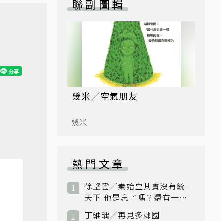
聯副圖輯
幾米／空氣朋友
幾米
熱門文章
徐望雲／秦始皇其實沒有統一
天下 他是忘了嗎？還有一個
小國：衛國
丁維瑀／再見多鄰國