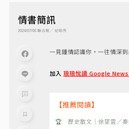
情書簡訊
聯合報／ 紀昭秀
2024/07/06
一見鍾情認識你，一往情深到
加入
琅琅悅讀 Google New
【推薦閱讀】
🏆 歷史散文｜徐望雲／