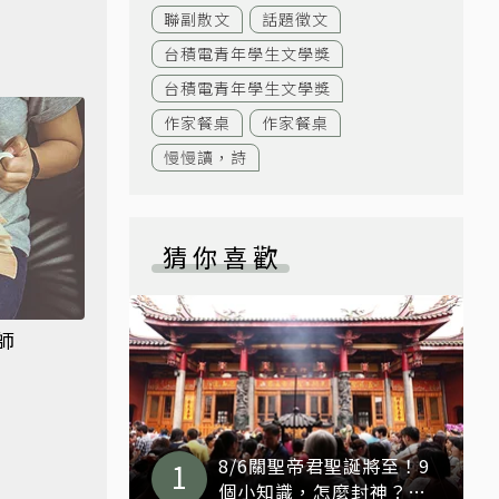
聯副散文
話題徵文
台積電青年學生文學獎
台積電青年學生文學獎
作家餐桌
作家餐桌
慢慢讀，詩
猜你喜歡
師
8/6關聖帝君聖誕將至！9
個小知識，怎麼封神？怎