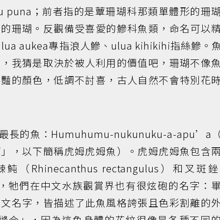
haku puna；前者指的是蕈珊瑚科那類單體形的珊
狀的珊瑚。反觀備受喜愛的鰺科魚類，命名可以
ua aukea專指浪人鰺、ulua kihikihi指絲鰺
異，我猜是取決於被人利用的價值吧，珊瑚不像
鮮豔的顏色，低調不討喜，古人自然不會特別花
魚：Humuhumu-nukunuku-a-apu’a
阿」，以下簡稱虎姆虎姆魚）。虎姆虎姆魚包含
inecanthus rectangulus）和叉斑
uleatu），牠們在中文水族觀賞界也有很炫砲的名字：
中文名字，皆描述了此魚風格誇張且色彩割離的
指「縫合」，因為這魚身體的花紋很像是各種不同