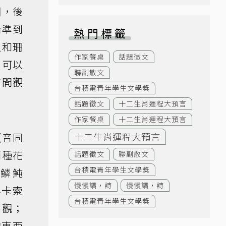
瑚，後
精準到
熱門標籤
。魚和珊
作家餐桌
話題徵文
魚可以
聯副散文
時間觀
台積電青年學生文學獎
話題徵文
十二生肖運程大預言
作家餐桌
十二生肖運程大預言
（音同
十二生肖運程大預言
兩種花
話題徵文
聯副散文
台積電青年學生文學獎
銼鱗魨
慢慢讀，詩
慢慢讀，詩
畢卡索
台積電青年學生文學獎
外觀；
的東西