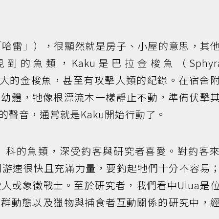
同「哈雷」），很顯然就是房子、小屋的意思，其
的魚類，Kaku是巴拉金梭魚（Sphyra
體形最大的金梭魚，甚至有攻擊人類的紀錄。在宿舍
的幼體，牠像根漂流木一樣靜止不動，準備伏擊
的聲音，通常就是Kaku開始行動了。
ㄠ）科的魚類，深受釣客與研究者喜愛。對釣客
牠們游速很快且充滿力量，要釣起牠們十分不容易
愛人或象徵戰士。至於研究者，我們看中Ulua是
族群動態以及獵物與捕食者互動關係的研究中，