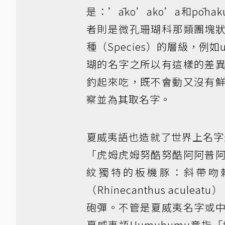
是：’āko’ako’a和pō
者則是微孔珊瑚科那類團塊
種（Species）的層級，例如ul
瑚的名字之所以有這樣的差
釣起來吃，既不會動又沒有
察並為其取名字。
夏威夷語也造就了世界上名字最長的
「虎姆虎姆努酷努酷阿阿普
紋獨特的板機豚：斜帶吻棘魨（Rh
（Rhinecanthus ac
砲彈。不管是夏威夷名字或
夏威夷語Humuhumu意