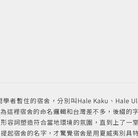
暫住的宿舍，分別叫Hale Kaku、Hale Ul
始，我以為這裡宿舍的命名邏輯和台灣差不多，後綴的
的形容詞塑造符合當地環境的氛圍，直到上了一
斷提起宿舍的名字，才驚覺宿舍是用夏威夷別具