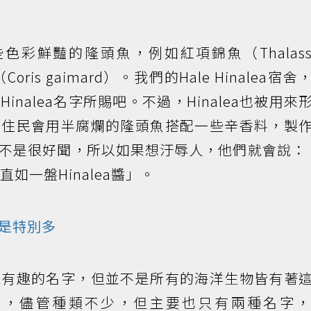
些色彩鮮豔的隆頭魚，例如紅項錦魚（Thalass
oris gaimard）。我們的Hale Hinalea宿
nalea名字所賜吧。不過，Hinalea也被用來
原住民會用半腐爛的隆頭魚搭配一些辛香料，製
不是很好聞，所以如果想汙辱人，他們就會說：「
簡直如一盤Hinalea醬」。
是特別多
樣有趣的名字，但並不是所有的海洋生物皆有著
瑚，儘管種類不少，但主要也只有兩種名字，