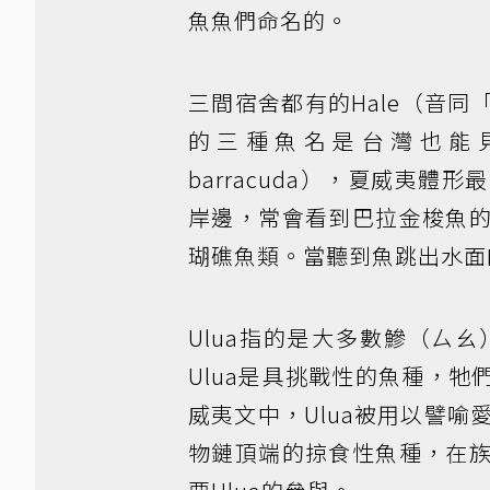
魚魚們命名的。
三間宿舍都有的Hale（音
的三種魚名是台灣也能見到
barracuda），夏威夷
岸邊，常會看到巴拉金梭魚
瑚礁魚類。當聽到魚跳出水面
Ulua指的是大多數鰺（ㄙ
Ulua是具挑戰性的魚種，
威夷文中，Ulua被用以譬喻
物鏈頂端的掠食性魚種，在