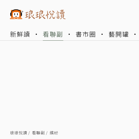
新鮮讀
看聯副
書市圈
藝開罐
琅琅悅讀
看聯副
繽紛