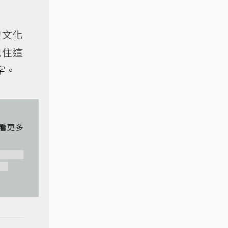
的文化
記住這
字。