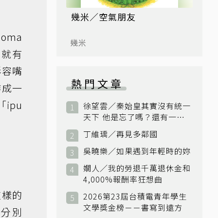
幾米／空氣朋友
oma
幾米
舍，就有
形容嘴
熱門文章
作成一
ipu
徐望雲／秦始皇其實沒有統一
天下 他是忘了嗎？還有一個
小國：衛國
丁維瑀／再見多鄰國
吳曉樂／如果遇到年輕時的妳
嫺人／我的勞退千萬退休金和
4,000%報酬率狂想曲
這樣的
2026第23屆台積電青年學生
文學獎金榜－－書寫到遠方
分別