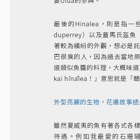
要Ulua的參與。
最後的Hinalea，則是指一
duperrey）以及蓋馬氏盔魚（C
著較為繽紛的外觀，想必是託Hi
巴很臭的人，因為過去當地
道類似魚醬的料理，大概味道
kai hīnālea！」意思就是「
外型亮麗的生物，花邊故事總
雖然夏威夷的魚有著各式各
待遇。例如我最愛的石珊