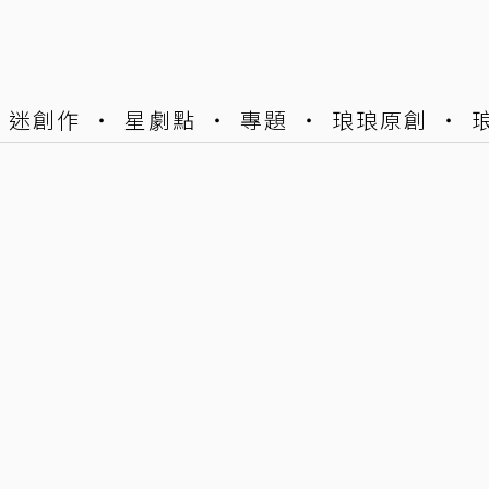
迷創作
星劇點
專題
琅琅原創