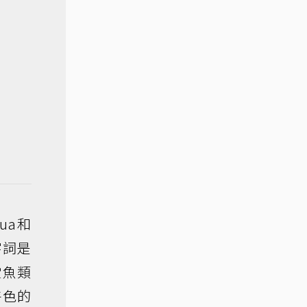
ua和
字詞是
堂魚類
特色的