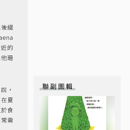
他後綴
ena
附近的
其他珊
聯副圖輯
來說，
；在夏
位於食
經常需